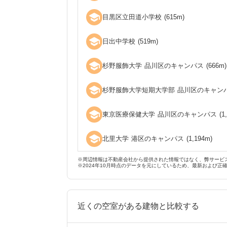
school
目黒区立田道小学校
(
615
m)
school
日出中学校
(
519
m)
school
杉野服飾大学 品川区のキャンパス
(
666
m)
school
杉野服飾大学短期大学部 品川区のキャン
school
東京医療保健大学 品川区のキャンパス
(
1
school
北里大学 港区のキャンパス
(
1,194
m)
※周辺情報は不動産会社から提供された情報ではなく、弊サービ
※2024年10月時点のデータを元にしているため、最新および正
近くの空室がある建物と比較する