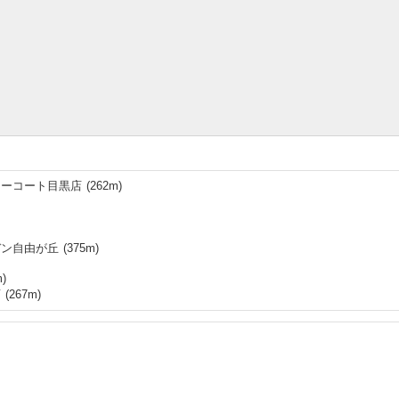
ィーコート目黒店
(
262
m)
デン自由が丘
(
375
m)
)
店
(
267
m)