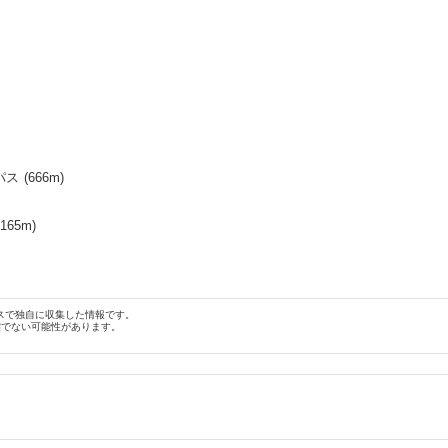
パス
(
666
m)
,165
m)
スで独自に収集した情報です。
確でない可能性があります。