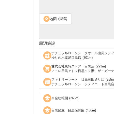
地図で確認
location_on
周辺施設
ナチュラルローソン クオール薬局シテ
local_pharmacy
ゆりの木薬局目黒店
(
301
m)
株式会社東急ストア 目黒店
(
293
m)
shopping_cart
アトレ目黒アトレ目黒１２階 ザ・ガー
ファミリーマート 目黒三田通り店
(
255
m
local_convenience_store
ナチュラルローソン シティコート目黒
school
白金幼稚園
(
266
m)
school
目黒区立 目黒保育園
(
456
m)