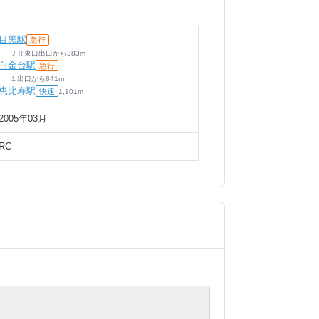
目黒駅
急行
ＪＲ東口出口
から
383
m
白金台駅
急行
１出口
から
841
m
恵比寿駅
快速
1,101
m
2005年03月
RC