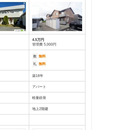
4.5万円
管理費
5,000円
敷
無料
礼
無料
築18年
アパート
軽量鉄骨
地上2階建