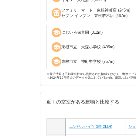
ファミリーマート 東根神町店
(
245
m)
local_convenience_store
セブン‐イレブン 東根若木店
(
467
m)
school
にじいろ保育園
(
312
m)
school
東根市立 大森小学校
(
406
m)
school
東根市立 神町中学校
(
757
m)
※周辺情報は不動産会社から提供された情報ではなく、弊サービ
※2024年10月時点のデータを元にしているため、最新および正
近くの空室がある建物と比較する
エンゼルハイツ 3階 2LDK
シュ