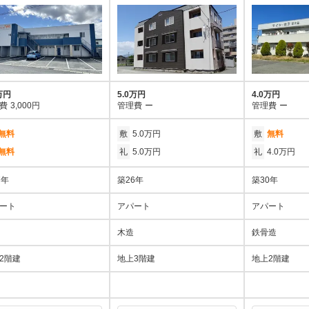
万円
5.0万円
4.0万円
費
3,000円
管理費
ー
管理費
ー
無料
敷
5.0万円
敷
無料
無料
礼
5.0万円
礼
4.0万円
7年
築26年
築30年
ート
アパート
アパート
木造
鉄骨造
2階建
地上3階建
地上2階建