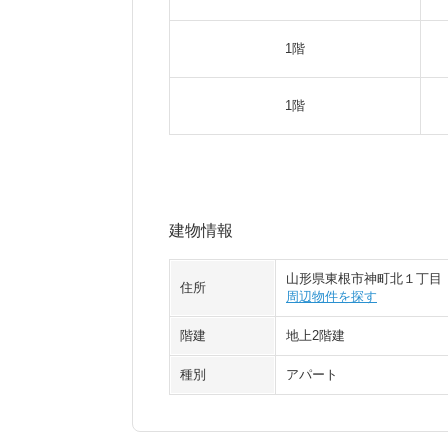
1階
1階
建物情報
山形県東根市神町北１丁目
住所
周辺物件を探す
階建
地上2階建
種別
アパート