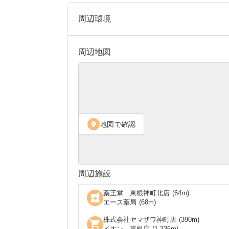
周辺環境
周辺地図
地図で確認
location_on
周辺施設
薬王堂 東根神町北店
(
64
m)
local_pharmacy
エース薬局
(
68
m)
株式会社ヤマザワ神町店
(
390
m)
shopping_cart
イオン 東根店
(
1,336
m)