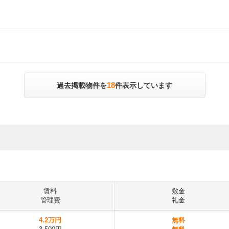
18
過去掲載物件を
件表示しています
賃料
敷金
管理費
礼金
4.2万円
無料