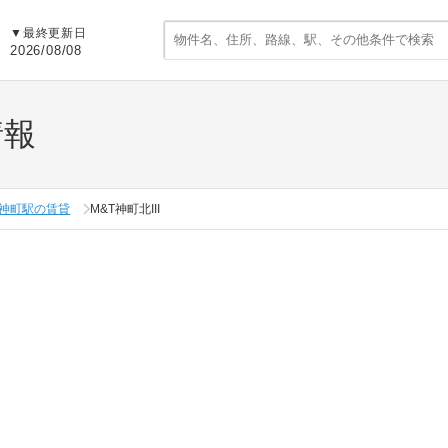
▼
最終更新日
2026/08/08
情報
神町駅の賃貸
M&T神町北III