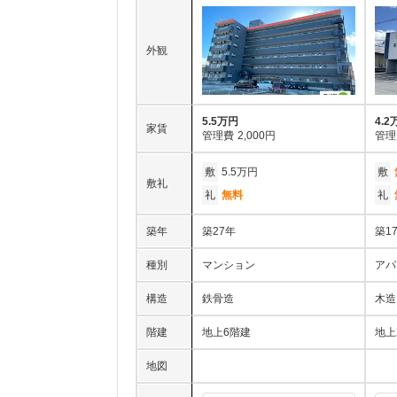
外観
5.5万円
4.2
家賃
管理費
2,000円
管理
敷
5.5万円
敷
敷礼
礼
無料
礼
築年
築27年
築1
種別
マンション
アパ
構造
鉄骨造
木造
階建
地上6階建
地上
地図