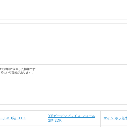
スで独自に収集した情報です。
確でない可能性があります。
Y'Sガーデンプレイス フロール
ールM 1階 1LDK
マイン ホフ若木
2階 2DK