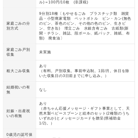
ル)＝100円/10枚 (非課税)
9分別18種〔もやせるごみ プラスチック類 雑貨
品・小型廃家電類 ペットボトル ビン・カン(無色
家庭ごみの分
のビン、茶色のビン、その他の色のビン、生きビ
別方式
ン、空き缶) 埋立ごみ 水銀含有ごみ 古紙類(新
聞・チラシ、雑誌、段ボール、紙パック、雑紙、布
類) 廃食油〕
家庭ごみ戸別
未実施
収集
あり
粗大ごみ収集
（
有料。戸別収集。事前申込制。1回/月。休日を除
いた収集日の3日前までに申し込み。
）
結婚祝いの有
なし
無
あり
（
赤ちゃん応援メッセージ・ギフト事業として、天
妊娠・出産祝
然木製ベビースプーンと絵本のセット(2種類のうち
いの有無
いずれか)とメッセージカードを贈呈(県補助金
1/2)。
）
0歳児の認可保