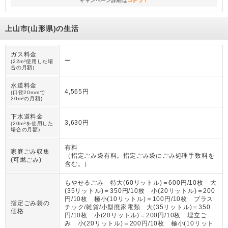
キャンペーン詳細は
コチラ！
上山市(山形県)の生活
ガス料金
ー
(22m³使用した場
合の月額)
水道料金
4,565円
(口径20mmで
20m³の月額)
下水道料金
3,630円
(20m³を使用した
場合の月額)
有料
家庭ごみ収集
（
指定ごみ袋有料。指定ごみ袋にごみ処理手数料を
(可燃ごみ)
含む。
）
もやせるごみ 特大(60リットル)＝600円/10枚 大
(35リットル)＝350円/10枚 小(20リットル)＝200
円/10枚 極小(10リットル)＝100円/10枚 プラス
指定ごみ袋の
チック/雑貨/小型廃家電類 大(35リットル)＝350
価格
円/10枚 小(20リットル)＝200円/10枚 埋立ご
み 小(20リットル)＝200円/10枚 極小(10リット