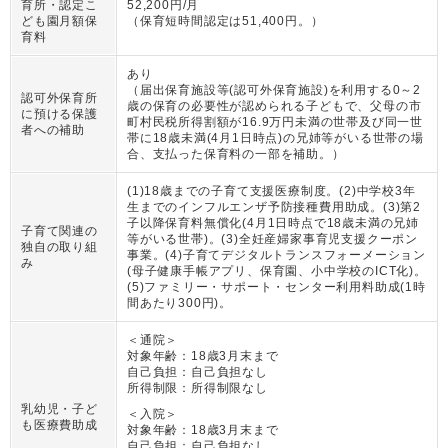
育所・認定こ
52,200円/月
ども園月額保
（
保育短時間認定は51,400円。
）
育料
あり
（
届出保育施設等(認可外保育施設)を利用する0～2
認可外保育所
歳の保育の必要性が認められる子どもで、父母の市
に預ける保護
町村民税所得割額が16.9万円未満の世帯及び同一世
者への補助
帯に18歳未満(4月1日時点)の兄姉等がいる世帯の場
合、支払った保育料の一部を補助。
）
(1)18歳までの子育て支援医療制度。(2)中学校3年
生までのインフルエンザ予防接種費用助成。(3)第2
子以降保育料無償化(4月1日時点で18歳未満の兄姉
子育て関連の
等がいる世帯)。(3)全妊産婦家事育児支援クーポン
独自の取り組
事業。(4)子育てデジタルトランスフォーメーション
み
(母子健康手帳アプリ、保育園、小中学校のICT化)。
(5)ファミリー・サポート・センター利用料助成(1時
間あたり300円)。
＜通院＞
対象年齢：
18歳3月末まで
自己負担：
自己負担なし
所得制限：
所得制限なし
乳幼児・子ど
＜入院＞
も医療費助成
対象年齢：
18歳3月末まで
自己負担：
自己負担なし