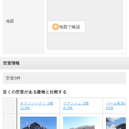
地図
地図で確認
location_on
空室情報
空室0件
近くの空室がある建物と比較する
オリジンツクシ 1階
リアンジュ 2階
パール長清水 
1LDK
2LDK
2DK