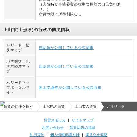
（
入院時食事療養費の標準負担額の自己負担あ
り。
）
所得制限：
所得制限なし
上山市(山形県)の行政の防災情報
ハザード・防
自治体が公開している公式情報
災マップ
地震防災・地
震危険度マッ
自治体が公開している公式情報
プ
ハザードマッ
プポータルサ
国土交通省が公開している公式情報
イト
賃貸の物件を探す
山形県の賃貸
上山市の賃貸
カサリーダ
賃貸スモッカ
|
サイトマップ
お問い合わせ
|
賃貸広告の掲載
利用規約
|
個人情報保護方針
|
運営会社概要