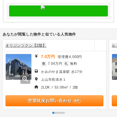
あなたが閲覧した物件と似ている人気物件
オリジンツクシ【2階】
ル
7.0万円
管理費
4,000円
敷
7.04万円
礼
無料
かみのやま温泉駅 歩17分
zoom_in
上山市長清水１
2LDK / 53.08m² / 2階
空室状況お問い合わせ
無料