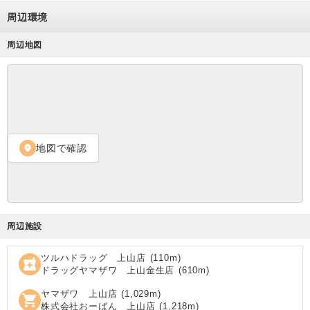
周辺環境
周辺地図
地図で確認
location_on
周辺施設
ツルハドラッグ 上山店
(
110
m)
local_pharmacy
ドラッグヤマザワ 上山金生店
(
610
m)
ヤマザワ 上山店
(
1,029
m)
shopping_cart
株式会社おーばん 上山店
(
1,218
m)