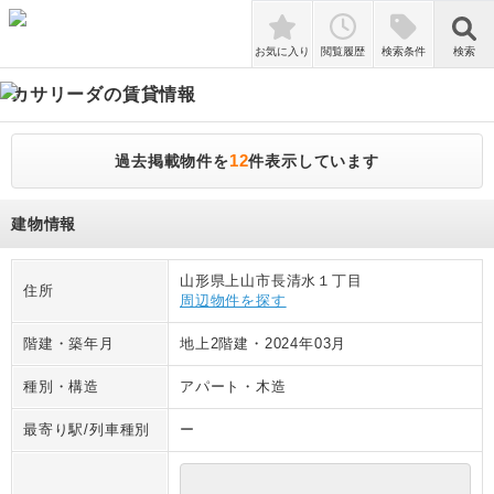
検索
お気に入り
閲覧履歴
検索条件
検索
カサリーダ
の賃貸情報
12
過去掲載物件を
件表示しています
建物情報
山形県上山市長清水１丁目
住所
周辺物件を探す
階建・築年月
地上2階建
・
2024年03月
種別・構造
アパート
・
木造
最寄り駅/列車種別
ー