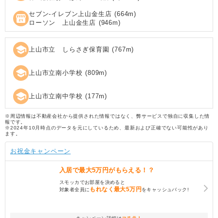
セブン‐イレブン上山金生店
(
664
m)
local_convenience_store
ローソン 上山金生店
(
946
m)
school
上山市立 しらさぎ保育園
(
767
m)
school
上山市立南小学校
(
809
m)
school
上山市立南中学校
(
177
m)
※周辺情報は不動産会社から提供された情報ではなく、弊サービスで独自に収集した情
報です。
※2024年10月時点のデータを元にしているため、最新および正確でない可能性があり
ます。
お祝金キャンペーン
入居で
最大5万円
がもらえる！？
スモッカでお部屋を決めると
もれなく
最大5万円
対象者全員に
をキャッシュバック!