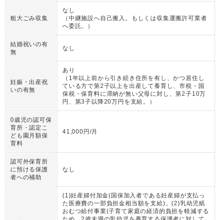
なし
粗大ごみ収集
（
中継施設へ自己搬入。もしくは収集運搬許可業者
へ委託。
）
結婚祝いの有
なし
無
あり
（
1年以上前から引き続き住所を有し、かつ居住し
妊娠・出産祝
ている方で第2子以上を出産して養育し、市税・国
いの有無
保税・保育料に滞納が無い父母に対し、第2子10万
円、第3子以降20万円を支給。
）
0歳児の認可保
育所・認定こ
41,000円/月
ども園月額保
育料
認可外保育所
に預ける保護
なし
者への補助
(1)妊産婦付加金(国保加入者である妊産婦が支払っ
た医療費の一部負担金相当額を支給)。(2)乳幼児紙
おむつ給付事業(子育て家庭の経済的負担を軽減する
ため、2歳未満の乳幼児を養育する保護者に対して