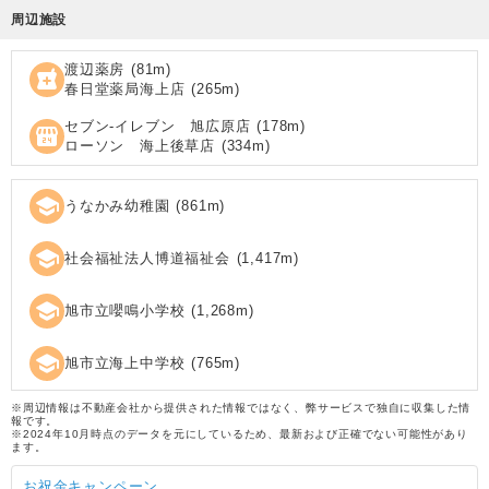
周辺施設
渡辺薬房
(
81
m)
local_pharmacy
春日堂薬局海上店
(
265
m)
セブン‐イレブン 旭広原店
(
178
m)
local_convenience_store
ローソン 海上後草店
(
334
m)
school
うなかみ幼稚園
(
861
m)
school
社会福祉法人博道福祉会
(
1,417
m)
school
旭市立嚶鳴小学校
(
1,268
m)
school
旭市立海上中学校
(
765
m)
※周辺情報は不動産会社から提供された情報ではなく、弊サービスで独自に収集した情
報です。
※2024年10月時点のデータを元にしているため、最新および正確でない可能性があり
ます。
お祝金キャンペーン