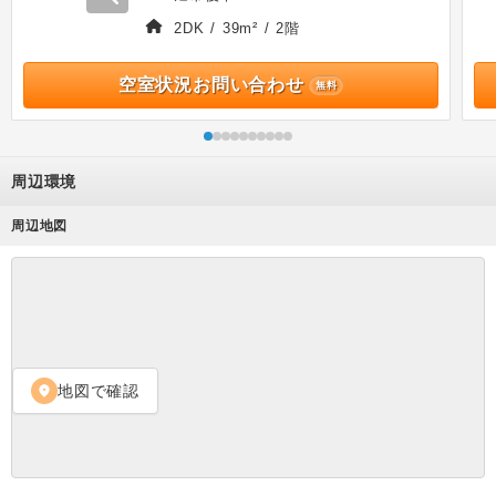
2DK / 39m² / 2階
空室状況お問い合わせ
無料
周辺環境
周辺地図
地図で確認
location_on