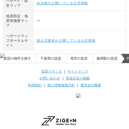
ハザード・防
自治体が公開している公式情報
災マップ
地震防災・地
震危険度マッ
ー
プ
ハザードマッ
プポータルサ
国土交通省が公開している公式情報
イト
賃貸の物件を探す
千葉県の賃貸
旭市の賃貸
飯岡駅の賃貸
I
賃貸スモッカ
|
サイトマップ
お問い合わせ
|
賃貸広告の掲載
利用規約
|
個人情報保護方針
|
運営会社概要