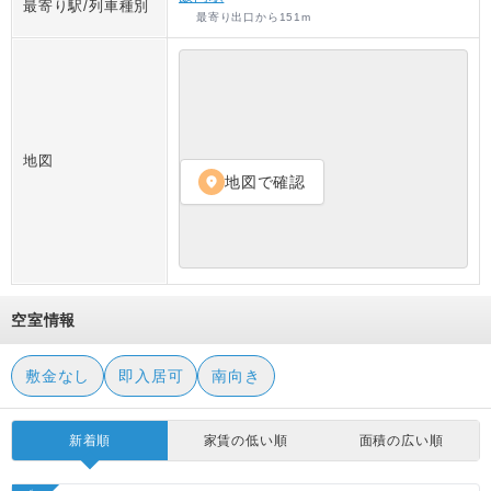
最寄り駅/列車種別
最寄り出口
から
151
m
地図
地図で確認
location_on
空室情報
敷金なし
即入居可
南向き
新着順
家賃の低い順
面積の広い順