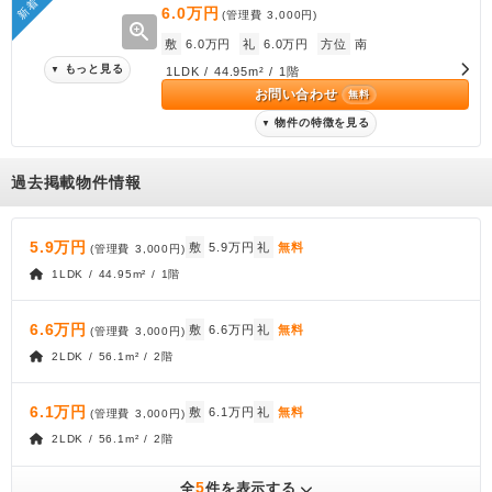
新着
6.0万円
(管理費
3,000円
)
zoom_in
敷
6.0万円
礼
6.0万円
方位
南
もっと見る
▼
1LDK / 44.95m² / 1階
お問い合わせ
無料
物件の特徴を見る
▼
過去掲載物件情報
5.9万円
敷
5.9万円
礼
無料
(管理費
3,000円
)
1LDK / 44.95m² / 1階
6.6万円
敷
6.6万円
礼
無料
(管理費
3,000円
)
2LDK / 56.1m² / 2階
6.1万円
敷
6.1万円
礼
無料
(管理費
3,000円
)
2LDK / 56.1m² / 2階
5
全
件を表示する