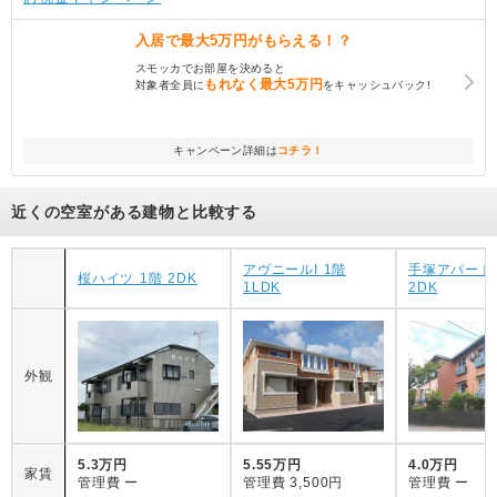
入居で
最大5万円
がもらえる！？
スモッカでお部屋を決めると
もれなく
最大5万円
対象者全員に
をキャッシュバック!
キャンペーン詳細は
コチラ！
近くの空室がある建物と比較する
アヴニールI 1階
手塚アパート 
桜ハイツ 1階 2DK
1LDK
2DK
外観
5.3万円
5.55万円
4.0万円
家賃
管理費
ー
管理費
3,500円
管理費
ー