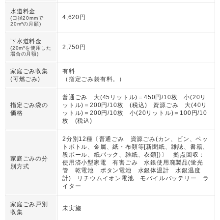
水道料金
4,620円
(口径20mmで
20m³の月額)
下水道料金
2,750円
(20m³を使用した
場合の月額)
家庭ごみ収集
有料
(可燃ごみ)
（
指定ごみ袋有料。
）
普通ごみ 大(45リットル)＝450円/10枚 小(20リ
指定ごみ袋の
ットル)＝200円/10枚 (税込) 資源ごみ 大(40リ
価格
ットル)＝200円/10枚 小(20リットル)＝100円/10
枚 (税込)
2分別12種〔普通ごみ 資源ごみ(カン、ビン、ペッ
トボトル、金属、紙・布類等[新聞紙、雑誌、書籍、
段ボール、紙パック、雑紙、衣類])〕 拠点回収：
家庭ごみの分
使用済小型家電 有害ごみ 水銀使用廃製品(蛍光
別方式
管 乾電池 ボタン電池 水銀体温計 水銀温度
計) リチウムイオン電池 モバイルバッテリー ラ
イター
家庭ごみ戸別
未実施
収集