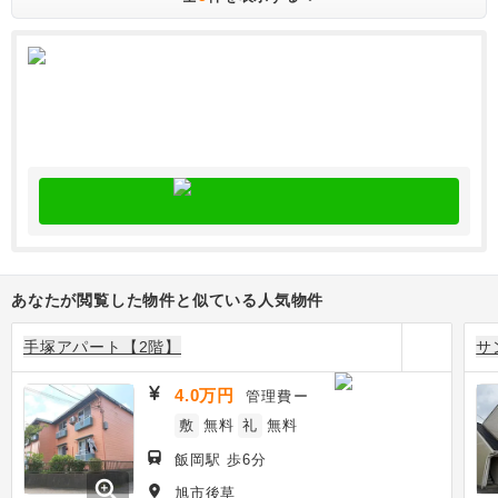
あなたが閲覧した物件と似ている人気物件
手塚アパート【2階】
サ
4.0万円
管理費
ー
敷
無料
礼
無料
飯岡駅 歩6分
zoom_in
旭市後草