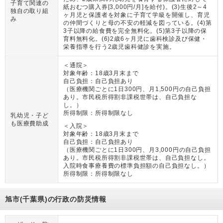
子育て関連の
紙おむつ購入券[3,000円/月]を給付)。(3)生後2～4
独自の取り組
ヶ月児と保護者を対象に子育て学級を開催し、育児
み
の仲間づくりと母の不安の軽減を図っている。(4)第
3子以降の給食費を完全無料化。(5)第3子以降の保
育料無料化。(6)2歳6ヶ月児に歯科検診及び保健・
栄養指導を行う2歳児歯科健診を実施。
＜通院＞
対象年齢：
18歳3月末まで
自己負担：
自己負担あり
（
医療機関ごとに1日300円、月1,500円の自己負担
あり。市民税所得割非課税世帯は、自己負担な
し。
）
所得制限：
所得制限なし
乳幼児・子ど
も医療費助成
＜入院＞
対象年齢：
18歳3月末まで
自己負担：
自己負担あり
（
医療機関ごとに1日300円、月3,000円の自己負担
あり。市民税所得割非課税世帯は、自己負担なし。
入院時食事療養費の標準負担額の自己負担なし。
）
所得制限：
所得制限なし
旭市(千葉県)の行政の防災情報