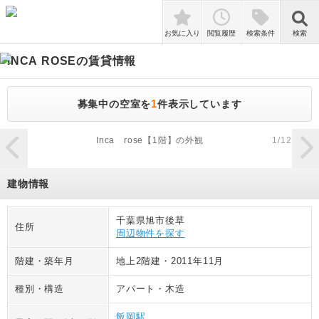
検索
お気に入り
閲覧履歴
検索条件
検索
INCA ROSE
の賃貸情報
1
募集中の空室を
件表示しています
zoom_in
Inca rose【1階】の外観
1
/
12
建物情報
千葉県旭市後草
住所
周辺物件を探す
階建・築年月
地上2階建
・
2011年11月
種別・構造
アパート
・
木造
飯岡駅