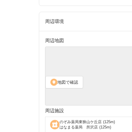
周辺環境
周辺地図
地図で確認
location_on
周辺施設
のぞみ薬局東狭山ケ丘店
(
125
m)
local_pharmacy
はなまる薬局 所沢店
(
125
m)