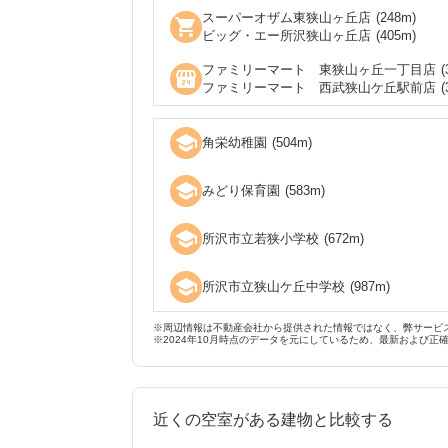
スーパーオザム東狭山ヶ丘店
(
248
m)
shopping_cart
ビッグ・エー所沢狭山ヶ丘店
(
405
m)
ファミリーマート 東狭山ヶ丘一丁目店
(
local_convenience_store
ファミリーマート 西武狭山ケ丘駅前店
(
school
角栄幼稚園
(
504
m)
school
みどり保育園
(
583
m)
school
所沢市立若狭小学校
(
672
m)
school
所沢市立狭山ケ丘中学校
(
987
m)
※周辺情報は不動産会社から提供された情報ではなく、弊サービ
※2024年10月時点のデータを元にしているため、最新および正
近くの空室がある建物と比較する