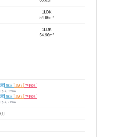
68.63m²
1LDK
54.96m²
1LDK
54.96m²
丘駅
快速
急行
準特急
口
から
359
m
沢駅
快速
急行
準特急
口
から
919
m
3月