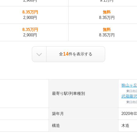
2,900円
9.1万円
8.35万円
無料
2,900円
8.35万円
8.35万円
無料
2,900円
8.35万円
14
全
件を表示する
狭山ヶ
東口出
最寄り駅/列車種別
武蔵藤
東口出
築年月
2020年0
構造
木造