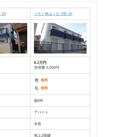
 1R
コモド狭山ヶ丘 2階 1K
6.1万円
管理費
3,000円
敷
無料
礼
無料
築8年
アパート
木造
地上2階建