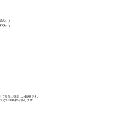
350
m)
373
m)
スで独自に収集した情報です。
確でない可能性があります。