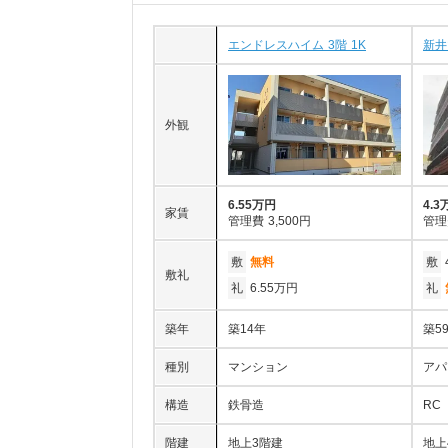
エンドレスハイム 3階 1K
新井
外観
6.55万円
4.3
家賃
管理費
3,500円
管理
敷
無料
敷
敷礼
礼
6.55万円
礼
築年
築14年
築5
種別
マンション
アパ
構造
鉄骨造
RC
階建
地上3階建
地上