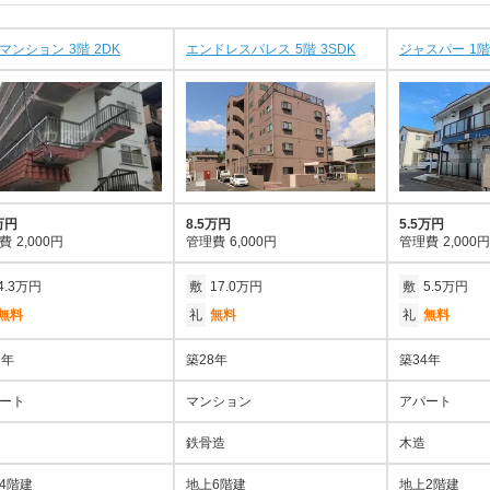
マンション 3階 2DK
エンドレスパレス 5階 3SDK
ジャスパー 1階
万円
8.5万円
5.5万円
費
2,000円
管理費
6,000円
管理費
2,000円
4.3万円
敷
17.0万円
敷
5.5万円
無料
礼
無料
礼
無料
9年
築28年
築34年
ート
マンション
アパート
鉄骨造
木造
4階建
地上6階建
地上2階建