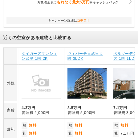
もれなく
最大5万円
対象者全員に
をキャッシュバック!
キャンペーン詳細は
コチラ！
近くの空室がある建物と比較する
タイガーズマンショ
ヴィバーチェ武里 5
ベルソーデシ
ン武里 1階 2K
階 3LDK
ズ 1階 1LDK
外観
4.3万円
8.5万円
7.1万円
家賃
管理費
2,000円
管理費
5,000円
管理費
3,00
敷
無料
敷
無料
敷
無料
敷礼
礼
無料
礼
無料
礼
7.1万円