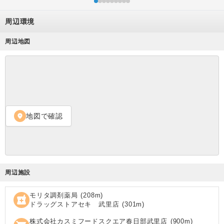
周辺環境
周辺地図
地図で確認
location_on
周辺施設
モリタ調剤薬局
(
208
m)
local_pharmacy
ドラッグストアセキ 武里店
(
301
m)
株式会社カスミフードスクエア春日部武里店
(
900
m)