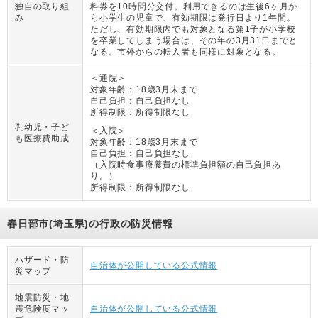
独自の取り組
料券を10時間分交付。利用できるのは生後6ヶ月か
み
ら小学生の児童で、有効期限は発行日より1年間。
ただし、有効期限内でも対象となる第1子が小学校
を卒業してしまう場合は、その年の3月31日までと
なる。市外からの転入者も同様に対象となる。
＜通院＞
対象年齢：
18歳3月末まで
自己負担：
自己負担なし
所得制限：
所得制限なし
乳幼児・子ど
＜入院＞
も医療費助成
対象年齢：
18歳3月末まで
自己負担：
自己負担なし
（
入院時食事療養費の標準負担額の自己負担あ
り。
）
所得制限：
所得制限なし
春日部市(埼玉県)の行政の防災情報
ハザード・防
自治体が公開している公式情報
災マップ
地震防災・地
震危険度マッ
自治体が公開している公式情報