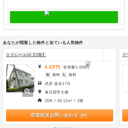
あなたが閲覧した物件と似ている人気物件
エクレールIII【2階】
ク
6.0万円
管理費
3,000円
敷
無料
礼
無料
武里 徒歩17分
zoom_in
春日部市大畑
2DK / 45.12m² / 2階
空室状況お問い合わせ
無料