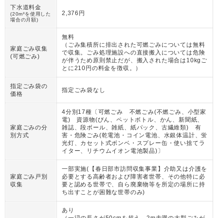
下水道料金
2,376円
(20m³を使用した
場合の月額)
無料
（
ごみ集積所に排出された可燃ごみについては無料
家庭ごみ収集
で収集。ごみ処理施設への直接搬入については危険
(可燃ごみ)
が伴うため原則禁止だが、搬入された場合は10kgご
とに210円の料金を徴収。
）
指定ごみ袋の
指定ごみ袋なし
価格
4分別17種〔可燃ごみ 不燃ごみ(不燃ごみ、小型家
電) 資源物(びん、ペットボトル、かん、新聞紙、
家庭ごみの分
雑誌、段ボール、雑紙、紙パック、古繊維類) 有
別方式
害・危険ごみ(乾電池・コイン電池、水銀体温計、蛍
光灯、カセット式ボンベ・スプレー缶・使い捨てラ
イター、リチウムイオン電池製品)〕
一部実施(【春日部市訪問収集事業】介助又は介護を
家庭ごみ戸別
必要とする高齢者および障害者世帯、その他特に必
収集
要と認める世帯で、自ら廃棄物等を所定の場所に持
ち出すことが困難な世帯のみ)
あり