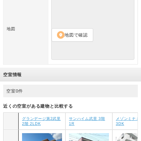
地図
地図で確認
location_on
空室情報
空室0件
近くの空室がある建物と比較する
グランデージ第2武里
サンハイム武里 3階
メゾンミナミ 
2階 2LDK
1R
3DK