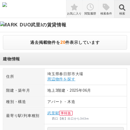
検索
お気に入り
閲覧履歴
検索条件
検索
MARK DUO武里I
の賃貸情報
20
過去掲載物件を
件表示しています
建物情報
埼玉県春日部市大場
住所
周辺物件を探す
階建・築年月
地上3階建
・
2025年06月
種別・構造
アパート
・
木造
武里駅
準特急
最寄り駅/列車種別
西口【南】出口
から
343
m