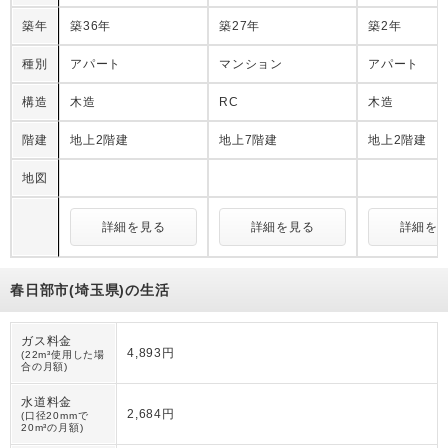
築年
築36年
築27年
築2年
種別
アパート
マンション
アパート
構造
木造
RC
木造
階建
地上2階建
地上7階建
地上2階建
地図
詳細を見る
詳細を見る
詳細を
春日部市(埼玉県)の生活
ガス料金
4,893円
(22m³使用した場
合の月額)
水道料金
2,684円
(口径20mmで
20m³の月額)