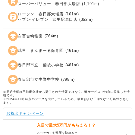
shopping_cart
スーパーバリュー 春日部大場店
(
1,191
m)
ローソン 春日部大場店
(
161
m)
local_convenience_store
セブン‐イレブン 武里駅東口店
(
352
m)
school
白百合幼稚園
(
764
m)
school
武里 まんまーる保育園
(
461
m)
school
春日部市立 備後小学校
(
461
m)
school
春日部市立中野中学校
(
799
m)
※周辺情報は不動産会社から提供された情報ではなく、弊サービスで独自に収集した情
報です。
※2024年10月時点のデータを元にしているため、最新および正確でない可能性があり
ます。
お祝金キャンペーン
入居で
最大5万円
がもらえる！？
スモッカでお部屋を決めると