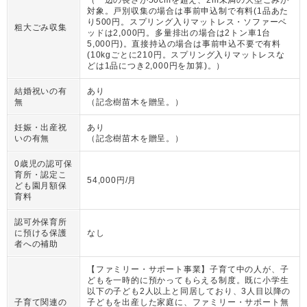
（
一辺の長さが50cmを超え、2m未満の大型ごみが
対象。戸別収集の場合は事前申込制で有料(1品あた
り500円。スプリング入りマットレス・ソファーベ
粗大ごみ収集
ッドは2,000円。多量排出の場合は2トン車1台
5,000円)。直接持込の場合は事前申込不要で有料
(10kgごとに210円。スプリング入りマットレスな
どは1品につき2,000円を加算)。
）
結婚祝いの有
あり
無
（
記念樹苗木を贈呈。
）
妊娠・出産祝
あり
いの有無
（
記念樹苗木を贈呈。
）
0歳児の認可保
育所・認定こ
54,000円/月
ども園月額保
育料
認可外保育所
に預ける保護
なし
者への補助
【ファミリー・サポート事業】子育て中の人が、子
どもを一時的に預かってもらえる制度。既に小学生
以下の子ども2人以上と同居しており、3人目以降の
子育て関連の
子どもを出産した家庭に、ファミリー・サポート無