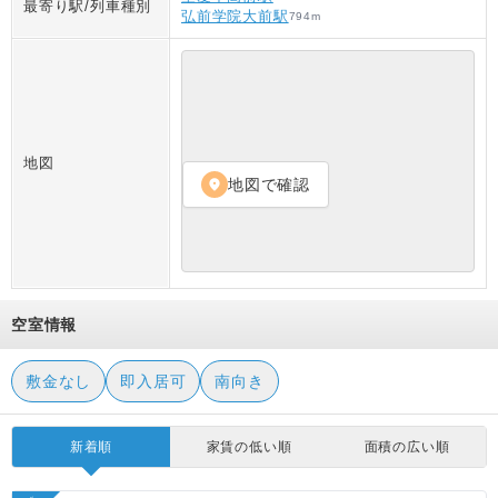
最寄り駅/列車種別
弘前学院大前駅
794
m
地図
地図で確認
location_on
空室情報
敷金なし
即入居可
南向き
新着順
家賃の低い順
面積の広い順