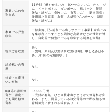
11分別〔燃やせるごみ 燃やせないごみ かん び
ん ペットボトル ダンボール 紙パック 新聞
家庭ごみの分
雑誌・雑がみ 危険ごみ 有害ごみ〕 拠点回収：
別方式
使用済小型家電 衣類 古紙類(ダンボール 新聞
雑誌・雑がみ)
一部実施(【弘前市ごみ出しサポート事業】家庭ごみ
家庭ごみ戸別
を集積所に出すことが困難な高齢者などの世帯に対
収集
し、自宅前で個別にごみを収集する制度を実施)
あり
粗大ごみ収集
（
無料。戸別及び集積所収集(併用)。申し込みは不
要、月1回の定期回収。
）
結婚祝いの有
なし
無
妊娠・出産祝
なし
いの有無
0歳児の認可保
36,000円/月
育所・認定こ
（
兄姉の有無、ひとり親家庭かどうかで保育料が変
ども園月額保
わる。また、同居している祖父母等の住民税額も保
育料
育料算定に含まれる場合あり。
）