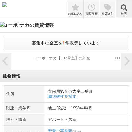
検索
お気に入り
閲覧履歴
検索条件
検索
コーポ ナカ
の賃貸情報
1
募集中の空室を
件表示しています
zoom_in
コーポ・ナカ【103号室】の外観
1
/
11
建物情報
青森県弘前市大字三岳町
住所
周辺物件を探す
階建・築年月
地上2階建
・
1998年04月
種別・構造
アパート
・
木造
聖愛中高前駅
391
m