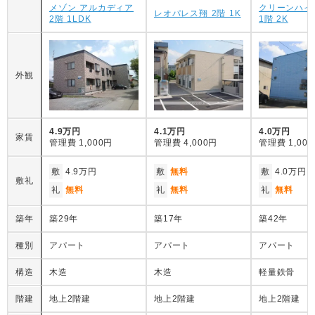
メゾン アルカディア
クリーンハイ
レオパレス翔 2階 1K
2階 1LDK
1階 2K
外観
4.9万円
4.1万円
4.0万円
家賃
管理費
1,000円
管理費
4,000円
管理費
1,00
敷
4.9万円
敷
無料
敷
4.0万円
敷礼
礼
無料
礼
無料
礼
無料
築年
築29年
築17年
築42年
種別
アパート
アパート
アパート
構造
木造
木造
軽量鉄骨
階建
地上2階建
地上2階建
地上2階建