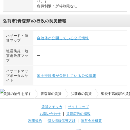
り。
）
所得制限：
所得制限なし
弘前市(青森県)の行政の防災情報
ハザード・防
自治体が公開している公式情報
災マップ
地震防災・地
震危険度マッ
ー
プ
ハザードマッ
プポータルサ
国土交通省が公開している公式情報
イト
賃貸の物件を探す
青森県の賃貸
弘前市の賃貸
聖愛中高前駅の賃
賃貸スモッカ
|
サイトマップ
お問い合わせ
|
賃貸広告の掲載
利用規約
|
個人情報保護方針
|
運営会社概要