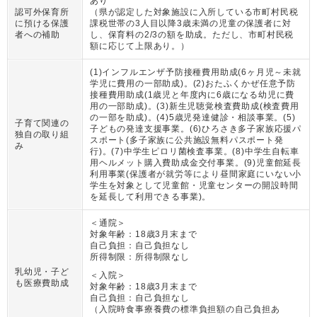
あり
認可外保育所
（
県が認定した対象施設に入所している市町村民税
に預ける保護
課税世帯の3人目以降3歳未満の児童の保護者に対
者への補助
し、保育料の2/3の額を助成。ただし、市町村民税
額に応じて上限あり。
）
(1)インフルエンザ予防接種費用助成(6ヶ月児～未就
学児に費用の一部助成)。(2)おたふくかぜ任意予防
接種費用助成(1歳児と年度内に6歳になる幼児に費
用の一部助成)。(3)新生児聴覚検査費助成(検査費用
の一部を助成)。(4)5歳児発達健診・相談事業。(5)
子育て関連の
子どもの発達支援事業。(6)ひろさき多子家族応援パ
独自の取り組
スポート(多子家族に公共施設無料パスポート発
み
行)。(7)中学生ピロリ菌検査事業。(8)中学生自転車
用ヘルメット購入費助成金交付事業。(9)児童館延長
利用事業(保護者が就労等により昼間家庭にいない小
学生を対象として児童館・児童センターの開設時間
を延長して利用できる事業)。
＜通院＞
対象年齢：
18歳3月末まで
自己負担：
自己負担なし
所得制限：
所得制限なし
乳幼児・子ど
＜入院＞
も医療費助成
対象年齢：
18歳3月末まで
自己負担：
自己負担なし
（
入院時食事療養費の標準負担額の自己負担あ