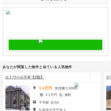
あなたが閲覧した物件と似ている人気物件
エトワール千年【2階】
グ
3.1万円
管理費
3,000円
敷
3.1万円
礼
無料
千年駅 歩3分
zoom_in
弘前市大字千年３