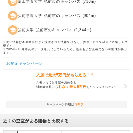
school
柴田学園大学 弘前市のキャンパス
(
738
m)
school
弘前学院大学 弘前市のキャンパス
(
904
m)
school
弘前大学 弘前市のキャンパス
(
1,344
m)
※周辺情報は不動産会社から提供された情報ではなく、弊サービスで独自に収集した情
報です。
※2024年10月時点のデータを元にしているため、最新および正確でない可能性があり
ます。
お祝金キャンペーン
入居で
最大5万円
がもらえる！？
スモッカでお部屋を決めると
もれなく
最大5万円
対象者全員に
をキャッシュバック!
キャンペーン詳細は
コチラ！
近くの空室がある建物と比較する