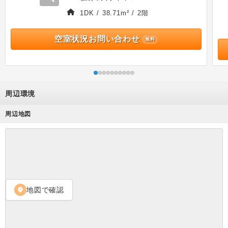
1DK / 38.71m² / 2階
空室状況お問い合わせ
無料
周辺環境
周辺地図
地図で確認
location_on