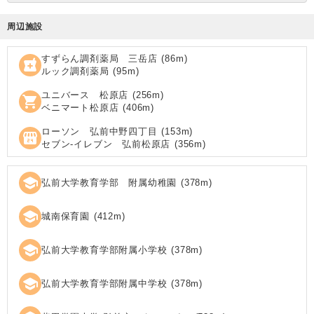
周辺施設
すずらん調剤薬局 三岳店
(
86
m)
local_pharmacy
ルック調剤薬局
(
95
m)
ユニバース 松原店
(
256
m)
shopping_cart
ベニマート松原店
(
406
m)
ローソン 弘前中野四丁目
(
153
m)
local_convenience_store
セブン‐イレブン 弘前松原店
(
356
m)
school
弘前大学教育学部 附属幼稚園
(
378
m)
school
城南保育園
(
412
m)
school
弘前大学教育学部附属小学校
(
378
m)
school
弘前大学教育学部附属中学校
(
378
m)