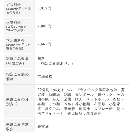
ガス料金
5,919円
(22m³使用した場
合の月額)
水道料金
2,805円
(口径20mmで
20m³の月額)
下水道料金
2,662円
(20m³を使用した
場合の月額)
家庭ごみ収集
無料
(可燃ごみ)
（
指定ごみ袋あり。
）
指定ごみ袋の
市場価格
価格
22分別〔燃えるごみ プラスチック製容器包装 剪
定枝 新聞紙 雑誌 ダンボール 紙パック その
家庭ごみの分
他の紙 かん 金属 びん ペットボトル 衣類・
別方式
布類 くつ類 ベルト等小物類 布団類 小型家
電 埋立ごみ 蛍光管 乾電池 スプレー缶 使い
捨てライター〕 拠点回収：廃食用油
家庭ごみ戸別
未実施
収集