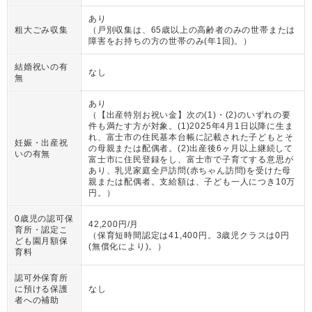
あり
粗大ごみ収集
（
戸別収集は、65歳以上の高齢者のみの世帯または
障害をお持ちの方の世帯のみ(年1回)。
）
結婚祝いの有
なし
無
あり
（
【出産特別お祝い金】次の(1)・(2)のいずれの要
件も満たす方が対象。(1)2025年4月1日以降に生ま
れ、富士市の住民基本台帳に記載された子どもとそ
妊娠・出産祝
の母親または配偶者。(2)出産後6ヶ月以上継続して
いの有無
富士市に住民登録をし、富士市で子育てする意思が
あり、乳児家庭全戸訪問(赤ちゃん訪問)を受けた母
親または配偶者。支給額は、子ども一人につき10万
円。
）
0歳児の認可保
42,200円/月
育所・認定こ
（
保育短時間認定は41,400円。3歳児クラスは0円
ども園月額保
(無償化により)。
）
育料
認可外保育所
に預ける保護
なし
者への補助