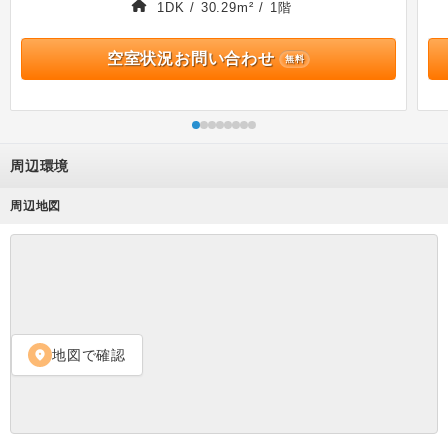
1DK / 30.29m² / 1階
空室状況お問い合わせ
無料
周辺環境
周辺地図
地図で確認
location_on