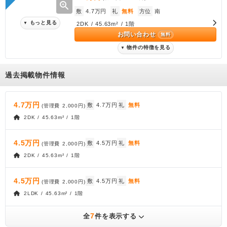
zoom_in
敷
4.7万円
礼
無料
方位
南
もっと見る
▼
2DK / 45.63m² / 1階
お問い合わせ
無料
物件の特徴を見る
▼
過去掲載物件情報
4.7万円
敷
4.7万円
礼
無料
(管理費
2,000円
)
2DK / 45.63m² / 1階
4.5万円
敷
4.5万円
礼
無料
(管理費
2,000円
)
2DK / 45.63m² / 1階
4.5万円
敷
4.5万円
礼
無料
(管理費
2,000円
)
2LDK / 45.63m² / 1階
7
全
件を表示する