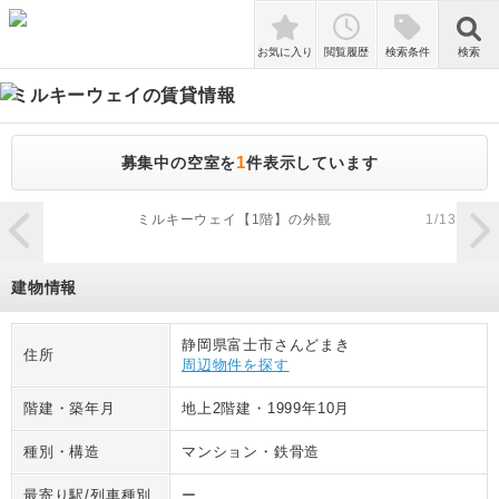
検索
お気に入り
閲覧履歴
検索条件
検索
ミルキーウェイ
の賃貸情報
1
募集中の空室を
件表示しています
zoom_in
ミルキーウェイ【1階】の外観
1
/
13
建物情報
静岡県富士市さんどまき
住所
周辺物件を探す
階建・築年月
地上2階建
・
1999年10月
種別・構造
マンション
・
鉄骨造
最寄り駅/列車種別
ー