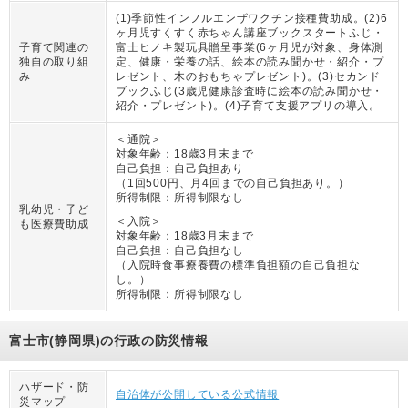
(1)季節性インフルエンザワクチン接種費助成。(2)6
ヶ月児すくすく赤ちゃん講座ブックスタートふじ・
子育て関連の
富士ヒノキ製玩具贈呈事業(6ヶ月児が対象、身体測
独自の取り組
定、健康・栄養の話、絵本の読み聞かせ・紹介・プ
み
レゼント、木のおもちゃプレゼント)。(3)セカンド
ブックふじ(3歳児健康診査時に絵本の読み聞かせ・
紹介・プレゼント)。(4)子育て支援アプリの導入。
＜通院＞
対象年齢：
18歳3月末まで
自己負担：
自己負担あり
（
1回500円、月4回までの自己負担あり。
）
所得制限：
所得制限なし
乳幼児・子ど
＜入院＞
も医療費助成
対象年齢：
18歳3月末まで
自己負担：
自己負担なし
（
入院時食事療養費の標準負担額の自己負担な
し。
）
所得制限：
所得制限なし
富士市(静岡県)の行政の防災情報
ハザード・防
自治体が公開している公式情報
災マップ