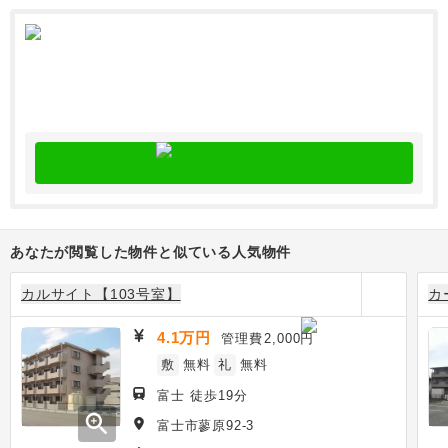
あなたが閲覧した物件と似ている人気物件
カルサイト【103号室】
カ
4.1万円
管理費
2,000円
敷
無料
礼
無料
富士 徒歩19分
zoom_in
富士市蓼原92-3