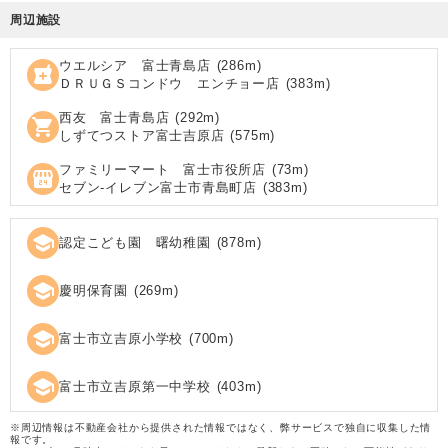
周辺施設
ウエルシア 富士青島店
(
286
m)
local_pharmacy
ＤＲＵＧＳコンドウ エンチョー店
(
383
m)
西友 富士青島店
(
292
m)
shopping_cart
しずてつストア富士吉原店
(
575
m)
ファミリーマート 富士市役所店
(
73
m)
local_convenience_store
セブン‐イレブン富士市青島町店
(
383
m)
school
認定こども園 曙幼稚園
(
878
m)
school
慶明保育園
(
269
m)
school
富士市立吉原小学校
(
700
m)
school
富士市立吉原第一中学校
(
403
m)
※周辺情報は不動産会社から提供された情報ではなく、弊サービスで独自に収集した情
報です。