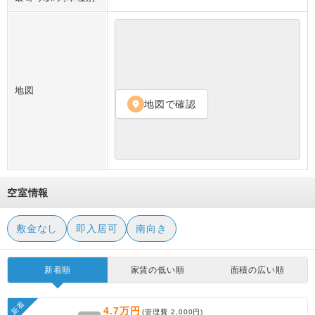
地図
地図で確認
location_on
空室情報
敷金なし
即入居可
南向き
新着順
家賃の低い順
面積の広い順
新着
4.7万円
(管理費
2,000円
)