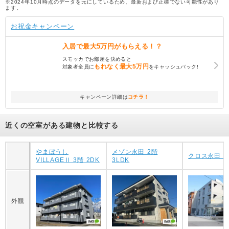
※2024年10月時点のデータを元にしているため、最新および正確でない可能性があり
ます。
お祝金キャンペーン
入居で
最大5万円
がもらえる！？
スモッカでお部屋を決めると
もれなく
最大5万円
対象者全員に
をキャッシュバック!
キャンペーン詳細は
コチラ！
近くの空室がある建物と比較する
やまぼうし
メゾン永田 2階
クロス永田 2
VILLAGEⅡ 3階 2DK
3LDK
外観