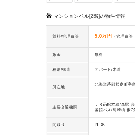
マンションベル[2階]の物件情報
5.0万円
賃料/管理費等
（管理費等
敷金
無料
種別/構造
アパート/木造
北海道茅部郡森町字
所在地
ＪＲ函館本線/森駅 歩
主要交通機関
函館バス/鳥崎橋 歩7
間取り
2LDK