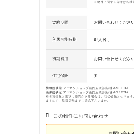
※物件に関する備考は各社
契約期間
お問い合わせくださ
入居可能時期
即入居可
初期費用
お問い合わせくださ
住宅保険
要
情報提供元
:アパマンショップ函館五稜郭店(株)ASSETIA
画像提供元
:アパマンショップ函館五稜郭店(株)ASSETIA
※各種情報と現状に差異がある場合は、現状優先となります
ますので、取扱店舗までご確認下さいませ。
この物件にお問い合わせ
お問い合わ