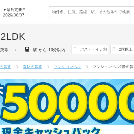
▼最終更新日
2026/08/07
2LDK
バス・トイレ別
2階以上
費等 －）
駅 から 10分以内
の賃貸
森駅の賃貸
マンションベル
マンションベル2階の賃