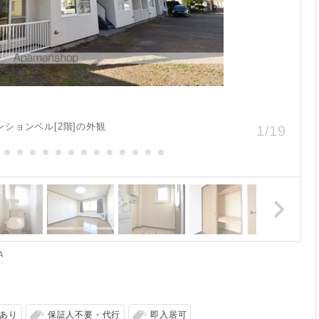
ンションベル[2階]の外観
1
/
19
A
あり
保証人不要・代行
即入居可