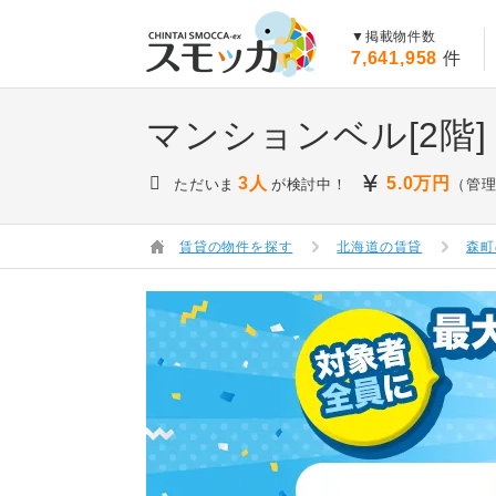
賃貸スモッカ
▼掲載物件数
7,641,958
件
マンションベル[2階]
3人
5.0
万円
ただいま
が検討中！
（管理
賃貸の物件を探す
北海道の賃貸
森町