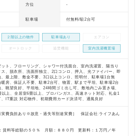
方位
-
駐車場
付無料/駐2台可
２階以上の物件
駐車場あり
エアコン
オートロック
追焚機能
室内洗濯機置場
ゼット、フローリング、シャワー付洗面台、室内洗濯置、陽当り
クス、脱衣所、洗面所独立、2口コンロ、押入、光ファイバー、即
地、最上階、敷金不要、3口以上コンロ、照明付、駐車場1台無
油暖房、保証人不要、駐車2台可、物置、駅まで平坦、駐車場2台
地、眺望良好、平坦地、24時間ゴミ出し可、敷地内ごみ置き場、
2畳以上、全居室6畳以上、プロパンガス、高速ネット対応、礼金1
、IT重説 対応物件、初期費用カード決済可、通風良好
料実費負担あり※故意・過失等別途実費］ 保証会社:ライフあん
回：賃料等総額の５０％ 月額：８８０円 更新料：１万円／年