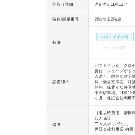
間取り詳細
洋6 洋6 LDK12.7
階数/部屋番号
2階/地上2階建
バス・トイレ別
特徴
ペット相談可
バストイレ別、クロ
良好、シューズボッ
入居可、閑静な住宅
設備/条件
料、全居室洋室、灯
無料、緑豊かな住宅
平面駐車場、LDK1
ヶ月、保証会社利用可
［退去時費用 清掃
しん保証
二人入居可/子供可
備考
保証会社利用必 初