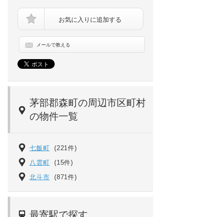
お気に入りに追加する
メールで教える
マンションベル[2階]の間取り
茅部郡森町の周辺市区町村
の物件一覧
七飯町
(221件)
八雲町
(15件)
北斗市
(871件)
最寄駅で探す