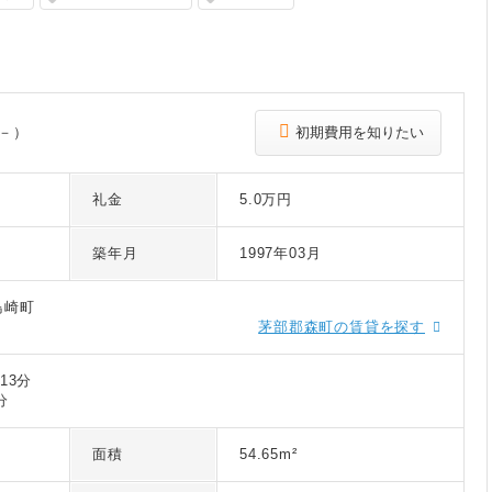
 －）
初期費用を知りたい
礼金
5.0万円
築年月
1997年03月
鳥崎町
茅部郡森町の賃貸を探す
13分
分
面積
54.65m²