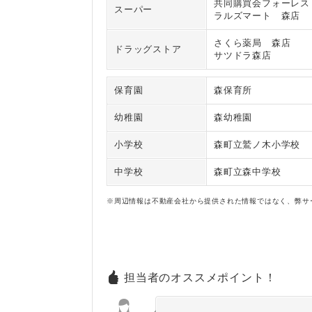
共同購買会フォーレス
スーパー
ラルズマート 森店
さくら薬局 森店
ドラッグストア
サツドラ森店
保育園
森保育所
幼稚園
森幼稚園
小学校
森町立鷲ノ木小学校
中学校
森町立森中学校
※周辺情報は不動産会社から提供された情報ではなく、弊サ
担当者のオススメポイント！