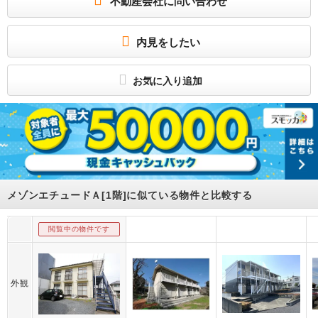
不動産会社に問い合わせ
敷金、礼金なし！南向きで陽当たり良好！エアコン、ウォシュレット付き！収納有
り！コンビニまで徒歩３分の立地♪国道６号線へのアクセス良好！
所属団体
内見をしたい
（公社）茨城県宅地建物取引業協会会員
（公社）首都圏不動産公正取引協議会加盟
お気に入り追加
メゾンエチュードＡ[1階]に似ている物件と比較する
閲覧中の物件です
外観