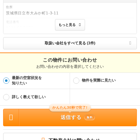
住所
茨城県日立市大みか町1-3-11
電話番号
もっと見る
0294-53-5878
免許番号
茨城県知事(14)第1278号
取扱い会社をすべて見る (3件)
取引態様
仲介
この物件にお問い合わせ
お問い合わせの内容を選択してください
物件管理番号
100501617754
最新の空室状況を
※お問い合わせの際には、担当者へ物件管理番号をお伝えください。
物件を実際に見たい
知りたい
物件に関する情報
物件の所在地 : 茨城県日立市鮎川町６ / 交通の利便 : ＪＲ常磐線/常陸多賀駅 歩31
詳しく教えて欲しい
分、ＪＲ常磐線/日立駅 歩56分、ＪＲ常磐線/大甕駅 歩93分 / 面積 : 20.7m² / 築年
月 : 1989年02月 / 賃料 : 2.0万円 / 管理費又は共益費等 : － / 礼金等 : 無料 / 敷金
: 無料、保証金等 : －、 償却、敷引 : － / 住宅総合保険等の損害保険料 : 2.05万円
かんたん30秒で完了!
2年 / その他 : ※【茨大生限定】2027年3月1日から契約開始可・3年契約可・賃料
1，000円引き（※本契約締結後、契約開始日前に解約となる場合、賃料等の1ヶ月
送信する
無料
分相当額の短期解約違約金が掛かります。）※敷金は不要ですが、退去時に原状回
復費用がかかります。※掲載内容と当室の現況が異なる部分については、現況を優
先させていただきます。 合計1.98万円（内訳：鍵交換代 19800円） 単身者限定/事
務所利用不可 普通借家 2年 / 駐車場 : 有（敷地内) 敷地内3000円
☆★バス、トイレ別の１Ｋアパート★☆