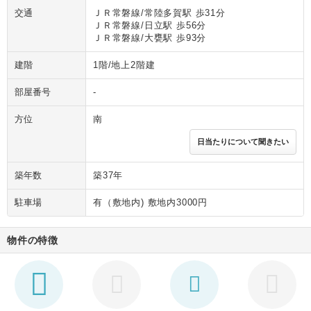
交通
ＪＲ常磐線/常陸多賀駅 歩31分
ＪＲ常磐線/日立駅 歩56分
ＪＲ常磐線/大甕駅 歩93分
建階
1階/地上2階建
部屋番号
-
方位
南
日当たりについて聞きたい
築年数
築37年
駐車場
有（敷地内) 敷地内3000円
物件の特徴