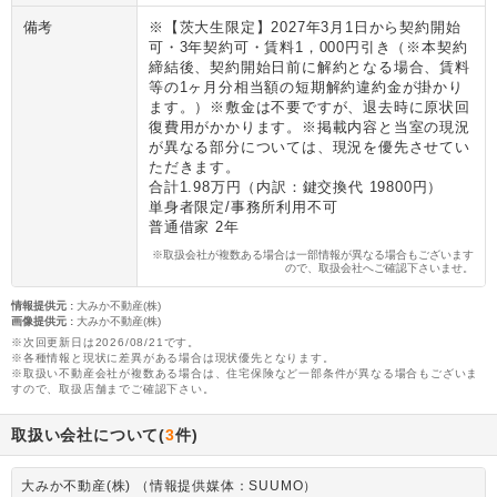
備考
※【茨大生限定】2027年3月1日から契約開始
可・3年契約可・賃料1，000円引き（※本契約
締結後、契約開始日前に解約となる場合、賃料
等の1ヶ月分相当額の短期解約違約金が掛かり
ます。）※敷金は不要ですが、退去時に原状回
復費用がかかります。※掲載内容と当室の現況
が異なる部分については、現況を優先させてい
ただきます。
合計1.98万円（内訳：鍵交換代 19800円）
単身者限定/事務所利用不可
普通借家 2年
※取扱会社が複数ある場合は一部情報が異なる場合もございます
ので、取扱会社へご確認下さいませ。
情報提供元
:
大みか不動産(株)
画像提供元
:
大みか不動産(株)
※次回更新日は2026/08/21です。
※各種情報と現状に差異がある場合は現状優先となります。
※取扱い不動産会社が複数ある場合は、住宅保険など一部条件が異なる場合もございま
すので、取扱店舗までご確認下さい。
取扱い会社について(
3
件)
大みか不動産(株) （情報提供媒体：SUUMO）