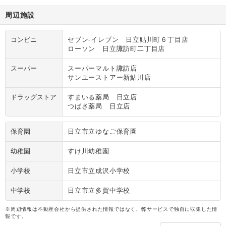
周辺施設
コンビニ
セブン‐イレブン 日立鮎川町６丁目店
ローソン 日立諏訪町二丁目店
スーパー
スーパーマルト諏訪店
サンユーストアー新鮎川店
ドラッグストア
すまいる薬局 日立店
つばさ薬局 日立店
保育園
日立市立ゆなご保育園
幼稚園
すけ川幼稚園
小学校
日立市立成沢小学校
中学校
日立市立多賀中学校
※周辺情報は不動産会社から提供された情報ではなく、弊サービスで独自に収集した情
報です。