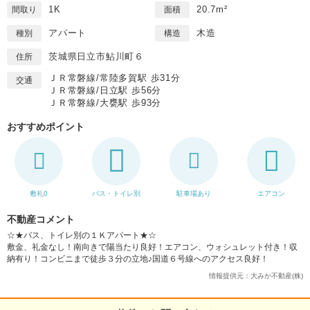
1K
20.7m²
間取り
面積
アパート
木造
種別
構造
茨城県日立市鮎川町６
住所
ＪＲ常磐線/常陸多賀駅 歩31分
交通
ＪＲ常磐線/日立駅 歩56分
ＪＲ常磐線/大甕駅 歩93分
おすすめポイント
敷礼0
バス・トイレ別
駐車場あり
エアコン
不動産コメント
☆★バス、トイレ別の１Ｋアパート★☆
敷金、礼金なし！南向きで陽当たり良好！エアコン、ウォシュレット付き！収
納有り！コンビニまで徒歩３分の立地♪国道６号線へのアクセス良好！
情報提供元：大みか不動産(株)