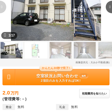
1/17
画像提供元：大みか不動産(株)
かんたん30秒で完了!
空室状況お問い合わせ
無料
2項目のみを入力すればOK!
2.0
万円
初期費用を知りたい
(管理費等:－)
無料
無料
敷金
礼金