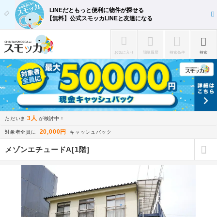
LINEだともっと便利に物件が探せる
【無料】公式スモッカLINEと友達になる
お気に入り
閲覧履歴
検索条件
検索
3人
ただいま
が検討中！
20,000円
対象者全員に
キャッシュバック
メゾンエチュードA[1階]