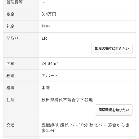
管理費等
－
敷金
3.4万円
礼金
無料
間取り
1R
部屋の採寸に行きたい
面積
24.84m²
種別
アパート
構造
木造
住所
秋田県能代市落合字下谷地
周辺環境を知りたい
交通
五能線/向能代 バス10分 秋北バス 落合から徒
歩15分