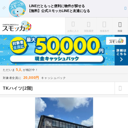
LINEだともっと便利に物件が探せる
【無料】公式スモッカLINEと友達になる
お気に入り
閲覧履歴
検索条件
検索
5人
ただいま
が検討中！
20,000円
対象者全員に
キャッシュバック
TKハイツ[2階]