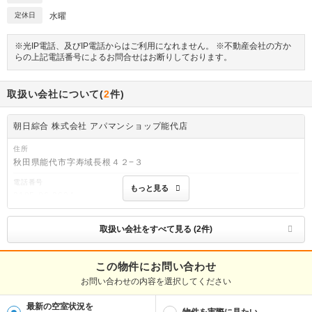
定休日
水曜
※光IP電話、及びIP電話からはご利用になれません。 ※不動産会社の方か
らの上記電話番号によるお問合せはお断りしております。
取扱い会社について(
2
件)
朝日綜合 株式会社 アパマンショップ能代店
住所
秋田県能代市字寿域長根４２−３
電話番号
もっと見る
0185-86-0694
免許番号
秋田県知事(11)第1082号
取扱い会社をすべて見る (2件)
取引態様
仲介
この物件にお問い合わせ
お問い合わせの内容を選択してください
物件管理番号
61537020
最新の空室状況を
※お問い合わせの際には、担当者へ物件管理番号をお伝えください。