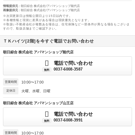
情報提供元
:
朝日綜合 株式会社/アパマンショップ能代店
画像提供元
:
朝日綜合 株式会社/アパマンショップ能代店
※次回更新日は情報公開日より15日以内です。
※各種情報と現状に差異がある場合は現状優先となります。
※取扱い不動産会社が複数ある場合は、住宅保険など一部条件が異なる場合もございま
すので、取扱店舗までご確認下さい。
ＴＫハイツ[2階]を今すぐ電話でお問い合わせ
朝日綜合 株式会社 アパマンショップ能代店
電話で問い合わせ
0037-6008-3587
無料
営業時間
10:00〜17:00
定休日
火曜、水曜、日曜
朝日綜合 株式会社 アパマンショップ山王店
電話で問い合わせ
0037-6008-3991
無料
営業時間
10:00〜17:00