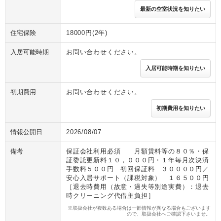
最新の空室状況を知りたい
住宅保険
18000円(2年)
入居可能時期
お問い合わせください。
入居可能時期を知りたい
初期費用
お問い合わせください。
初期費用を知りたい
情報公開日
2026/08/07
備考
保証会社利用必須 月額賃料等の８０％・保
証委託更新料１０，０００円・１年毎月次決済
手数料５００円 初回保証料 ３００００円／
安心入居サポート（課税対象） １６５００円
［退去時費用（故意・過失等別途実費）：退去
時クリーニング代借主負担］
※取扱会社が複数ある場合は一部情報が異なる場合もございます
ので、取扱会社へご確認下さいませ。