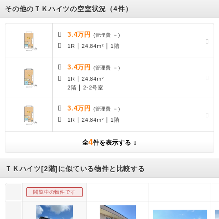
その他のＴＫハイツの空室状況（4件）
3.4万円
(管理費 －)
|
|
1R
24.84m²
1階
3.4万円
(管理費 －)
|
1R
24.84m²
|
2階
2-2号室
3.4万円
(管理費 －)
|
|
1R
24.84m²
1階
4
全
件を表示する
ＴＫハイツ[2階]に似ている物件と比較する
閲覧中の物件です