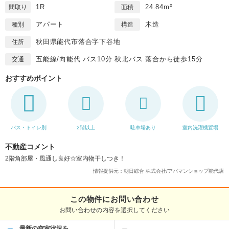
1R
24.84m²
間取り
面積
アパート
木造
種別
構造
秋田県能代市落合字下谷地
住所
五能線/向能代 バス10分 秋北バス 落合から徒歩15分
交通
おすすめポイント
バス・トイレ別
2階以上
駐車場あり
室内洗濯機置場
不動産コメント
2階角部屋・風通し良好☆室内物干しつき！
情報提供元：朝日綜合 株式会社/アパマンショップ能代店
この物件にお問い合わせ
お問い合わせの内容を選択してください
最新の空室状況を