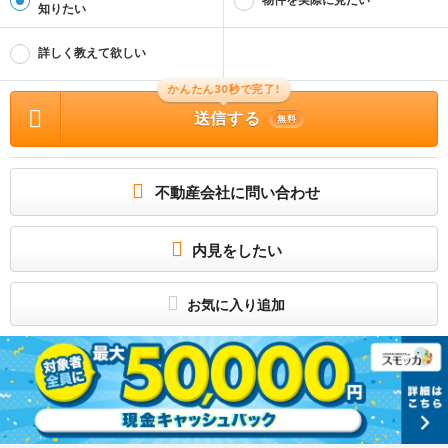
物件を実際に見たい
知りたい
連絡先
0037-6008-3587
詳しく教えて欲しい
物件に関する情報
かんたん30秒で完了!
物件の所在地 : 秋田県能代市落合字下谷地 / 交通の利便 : 五能線/向能代 バス10分
秋北バス 落合から徒歩15分 / 面積 : 24.84m² / 築年月 : 2001年03月 / 賃料 : 3.4
送信する
万円 / 管理費又は共益費等 : － / 礼金等 : 無料 / 敷金 : 1ヶ月、保証金等 : －、 償
無料
却、敷引 : － / 住宅総合保険等の損害保険料 : 18000円(2年) / その他 : 保証会社利
用必須 月額賃料等の８０％・保証委託更新料１０，０００円・１年毎月次決済
手数料５００円 初回保証料 ３００００円／安心入居サポート（課税対象） １
６５００円 ［退去時費用（故意・過失等別途実費）：退去時クリーニング代借主負
担］ / 駐車場 : 空有
不動産会社に問い合わせ
2階角部屋・風通し良好☆室内物干しつき！
所属団体
内見をしたい
（公社）秋田県宅地建物取引業協会
東北地区不動産公正取引協議会加盟
－
お気に入り追加