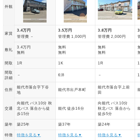
外観
3.4万円
3.5万円
3.8万円
家賃
管理費 －
管理費 1,000円
管理費 2,000円
3.4万円
無料
無料
敷礼
無料
無料
無料
間取
1R
1K
1R
間取
－
6洋
－
1
詳細
能代市落合字下谷
能代市落合字上前
住所
能代市出戸本町
地
田
向能代 バス10分 秋
向能代 バス10分
交通
北バス 落合から徒
能代 徒歩16分
秋北バス 落合から
歩15分
徒歩5分
築年
築25年
築37年
築24年
特徴
特徴を見る▼
特徴を見る▼
特徴を見る▼