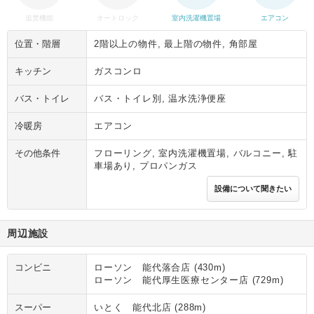
追焚機能
オートロック
室内洗濯機置場
エアコン
位置・階層
2階以上の物件, 最上階の物件, 角部屋
キッチン
ガスコンロ
バス・トイレ
バス・トイレ別, 温水洗浄便座
冷暖房
エアコン
その他条件
フローリング, 室内洗濯機置場, バルコニー, 駐
車場あり, プロパンガス
設備について聞きたい
周辺施設
コンビニ
ローソン 能代落合店 (430m)
ローソン 能代厚生医療センター店 (729m)
スーパー
いとく 能代北店 (288m)