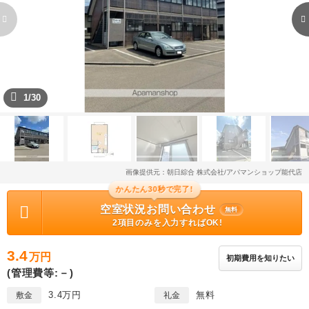
1/30
画像提供元：朝日綜合 株式会社/アパマンショップ能代店
かんたん30秒で完了!
空室状況お問い合わせ
無料
2項目のみを入力すればOK!
3.4
万円
初期費用を知りたい
(管理費等:－)
3.4万円
無料
敷金
礼金