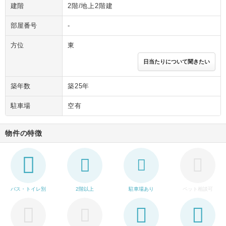
建階
2階/地上2階建
部屋番号
-
方位
東
日当たりについて聞きたい
築年数
築25年
駐車場
空有
物件の特徴
バス・トイレ別
2階以上
駐車場あり
ペット相談可