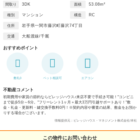
3DK
53.08m²
間取り
面積
マンション
RC
種別
構造
岩手県一関市藤沢町藤沢74丁目
住所
大船渡線/千厩
交通
おすすめポイント
敷礼0
ペット相談可
エアコン
不動産コメント
初期費用や家賃の節約ならビレッジハウス♪来店不要で手続き可能！"コンビニ
まで徒歩5分～6分。"フリーレント1ヶ月＋最大3万円引越サポートあり！"敷
金・礼金・更新料・鍵交換手数料0円！※契約内容や審査の結果、敷金をお預か
りする場合がございます。
情報提供元：ビレッジハウス・マネジメント株式会社/本社
この物件にお問い合わせ