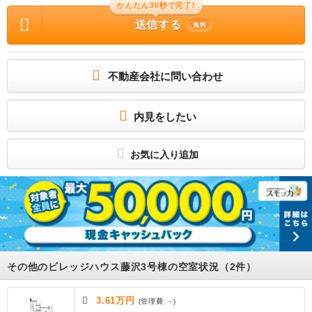
ビレッジハウスは、敷金、礼金、更新料、手数料がすべて0円！さらに
かんたん30秒で完了!
原則として保証人・保証会社不要！※契約内容や審査の結果、敷金や連
送信する
無料
帯保証人が必要な場合があります。
物件に関する情報
物件の所在地 : 岩手県一関市藤沢町藤沢74丁目 / 交通の利便 : 大船渡線/千厩 / 面積
: 53.08m² / 築年月 : 1983年12月 / 賃料 : 3.21万円 / 管理費又は共益費等 : － /
不動産会社に問い合わせ
礼金等 : 無料 / 敷金 : 無料、保証金等 : －、 償却、敷引 : － / 住宅総合保険等の損
害保険料 : － / その他 : － / 駐車場 : 空有
初期費用や家賃の節約ならビレッジハウス♪来店不要で手続き可能！"コンビニまで
内見をしたい
徒歩5分～6分。"フリーレント1ヶ月＋最大3万円引越サポートあり！"敷金・礼金・
更新料・鍵交換手数料0円！※契約内容や審査の結果、敷金をお預かりする場合がご
ざいます。
お気に入り追加
その他のビレッジハウス藤沢3号棟の空室状況（2件）
3.61万円
(管理費 －)