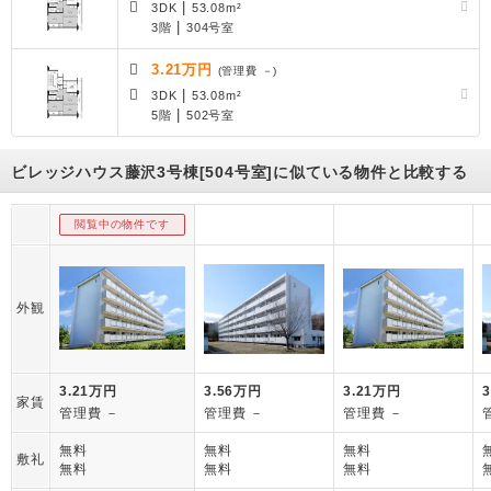
|
3DK
53.08m²
|
3階
304号室
3.21万円
(管理費 －)
|
3DK
53.08m²
|
5階
502号室
ビレッジハウス藤沢3号棟[504号室]に似ている物件と比較する
閲覧中の物件です
外観
3.21万円
3.56万円
3.21万円
家賃
管理費 －
管理費 －
管理費 －
無料
無料
無料
敷礼
無料
無料
無料