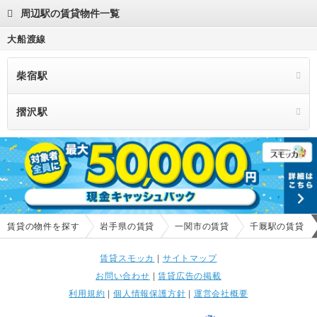
周辺駅の賃貸物件一覧
大船渡線
柴宿駅
摺沢駅
賃貸の物件を探す
岩手県の賃貸
一関市の賃貸
千厩駅の賃貸
賃貸スモッカ
|
サイトマップ
お問い合わせ
|
賃貸広告の掲載
利用規約
|
個人情報保護方針
|
運営会社概要