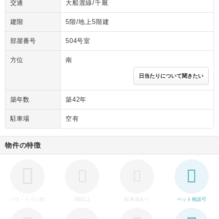
交通
大船渡線/千厩
建階
5階/地上5階建
部屋番号
504号室
方位
南
日当たりについて聞きたい
築年数
築42年
駐車場
空有
物件の特徴
バス・トイレ別
2階以上
駐車場あり
ペット相談可