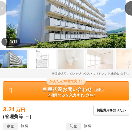
1/19
画像提供元：ビレッジハウス・マネジメント株式会社/本社
かんたん30秒で完了!
空室状況お問い合わせ
無料
2項目のみを入力すればOK!
3.21
万円
初期費用を知りたい
(管理費等:－)
無料
無料
敷金
礼金