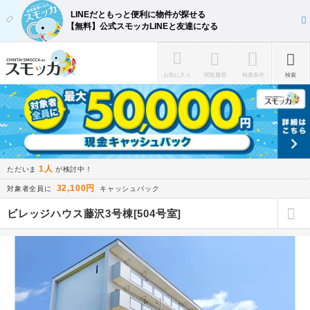
LINEだともっと便利に物件が探せる
【無料】公式スモッカLINEと友達になる
お気に入り
閲覧履歴
検索条件
検索
1人
ただいま
が検討中！
32,100円
対象者全員に
キャッシュバック
ビレッジハウス藤沢3号棟[504号室]