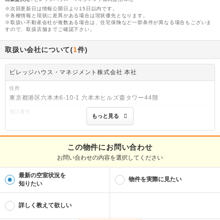
※次回更新日は情報公開日より15日以内です。
※各種情報と現状に差異がある場合は現状優先となります。
※取扱い不動産会社が複数ある場合は、住宅保険など一部条件が異なる場合もございま
すので、取扱店舗までご確認下さい。
取扱い会社について(
1
件)
ビレッジハウス・マネジメント株式会社 本社
住所
東京都港区六本木6-10-1 六本木ヒルズ森タワー44階
電話番号
もっと見る
0120-110-635
免許番号
東京都知事免許(2)第100758号
この物件にお問い合わせ
お問い合わせの内容を選択してください
取引態様
貸主
最新の空室状況を
物件を実際に見たい
物件管理番号
知りたい
2162030504
※お問い合わせの際には、担当者へ物件管理番号をお伝えください。
詳しく教えて欲しい
PR