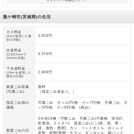
キャンペーン詳細は
コチラ！
龍ケ崎市(茨城県)の生活
ガス料金
3,926円
(22m³使用した場
合の月額)
水道料金
4,576円
(口径20mmで
20m³の月額)
下水道料金
2,849円
(20m³を使用した
場合の月額)
家庭ごみ収集
無料
(可燃ごみ)
（
指定ごみ袋あり。
）
指定ごみ袋の
可燃ごみ 大＝11円/枚 小＝7円/枚 不燃ごみ 大
価格
＝9円/枚 小＝8円/枚 (税込)
3分別19種〔可燃ごみ 不燃ごみ(不燃物、蛍光灯、
乾電池、ライター) 資源ごみ(ビン[茶、黒、青・
緑、無色・透明]、カン、ペットボトル、白トレイ、
家庭ごみの分
布類、紙類[新聞・チラシ、ダンボール、紙パック、