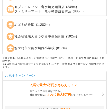
セブンイレブン 竜ケ崎光順田店
(
849
m)
local_convenience_store
ファミリーマート 竜ヶ崎警察署前店
(
885
m)
school
めばえ幼稚園
(
1,282
m)
school
社会福祉法人まつやま中央保育園
(
392
m)
school
龍ケ崎市立龍ケ崎西小学校
(
817
m)
※周辺情報は不動産会社から提供された情報ではなく、弊サービスで独自に収集した情
報です。
※2024年10月時点のデータを元にしているため、最新および正確でない可能性があり
ます。
お祝金キャンペーン
入居で
最大5万円
がもらえる！？
スモッカでお部屋を決めると
もれなく
最大5万円
対象者全員に
をキャッシュバック!