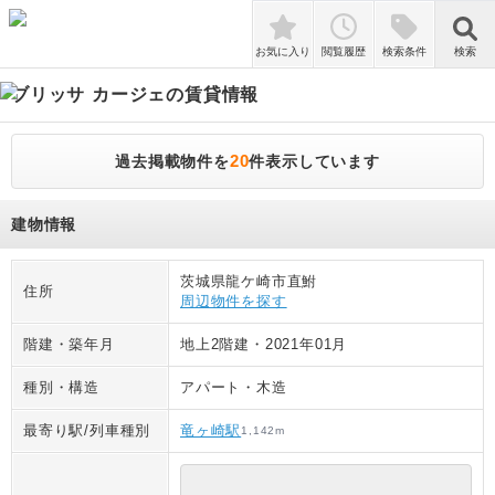
検索
お気に入り
閲覧履歴
検索条件
検索
ブリッサ カージェ
の賃貸情報
20
過去掲載物件を
件表示しています
建物情報
茨城県龍ケ崎市直鮒
住所
周辺物件を探す
階建・築年月
地上2階建
・
2021年01月
種別・構造
アパート
・
木造
最寄り駅/列車種別
竜ヶ崎駅
1,142
m