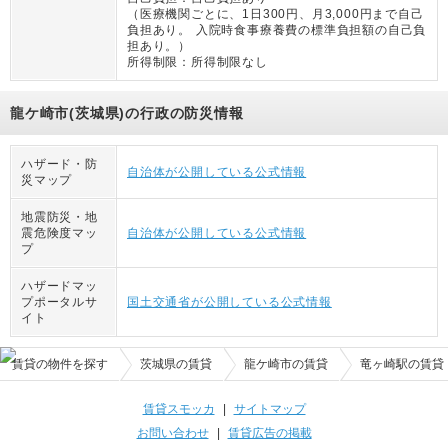
（
医療機関ごとに、1日300円、月3,000円まで自己
負担あり。 入院時食事療養費の標準負担額の自己負
担あり。
）
所得制限：
所得制限なし
龍ケ崎市(茨城県)の行政の防災情報
ハザード・防
自治体が公開している公式情報
災マップ
地震防災・地
震危険度マッ
自治体が公開している公式情報
プ
ハザードマッ
プポータルサ
国土交通省が公開している公式情報
イト
賃貸の物件を探す
茨城県の賃貸
龍ケ崎市の賃貸
竜ヶ崎駅の賃貸
賃貸スモッカ
|
サイトマップ
お問い合わせ
|
賃貸広告の掲載