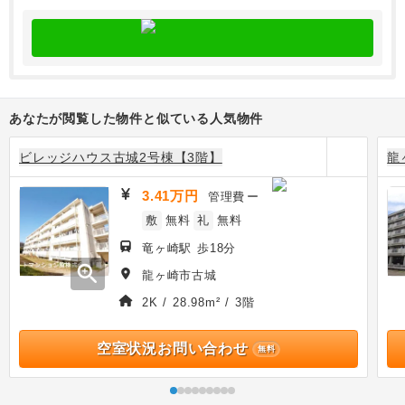
あなたが閲覧した物件と似ている人気物件
ビレッジハウス古城2号棟【3階】
龍
3.41万円
管理費
ー
敷
無料
礼
無料
竜ヶ崎駅 歩18分
zoom_in
龍ヶ崎市古城
2K / 28.98m² / 3階
空室状況お問い合わせ
無料