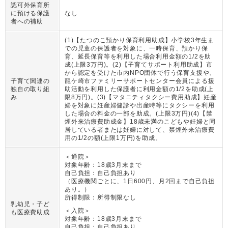
認可外保育所
に預ける保護
なし
者への補助
(1)【たつのこ預かり保育利用助成】小学校3年生ま
での児童の保護者を対象に、一時保育、預かり保
育、延長保育等を利用した場合利用金額の1/2を助
成(上限3万円)。(2)【子育てサポート利用助成】市
から認定を受けた市内NPO団体で行う保育支援や、
子育て関連の
龍ケ崎市ファミリーサポートセンター会員による援
独自の取り組
助活動を利用した保護者に利用金額の1/2を助成(上
み
限8万円)。(3)【マタニティタクシー費用助成】妊産
婦を対象に妊産婦健診や出産時等にタクシーを利用
した場合の料金の一部を助成。(上限3万円)(4)【禁
煙外来治療費助成金】18歳未満のこどもや妊婦と同
居している者または妊婦に対して、禁煙外来治療費
用の1/2の額(上限1万円)を助成。
＜通院＞
対象年齢：
18歳3月末まで
自己負担：
自己負担あり
（
医療機関ごとに、1日600円、月2回まで自己負担
あり。
）
所得制限：
所得制限なし
乳幼児・子ど
＜入院＞
も医療費助成
対象年齢：
18歳3月末まで
自己負担：
自己負担あり