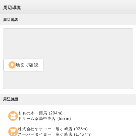
周辺環境
周辺地図
地図で確認
location_on
周辺施設
ももの木 薬局
(
204
m)
local_pharmacy
ドリーム薬局中央店
(
557
m)
株式会社ヤオコー 竜ヶ崎店
(
923
m)
shopping_cart
スーパータイヨー 竜ケ崎店
(
1,467
m)