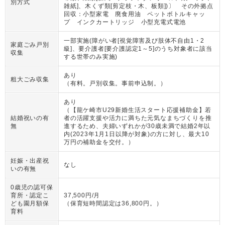
別方式
雑紙]、木くず類[剪定枝・木、板類])〕 その外拠点
回収：小型家電 廃食用油 ペットボトルキャッ
プ インクカートリッジ 小型充電式電池
一部実施(障がい者[視覚障害及び肢体不自由1・2
家庭ごみ戸別
級]、要介護者[要介護認定1～5]のうち対象者に該当
収集
する世帯のみ実施)
あり
粗大ごみ収集
（
有料。戸別収集。事前申込制。
）
あり
（
【龍ケ崎市U29新婚生活スタート応援補助金】若
結婚祝いの有
者の活躍支援や活力に満ちた元気なまちづくりを推
無
進するため、夫婦いずれかが30歳未満で結婚2年以
内(2023年1月1日以降が対象)の方に対し、最大10
万円の補助金を交付。
）
妊娠・出産祝
なし
いの有無
0歳児の認可保
育所・認定こ
37,500円/月
ども園月額保
（
保育短時間認定は36,800円。
）
育料