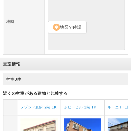
地図
地図で確認
location_on
空室情報
空室0件
近くの空室がある建物と比較する
メゾンド直鮒 2階 1K
ボビーヒル 2階 1K
ルーエ III 1階