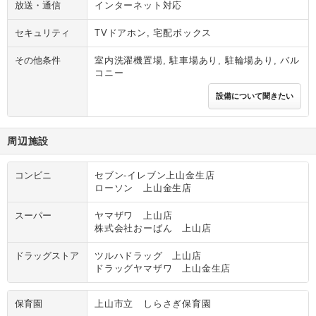
放送・通信
インターネット対応
セキュリティ
TVドアホン, 宅配ボックス
その他条件
室内洗濯機置場, 駐車場あり, 駐輪場あり, バル
コニー
設備について聞きたい
周辺施設
コンビニ
セブン‐イレブン上山金生店
ローソン 上山金生店
スーパー
ヤマザワ 上山店
株式会社おーばん 上山店
ドラッグストア
ツルハドラッグ 上山店
ドラッグヤマザワ 上山金生店
保育園
上山市立 しらさぎ保育園