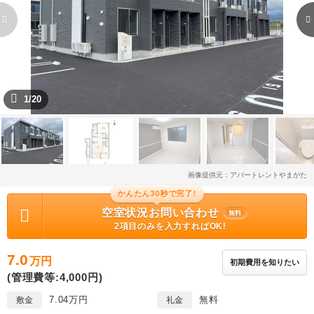
1/20
画像提供元：アパートレントやまがた
かんたん30秒で完了!
空室状況お問い合わせ
無料
2項目のみを入力すればOK!
7.0
万円
初期費用を知りたい
(管理費等:4,000円)
7.04万円
無料
敷金
礼金