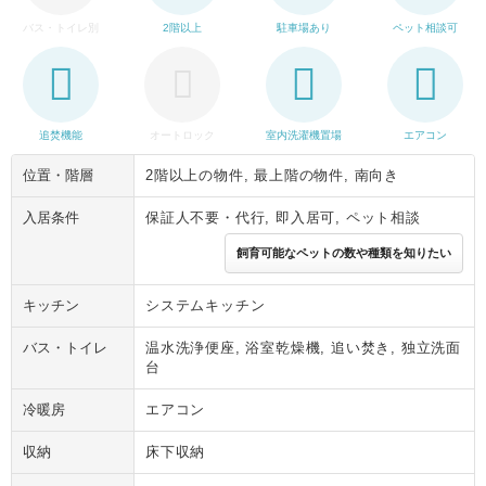
バス・トイレ別
2階以上
駐車場あり
ペット相談可
追焚機能
オートロック
室内洗濯機置場
エアコン
位置・階層
2階以上の物件, 最上階の物件, 南向き
入居条件
保証人不要・代行, 即入居可, ペット相談
飼育可能なペットの数や種類を知りたい
キッチン
システムキッチン
バス・トイレ
温水洗浄便座, 浴室乾燥機, 追い焚き, 独立洗面
台
冷暖房
エアコン
収納
床下収納