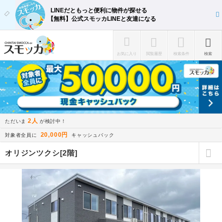
LINEだともっと便利に物件が探せる
【無料】公式スモッカLINEと友達になる
お気に入り
閲覧履歴
検索条件
検索
2人
ただいま
が検討中！
20,000円
対象者全員に
キャッシュバック
オリジンツクシ[2階]