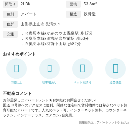
2LDK
53.8m²
間取り
面積
アパート
鉄骨造
種別
構造
山形県上山市長清水１
住所
ＪＲ奥羽本線/かみのやま温泉駅 歩17分
交通
ＪＲ奥羽本線/茂吉記念館前駅 歩53分
ＪＲ奥羽本線/羽前中山駅 歩82分
おすすめポイント
2階以上
駐車場あり
ペット相談可
追焚機能
不動産コメント
お部屋探しはアパートレント★お気軽にお問合せください♪
国道13号線へのアクセスに便利。閑静な住宅街で賃貸物件では希少なペット飼
育可能なアパートです。人気のペット可。インターネット無料、カウンターキ
ッチン、インナーテラス、エアコン2台完備。
情報提供元：アパートレントやまがた