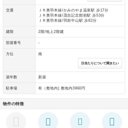
交通
ＪＲ奥羽本線/かみのやま温泉駅 歩17分
ＪＲ奥羽本線/茂吉記念館前駅 歩53分
ＪＲ奥羽本線/羽前中山駅 歩82分
建階
2階/地上2階建
部屋番号
-
方位
南
日当たりについて聞きたい
築年数
新築
駐車場
有（敷地内) 敷地内3960円
物件の特徴