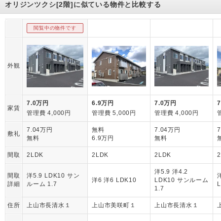
オリジンツクシ[2階]に似ている物件と比較する
閲覧中の物件です
外観
7.0万円
6.9万円
7.0万円
家賃
管理費 4,000円
管理費 5,000円
管理費 4,000円
7.04万円
無料
7.04万円
敷礼
無料
6.9万円
無料
間取
2LDK
2LDK
2LDK
洋5.9 洋4.2
間取
洋5.9 LDK10 サン
洋
洋6 洋6 LDK10
LDK10 サンルーム
詳細
ルーム 1.7
L
1.7
住所
上山市長清水１
上山市美咲町１
上山市長清水１