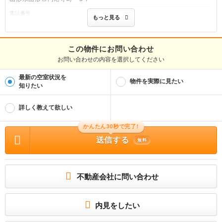
電話番号
もっと見る
023-622-4704
免許番号
山形県知事(1)第2794号
この物件にお問い合わせ
お問い合わせの内容を選択してください
取引態様
仲介
最新の空室状況を
物件を実際に見たい
物件管理番号
知りたい
100511169952
※お問い合わせの際には、担当者へ物件管理番号をお伝えください。
詳しく教えて欲しい
物件に関する情報
かんたん30秒で完了!
物件の所在地 : 山形県上山市長清水１ / 交通の利便 : ＪＲ奥羽本線/かみのやま温泉
駅 歩17分、ＪＲ奥羽本線/茂吉記念館前駅 歩53分、ＪＲ奥羽本線/羽前中山駅 歩82
送信する
分 / 面積 : 53.8m² / 築年月 : 新築(2026年06月) / 賃料 : 7.0万円 / 管理費又は共益
無料
費等 : 4,000円 / 礼金等 : 無料 / 敷金 : 7.04万円、保証金等 : －、 償却、敷引 : －
/ 住宅総合保険等の損害保険料 : 要 / その他 : ペット相談 / 駐車場 : 有（敷地内) 敷
地内3960円
お部屋探しはアパートレント★お気軽にお問合せください♪
不動産会社に問い合わせ
国道13号線へのアクセスに便利。閑静な住宅街で賃貸物件では希少なペット飼育可
能なアパートです。人気のペット可。インターネット無料、カウンターキッチン、
インナーテラス、エアコン2台完備。
内見をしたい
所属団体
（公社）全日本不動産協会山形県本部会員