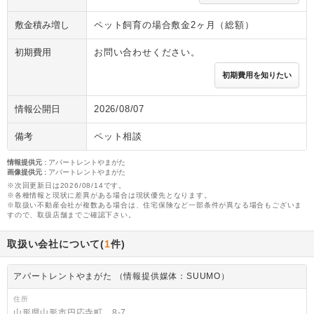
敷金積み増し
ペット飼育の場合敷金2ヶ月（総額）
初期費用
お問い合わせください。
初期費用を知りたい
情報公開日
2026/08/07
備考
ペット相談
情報提供元
:
アパートレントやまがた
画像提供元
:
アパートレントやまがた
※次回更新日は2026/08/14です。
※各種情報と現状に差異がある場合は現状優先となります。
※取扱い不動産会社が複数ある場合は、住宅保険など一部条件が異なる場合もございま
すので、取扱店舗までご確認下さい。
取扱い会社について(
1
件)
アパートレントやまがた （情報提供媒体：SUUMO）
住所
山形県山形市円応寺町 8-7