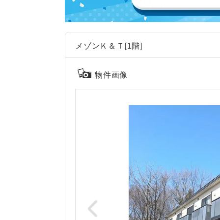
メゾンＫ＆Ｔ[1階]
物件画像