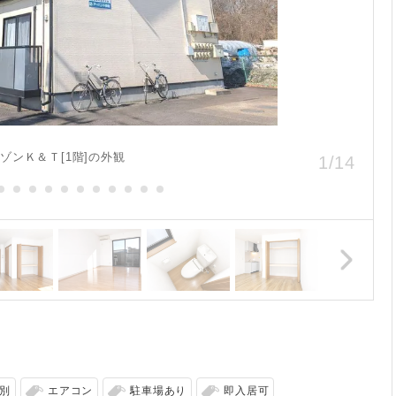
ゾンＫ＆Ｔ[1階]の外観
1
/
14
別
エアコン
駐車場あり
即入居可