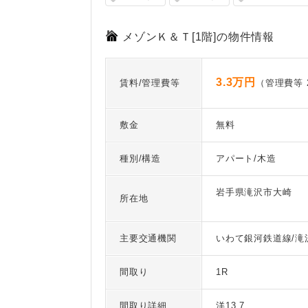
メゾンＫ＆Ｔ[1階]の物件情報
3.3万円
賃料/管理費等
（管理費等 2
敷金
無料
種別/構造
アパート/木造
岩手県滝沢市大崎
所在地
主要交通機関
いわて銀河鉄道線/滝沢
間取り
1R
間取り詳細
洋13.7