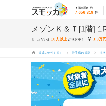
賃貸スモッカ
▼掲載物件数
7,656,319
件
メゾンＫ＆Ｔ[1階]
1
10人以上
3.3
万
ただいま
が検討中！
賃貸の物件を探す
岩手県の賃貸
滝沢