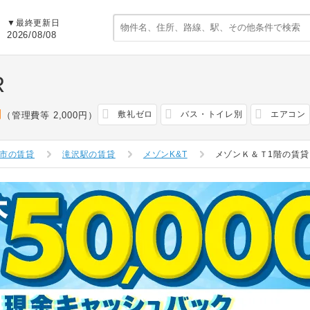
▼最終更新日
2026/08/08
R
円
敷礼ゼロ
バス・トイレ別
エアコン
（管理費等 2,000円）
市の賃貸
滝沢駅の賃貸
メゾンK&T
メゾンＫ＆Ｔ1階の賃貸