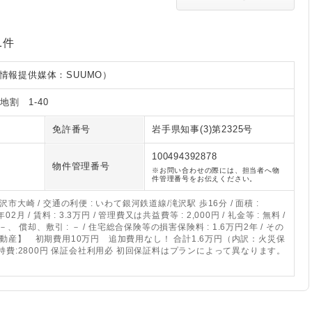
1件
情報提供媒体：SUUMO）
割 1-40
免許番号
岩手県知事(3)第2325号
100494392878
物件管理番号
※お問い合わせの際には、担当者へ物
件管理番号をお伝えください。
市大崎 / 交通の利便 : いわて銀河鉄道線/滝沢駅 歩16分 / 面積 :
04年02月 / 賃料 : 3.3万円 / 管理費又は共益費等 : 2,000円 / 礼金等 : 無料 /
 －、 償却、敷引 : － / 住宅総合保険等の損害保険料 : 1.6万円2年 / その
不動産】 初期費用10万円 追加費用なし！ 合計1.6万円（内訳：火災保
境維持費:2800円 保証会社利用必 初回保証料はプランによって異なります。