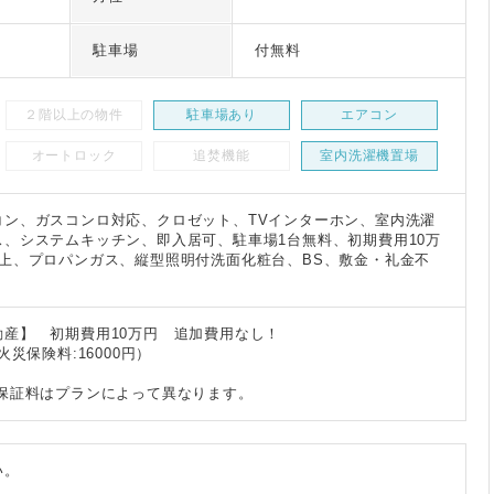
駐車場
付無料
２階以上の物件
駐車場あり
エアコン
オートロック
追焚機能
室内洗濯機置場
コン、ガスコンロ対応、クロゼット、TVインターホン、室内洗濯
、システムキッチン、即入居可、駐車場1台無料、初期費用10万
以上、プロパンガス、縦型照明付洗面化粧台、BS、敷金・礼金不
産】 初期費用10万円 追加費用なし！
火災保険料:16000円）
回保証料はプランによって異なります。
い。