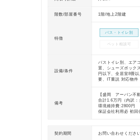
階数/部屋番号
1階/地上2階建
バス・トイレ別
特徴
ペット相談可
バストイレ別、エア
置、シューズボックス
設備/条件
円以下、全居室8畳
要、IT重説 対応物件
【盛岡 アーバン不動
合計1.6万円（内訳：
備考
環境維持費:2800円
保証会社利用必 初
契約期間
お問い合わせくださ