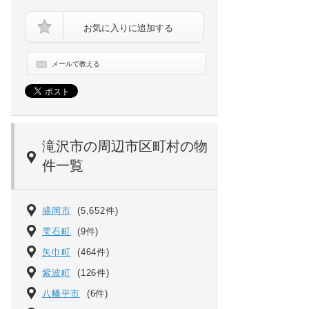
お気に入りに追加する
メールで教える
メゾンＫ＆Ｔ[1階]の間取り
滝沢市の周辺市区町村の物
件一覧
盛岡市
(5,652件)
雫石町
(9件)
矢巾町
(464件)
紫波町
(126件)
八幡平市
(6件)