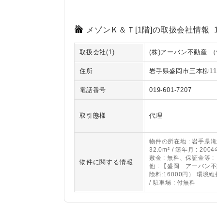
メゾンＫ＆Ｔ[1階]の取扱会社情報 
取扱会社(1)
(株)アーバン不動産
（
住所
岩手県盛岡市三本柳11地
電話番号
019-601-7207
取引態様
代理
物件の所在地 : 岩手県滝沢
32.0m² / 築年月 : 20
敷金 : 無料、保証金等 :
物件に関する情報
他 : 【盛岡 アーバン
険料:16000円） 環
/ 駐車場 : 付無料