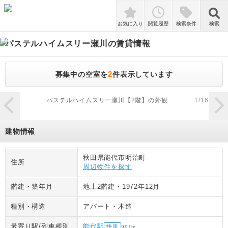
検索
お気に入り
閲覧履歴
検索条件
検索
パステルハイムスリー瀬川
の賃貸情報
2
募集中の空室を
件表示しています
zoom_in
パステルハイムスリー瀬川【2階】の外観
1
/
16
建物情報
秋田県能代市明治町
住所
周辺物件を探す
階建・築年月
地上2階建
・
1972年12月
種別・構造
アパート
・
木造
最寄り駅/列車種別
能代駅
快速
991
m