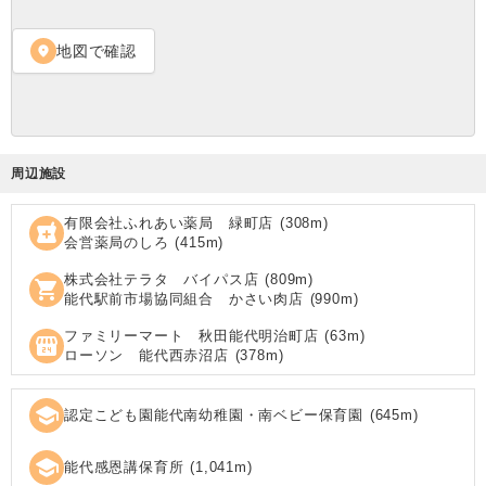
地図で確認
location_on
周辺施設
有限会社ふれあい薬局 緑町店
(
308
m)
local_pharmacy
会営薬局のしろ
(
415
m)
株式会社テラタ バイパス店
(
809
m)
shopping_cart
能代駅前市場協同組合 かさい肉店
(
990
m)
ファミリーマート 秋田能代明治町店
(
63
m)
local_convenience_store
ローソン 能代西赤沼店
(
378
m)
school
認定こども園能代南幼稚園・南ベビー保育園
(
645
m)
school
能代感恩講保育所
(
1,041
m)