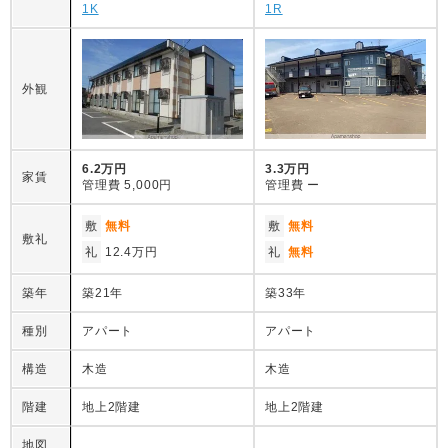
1K
1R
外観
6.2万円
3.3万円
家賃
管理費
5,000円
管理費
ー
敷
無料
敷
無料
敷礼
礼
12.4万円
礼
無料
築年
築21年
築33年
種別
アパート
アパート
構造
木造
木造
階建
地上2階建
地上2階建
地図