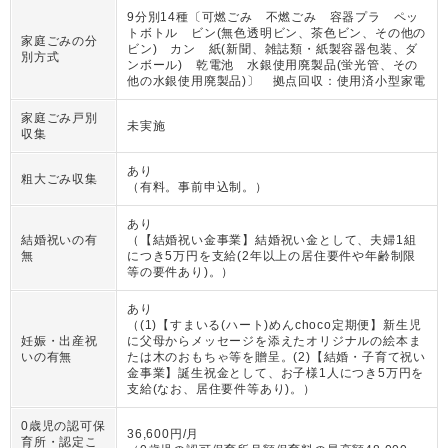
9分別14種〔可燃ごみ 不燃ごみ 容器プラ ペッ
トボトル ビン(無色透明ビン、茶色ビン、その他の
家庭ごみの分
ビン) カン 紙(新聞、雑誌類・紙製容器包装、ダ
別方式
ンボール) 乾電池 水銀使用廃製品(蛍光管、その
他の水銀使用廃製品)〕 拠点回収：使用済小型家電
家庭ごみ戸別
未実施
収集
あり
粗大ごみ収集
（
有料。事前申込制。
）
あり
結婚祝いの有
（
【結婚祝い金事業】結婚祝い金として、夫婦1組
無
につき5万円を支給(2年以上の居住要件や年齢制限
等の要件あり)。
）
あり
（
(1)【すまいる(ハート)めんchoco定期便】新生児
妊娠・出産祝
に父母からメッセージを添えたオリジナルの絵本ま
いの有無
たは木のおもちゃ等を贈呈。(2)【結婚・子育て祝い
金事業】誕生祝金として、お子様1人につき5万円を
支給(なお、居住要件等あり)。
）
0歳児の認可保
36,600円/月
育所・認定こ