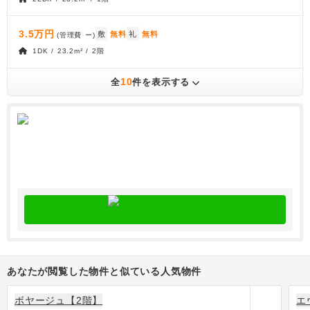
3.5万円
敷
無料
礼
無料
(管理費
ー
)
1DK / 23.2m² / 2階
10
全
件を表示する
あなたが閲覧した物件と似ている人気物件
ボヤージュ【2階】
エ