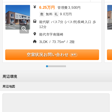
6.25万円
管理費
3,500円
敷
無料
礼
9.0万円
能代駅 バス7分 (バス停)長崎入口 歩
12分
zoom_in
能代市字南陽崎
3LDK / 73.75m² / 2階
空室状況お問い合わせ
無料
周辺環境
周辺地図