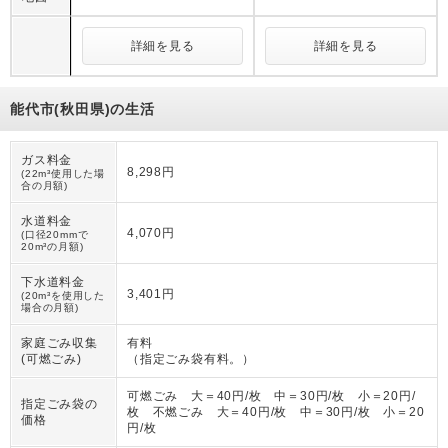
詳細を見る
詳細を見る
能代市(秋田県)の生活
ガス料金
8,298円
(22m³使用した場
合の月額)
水道料金
4,070円
(口径20mmで
20m³の月額)
下水道料金
3,401円
(20m³を使用した
場合の月額)
家庭ごみ収集
有料
(可燃ごみ)
（
指定ごみ袋有料。
）
可燃ごみ 大＝40円/枚 中＝30円/枚 小＝20円/
指定ごみ袋の
枚 不燃ごみ 大＝40円/枚 中＝30円/枚 小＝20
価格
円/枚