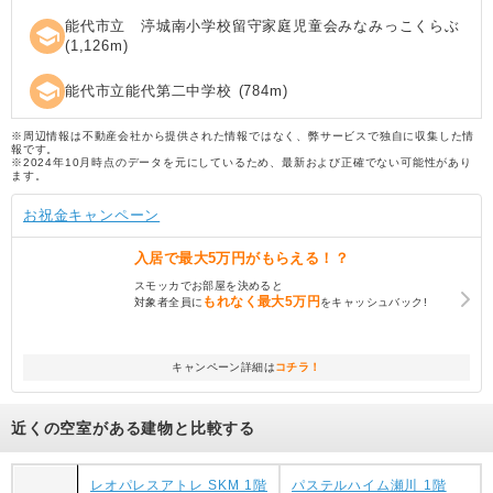
能代市立 渟城南小学校留守家庭児童会みなみっこくらぶ
school
(
1,126
m)
school
能代市立能代第二中学校
(
784
m)
※周辺情報は不動産会社から提供された情報ではなく、弊サービスで独自に収集した情
報です。
※2024年10月時点のデータを元にしているため、最新および正確でない可能性があり
ます。
お祝金キャンペーン
入居で
最大5万円
がもらえる！？
スモッカでお部屋を決めると
もれなく
最大5万円
対象者全員に
をキャッシュバック!
キャンペーン詳細は
コチラ！
近くの空室がある建物と比較する
レオパレスアトレ SKM 1階
パステルハイム瀬川 1階