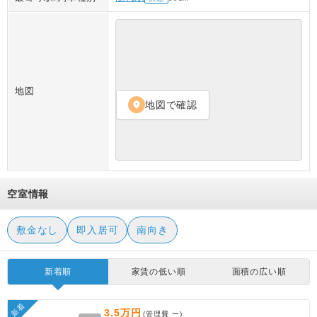
地図
地図で確認
location_on
空室情報
敷金なし
即入居可
南向き
新着順
家賃の低い順
面積の広い順
新着
3.5万円
(管理費
ー
)