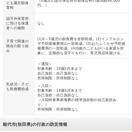
（
0歳児の認可保育所月額保育料の最高額48,000
ども園月額保
円。
）
育料
認可外保育所
に預ける保護
なし
者への補助
(1)3～5歳児の副食費を全額助成。(2)インフルエン
子育て関連の
ザ予防接種費用の一部助成。(3)おたふくかぜ予防接
独自の取り組
種費用の一部助成。(4)0歳のこどもがいる家庭を対
み
象に、定期的な見守りを行い、育児用品等届ける。
＜通院＞
対象年齢：
18歳3月末まで
自己負担：
自己負担なし
所得制限：
所得制限なし
乳幼児・子ど
＜入院＞
も医療費助成
対象年齢：
18歳3月末まで
自己負担：
自己負担なし
（
入院時食事療養費の標準負担額の自己負担あ
り。
）
所得制限：
所得制限なし
能代市(秋田県)の行政の防災情報