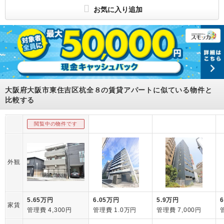
（公社）近畿地区不動産公正取引協議会加盟
お気に入り追加
大阪府大阪市東住吉区杭全８の賃貸アパートに似ている物件と
比較する
閲覧中の物件です
外観
5.65万円
6.05万円
5.9万円
家賃
管理費 4,300円
管理費 1.0万円
管理費 7,000円