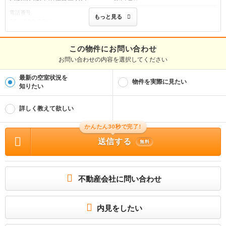
電話番号
もっと見る
06-4700-2211
免許番号
大阪府知事(4)第46407号
この物件にお問い合わせ
お問い合わせの内容を選択してください
取引態様
仲介
最新の空室状況を
物件を実際に見たい
物件管理番号
知りたい
100513913243
※お問い合わせの際には、担当者へ物件管理番号をお伝えください。
詳しく教えて欲しい
物件に関する情報
かんたん30秒で完了!
物件の所在地 : 大阪府大阪市東住吉区杭全８ / 交通の利便 : ＪＲ関西本線/東部市場
前駅 歩7分、ＪＲ関西本線/平野駅 歩14分、近鉄南大阪線/北田辺駅 歩16分 / 面積 :
送信する
30.27m² / 築年月 : 2018年07月 / 賃料 : 5.65万円 / 管理費又は共益費等 : 4,300
無料
円 / 礼金等 : 無料 / 敷金 : 無料、保証金等 : －、 償却、敷引 : － / 住宅総合保険等
の損害保険料 : 1.5万円2年 / その他 : 巡回管理 合計5.17万円（内訳：更新事務手
数料(1年)(税込)0.77万円/鍵交換費用(税込)1.1万円/ルームクリーニング費用(税込)
3.3万円） / 駐車場 : 無
不動産会社に問い合わせ
人気のシリーズ物件です♪
オートロック、CATV、BSアンテナ、CSアンテナ、インターネット、都市ガス、駐
輪場、セパレート
内見をしたい
所属団体
（公社）全日本不動産協会大阪府本部会員