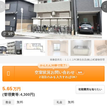
1/7
画像提供元：ミニミニFC東住吉店(株)上町建物管理
かんたん30秒で完了!
空室状況お問い合わせ
無料
2項目のみを入力すればOK!
5.65
万円
初期費用を知りたい
(管理費等:4,300円)
無料
無料
敷金
礼金