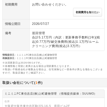
初期費用
お問い合わせください。
初期費用を知りたい
情報公開日
2026/07/27
備考
巡回管理
合計5.17万円（内訳：更新事務手数料(1年)(税
込)0.77万円/鍵交換費用(税込)1.1万円/ルーム
クリーニング費用(税込)3.3万円）
情報提供元
:
ミニミニFC東住吉店(株)上町建物管理
画像提供元
:
ミニミニFC東住吉店(株)上町建物管理
※次回更新日は2026/08/14です。
※各種情報と現状に差異がある場合は現状優先となります。
※取扱い不動産会社が複数ある場合は、住宅保険など一部条件が異なる場合もございま
すので、取扱店舗までご確認下さい。
取扱い会社について(
1
件)
ミニミニFC東住吉店(株)上町建物管理 （情報提供媒体：SUUMO）
住所
大阪府大阪市東住吉区駒川5-16-5 原田ビル2F