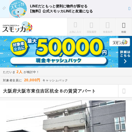
LINEだともっと便利に物件が探せる
【無料】公式スモッカLINEと友達になる
お気に入り
閲覧履歴
検索条件
検索
2人
ただいま
が検討中！
20,000円
対象者全員に
キャッシュバック
大阪府大阪市東住吉区杭全８の賃貸アパート