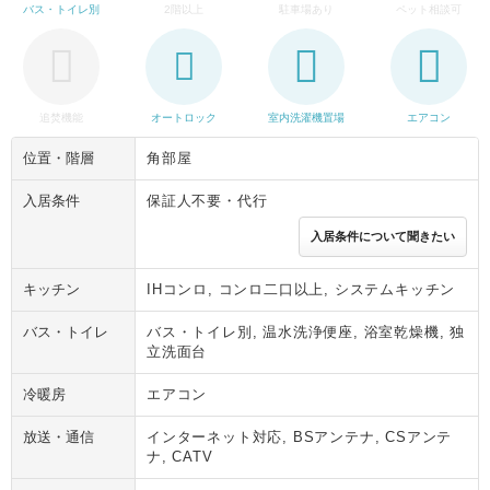
バス・トイレ別
2階以上
駐車場あり
ペット相談可
追焚機能
オートロック
室内洗濯機置場
エアコン
位置・階層
角部屋
入居条件
保証人不要・代行
入居条件について聞きたい
キッチン
IHコンロ, コンロ二口以上, システムキッチン
バス・トイレ
バス・トイレ別, 温水洗浄便座, 浴室乾燥機, 独
立洗面台
冷暖房
エアコン
放送・通信
インターネット対応, BSアンテナ, CSアンテ
ナ, CATV