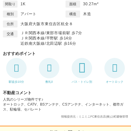
1K
30.27m²
間取り
面積
アパート
木造
種別
構造
大阪府大阪市東住吉区杭全８
住所
ＪＲ関西本線/東部市場前駅 歩7分
交通
ＪＲ関西本線/平野駅 歩14分
近鉄南大阪線/北田辺駅 歩16分
おすすめポイント
駅徒歩10分
敷礼0
バス・トイレ別
オートロック
不動産コメント
人気のシリーズ物件です♪
オートロック、CATV、BSアンテナ、CSアンテナ、インターネット、都市ガ
ス、駐輪場、セパレート
情報提供元：ミニミニFC東住吉店(株)上町建物管理