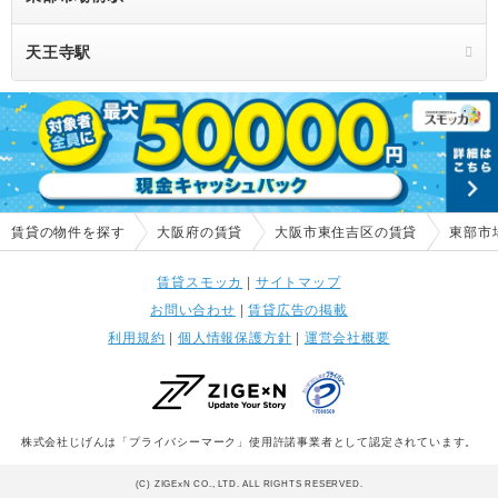
天王寺駅
賃貸の物件を探す
大阪府の賃貸
大阪市東住吉区の賃貸
東部市
賃貸スモッカ
|
サイトマップ
お問い合わせ
|
賃貸広告の掲載
利用規約
|
個人情報保護方針
|
運営会社概要
株式会社じげんは「プライバシーマーク」使用許諾事業者として認定されています。
(C) ZIGExN CO., LTD. ALL RIGHTS RESERVED.