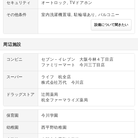
セキュリティ
オートロック, TVドアホン
その他条件
室内洗濯機置場, 駐輪場あり, バルコニー
設備について聞きたい
周辺施設
コンビニ
セブン－イレブン 大阪今林４丁目店
ファミリーマート 今川三丁目店
スーパー
ライフ 杭全店
株式会社万代 今川店
ドラッグストア
辻岡薬局
杭全ファーマライズ薬局
保育園
今川学園
幼稚園
西平野幼稚園