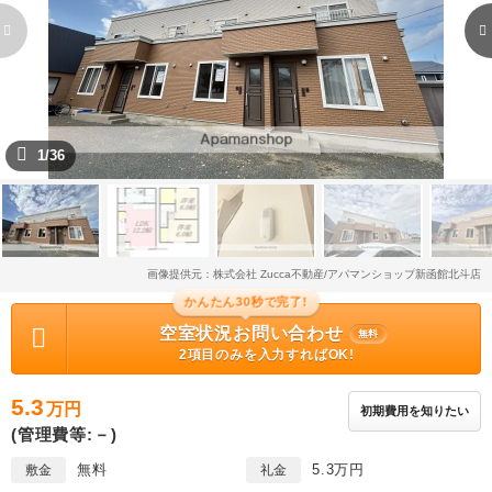
1/36
画像提供元：株式会社 Zucca不動産/アパマンショップ新函館北斗店
かんたん30秒で完了!
空室状況お問い合わせ
無料
2項目のみを入力すればOK!
5.3
万円
初期費用を知りたい
(管理費等:－)
無料
5.3万円
敷金
礼金