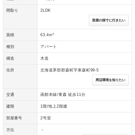
間取り
2LDK
部屋の採寸に行きたい
面積
63.4m²
種別
アパート
構造
木造
住所
北海道茅部郡森町字東森町99-5
周辺環境を知りたい
交通
函館本線/東森 徒歩11分
建階
1階/地上2階建
部屋番号
2号室
方位
－