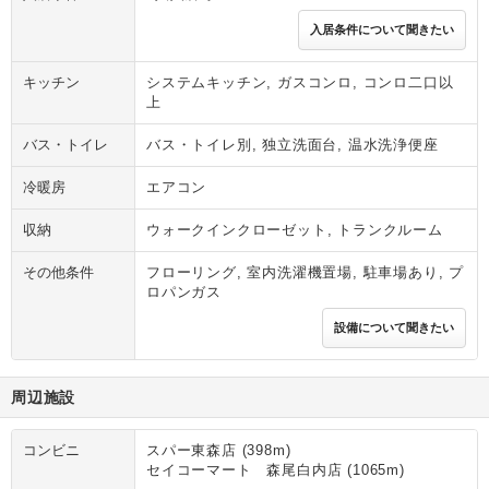
入居条件について聞きたい
キッチン
システムキッチン, ガスコンロ, コンロ二口以
上
バス・トイレ
バス・トイレ別, 独立洗面台, 温水洗浄便座
冷暖房
エアコン
収納
ウォークインクローゼット, トランクルーム
その他条件
フローリング, 室内洗濯機置場, 駐車場あり, プ
ロパンガス
設備について聞きたい
周辺施設
コンビニ
スパー東森店 (398m)
セイコーマート 森尾白内店 (1065m)