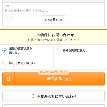
住所
北海道北斗市七重浜７丁目13-1
電話番号
もっと見る
0138-48-0145
免許番号
北海道知事渡島(2)第1212号
この物件にお問い合わせ
お問い合わせの内容を選択してください
取引態様
仲介
最新の空室状況を
物件を実際に見たい
物件管理番号
知りたい
112316630
※お問い合わせの際には、担当者へ物件管理番号をお伝えください。
詳しく教えて欲しい
物件に関する情報
物件の所在地 : 北海道茅部郡森町字東森町 / 交通の利便 : 函館本線/東森 徒歩11分 /
かんたん30秒で完了!
面積 : 63.4m² / 築年月 : 2008年07月 / 賃料 : 5.3万円 / 管理費又は共益費等 : － /
送信する
礼金等 : 1ヶ月 / 敷金 : 無料、保証金等 : －、 償却、敷引 : － / 住宅総合保険等の
無料
損害保険料 : － / その他 : 保証会社利用必須 あんしん保証 契約時：月額賃料等
総額の５０％ 月額：８８０円 更新：１年毎に１０，０００円 / 駐車場 : 空有
★詳細はアパマンショップ0138‐48‐0145まで★
不動産会社に問い合わせ
所属団体
(公社)北海道宅地建物取引業協会
(一社) 北海道不動産公正取引協議会加盟