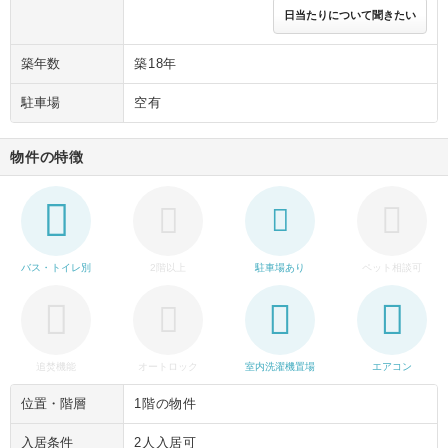
日当たりについて聞きたい
築年数
築18年
駐車場
空有
物件の特徴
バス・トイレ別
2階以上
駐車場あり
ペット相談可
追焚機能
オートロック
室内洗濯機置場
エアコン
位置・階層
1階の物件
入居条件
2人入居可