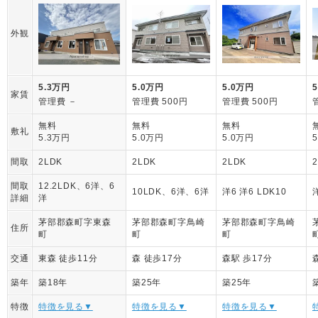
外観
5.3万円
5.0万円
5.0万円
家賃
管理費 －
管理費 500円
管理費 500円
無料
無料
無料
敷礼
5.3万円
5.0万円
5.0万円
間取
2LDK
2LDK
2LDK
間取
12.2LDK、6洋、6
10LDK、6洋、6洋
洋6 洋6 LDK10
洋
詳細
洋
茅部郡森町字東森
茅部郡森町字鳥崎
茅部郡森町字鳥崎
住所
町
町
町
交通
東森 徒歩11分
森 徒歩17分
森駅 歩17分
築年
築18年
築25年
築25年
特徴
特徴を見る▼
特徴を見る▼
特徴を見る▼