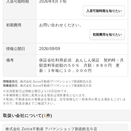
入居可能時期
2026年8月下旬
入居可能時期を知りたい
初期費用
お問い合わせください。
初期費用を知りたい
情報公開日
2026/08/09
備考
保証会社利用必須 あんしん保証 契約時：月
額賃料等総額の５０％ 月額：８８０円 更
新：１年毎に１０，０００円
情報提供元
:
株式会社 Zucca不動産/アパマンショップ新函館北斗店
画像提供元
:
株式会社 Zucca不動産/アパマンショップ新函館北斗店
※次回更新日は情報公開日より15日以内です。
※各種情報と現状に差異がある場合は現状優先となります。
※取扱い不動産会社が複数ある場合は、住宅保険など一部条件が異なる場合もございま
すので、取扱店舗までご確認下さい。
取扱い会社について(
1
件)
株式会社 Zucca不動産 アパマンショップ新函館北斗店