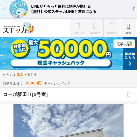
LINEだともっと便利に物件が探せる
【無料】公式スモッカLINEと友達になる
お気に入り
閲覧履歴
検索条件
検索
3人
ただいま
が検討中！
20,000円
対象者全員に
キャッシュバック
コーポ坂田Ⅱ[2号室]