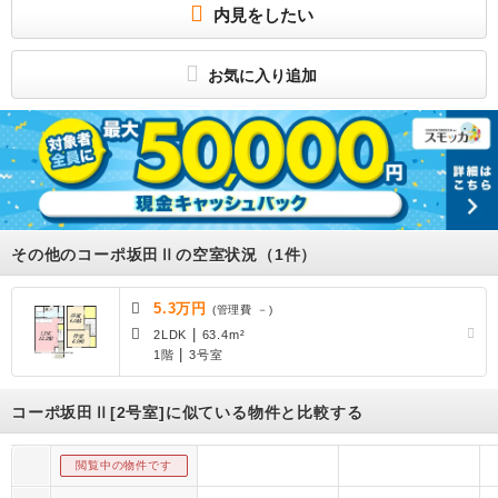
内見をしたい
－
お気に入り追加
その他のコーポ坂田Ⅱの空室状況（1件）
5.3万円
(管理費 －)
|
2LDK
63.4m²
|
1階
3号室
コーポ坂田Ⅱ[2号室]に似ている物件と比較する
閲覧中の物件です