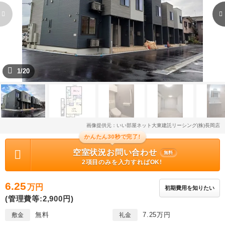
1/20
画像提供元：いい部屋ネット大東建託リーシング(株)長岡店
かんたん30秒で完了!
空室状況お問い合わせ
無料
2項目のみを入力すればOK!
6.25
万円
初期費用を知りたい
(管理費等:2,900円)
無料
7.25万円
敷金
礼金