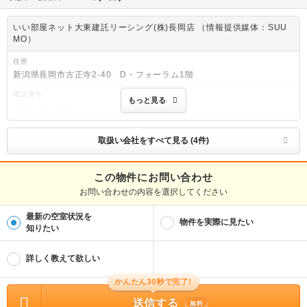
いい部屋ネット大東建託リーシング(株)長岡店 （情報提供媒体：SUU
MO）
住所
新潟県長岡市古正寺2-40 D・フォーラム1階
電話番号
もっと見る
0258-29-3800
免許番号
国土交通大臣(2)第9120号
取扱い会社をすべて見る (4件)
取引態様
仲介
この物件にお問い合わせ
お問い合わせの内容を選択してください
物件管理番号
100506787304
最新の空室状況を
※お問い合わせの際には、担当者へ物件管理番号をお伝えください。
物件を実際に見たい
知りたい
物件に関する情報
物件の所在地 : 新潟県村上市飯野２ / 交通の利便 : ＪＲ羽越本線/村上駅 歩17分 /
詳しく教えて欲しい
面積 : 50.52m² / 築年月 : 2025年01月 / 賃料 : 6.25万円 / 管理費又は共益費等 :
2,900円 / 礼金等 : 7.25万円 / 敷金 : 無料、保証金等 : －、 償却、敷引 : － / 住宅
総合保険等の損害保険料 : 要 / その他 : 退去時クリーニング費用￥80000が契約時
かんたん30秒で完了!
必要。駐車場貸主インボイス登録あり/更新事務手数料22000円/ruumサポート費用
（月額）1980円/鍵セット費3300円 町内会費（月額） 350円 ペット相談 保証会
送信する
無料