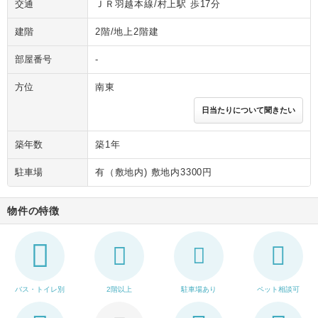
交通
ＪＲ羽越本線/村上駅 歩17分
建階
2階/地上2階建
部屋番号
-
方位
南東
日当たりについて聞きたい
築年数
築1年
駐車場
有（敷地内) 敷地内3300円
物件の特徴
バス・トイレ別
2階以上
駐車場あり
ペット相談可