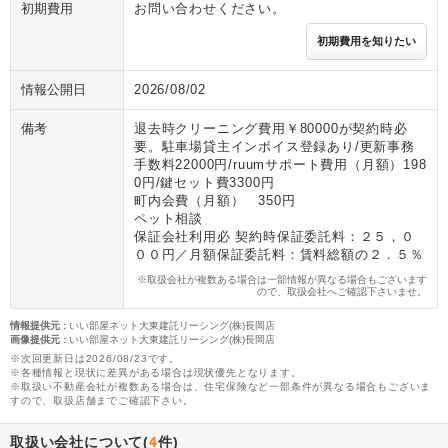
初期費用
お問い合わせください。
初期費用を知りたい
情報公開日
2026/08/02
備考
退去時クリーニング費用￥80000が契約時必
要。駐車場貸主インボイス登録あり/更新事務
手数料22000円/ruumサポート費用（月額）198
0円/鍵セット費3300円
町内会費（月額） 350円
ペット相談
保証会社利用必 契約時保証委託料：２５，０
００円／月額保証委託料：賃料総額の２．５％
※取扱会社が複数ある場合は一部情報が異なる場合もございます
ので、取扱会社へご確認下さいませ。
情報提供元
:
いい部屋ネット大東建託リーシング(株)長岡店
画像提供元
:
いい部屋ネット大東建託リーシング(株)長岡店
※次回更新日は2026/08/23です。
※各種情報と現状に差異がある場合は現状優先となります。
※取扱い不動産会社が複数ある場合は、住宅保険など一部条件が異なる場合もございま
すので、取扱店舗までご確認下さい。
取扱い会社について(
4
件)