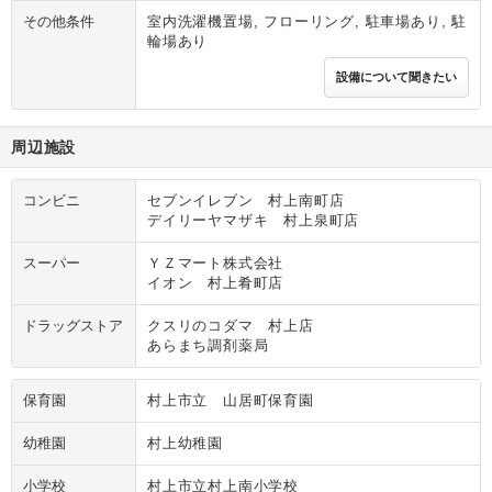
その他条件
室内洗濯機置場, フローリング, 駐車場あり, 駐
輪場あり
設備について聞きたい
周辺施設
コンビニ
セブンイレブン 村上南町店
デイリーヤマザキ 村上泉町店
スーパー
ＹＺマート株式会社
イオン 村上肴町店
ドラッグストア
クスリのコダマ 村上店
あらまち調剤薬局
保育園
村上市立 山居町保育園
幼稚園
村上幼稚園
小学校
村上市立村上南小学校