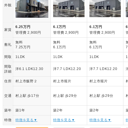
外観
6.25万円
6.1万円
6.1万円
家賃
管理費 2,900円
管理費 2,900円
管理費 2,900円
無料
無料
無料
敷礼
7.25万円
6.1万円
6.1万円
間取
1LDK
1LDK
1LDK
間取
洋6.1 LDK12.30
洋7.7 LDK12.20
洋7.7 LDK12.20
洋
詳細
住所
村上市飯野２
村上市堀片
村上市堀片
交通
村上駅 歩17分
村上駅 歩29分
村上駅 歩29分
築年
築1年
築2年
築2年
特徴
特徴を見る▼
特徴を見る▼
特徴を見る▼