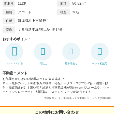
1LDK
50.52m²
間取り
面積
アパート
木造
種別
構造
新潟県村上市飯野２
住所
ＪＲ羽越本線/村上駅 歩17分
交通
おすすめポイント
バス・トイレ別
2階以上
駐車場あり
ペット相談可
不動産コメント
お部屋さがしはいい部屋ネットの大東建託で！
ネット無料のペット可都市ガス物件！宅配ボックス・エアコン2台・消雪・照
明・物置備え付け！追い焚き給湯と浴室乾燥機が備わったバスルームや、ウォ
ークインクローゼット、対面型のシステムキッチンが魅力です！
情報提供元：いい部屋ネット大東建託リーシング(株)長岡店
この物件にお問い合わせ