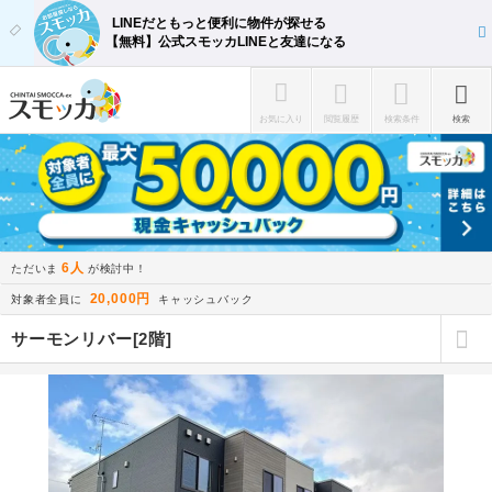
LINEだともっと便利に物件が探せる
【無料】公式スモッカLINEと友達になる
お気に入り
閲覧履歴
検索条件
検索
6人
ただいま
が検討中！
20,000円
対象者全員に
キャッシュバック
サーモンリバー[2階]