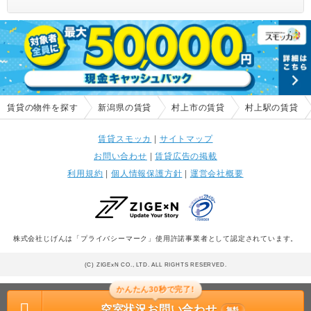
賃貸の物件を探す
新潟県の賃貸
村上市の賃貸
村上駅の賃貸
賃貸スモッカ
|
サイトマップ
お問い合わせ
|
賃貸広告の掲載
利用規約
|
個人情報保護方針
|
運営会社概要
株式会社じげんは「プライバシーマーク」使用許諾事業者として認定されています。
(C) ZIGExN CO., LTD. ALL RIGHTS RESERVED.
かんたん30秒で完了!
空室状況お問い合わせ
無料