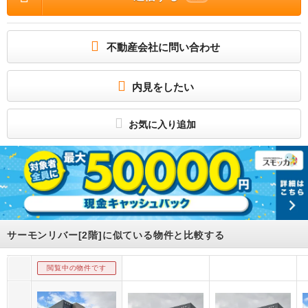
社利用必 契約時保証委託料：２５，０００円／月額保証委託料：賃料総額の２．
５％ / 駐車場 : 有（敷地内) 敷地内3300円
お部屋さがしはいい部屋ネットの大東建託で！
ネット無料のペット可都市ガス物件！宅配ボックス・エアコン2台・消雪・照明・物
不動産会社に問い合わせ
置備え付け！追い焚き給湯と浴室乾燥機が備わったバスルームや、ウォークインク
ローゼット、対面型のシステムキッチンが魅力です！
所属団体
内見をしたい
（公財）日本賃貸住宅管理協会会員
（公社）首都圏不動産公正取引協議会加盟
お気に入り追加
サーモンリバー[2階]に似ている物件と比較する
閲覧中の物件です