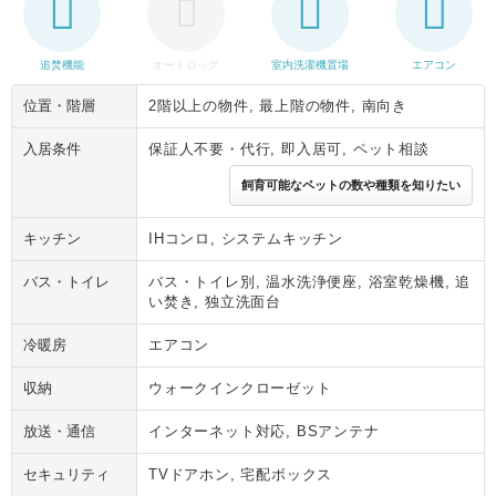
追焚機能
オートロック
室内洗濯機置場
エアコン
位置・階層
2階以上の物件, 最上階の物件, 南向き
入居条件
保証人不要・代行, 即入居可, ペット相談
飼育可能なペットの数や種類を知りたい
キッチン
IHコンロ, システムキッチン
バス・トイレ
バス・トイレ別, 温水洗浄便座, 浴室乾燥機, 追
い焚き, 独立洗面台
冷暖房
エアコン
収納
ウォークインクローゼット
放送・通信
インターネット対応, BSアンテナ
セキュリティ
TVドアホン, 宅配ボックス