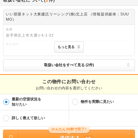
取扱い会社について(
2
件)
いい部屋ネット大東建託リーシング(株)北上店 （情報提供媒体：SUU
MO）
住所
岩手県北上市大通り4-1-32
電話番号
もっと見る
0197-65-3685
免許番号
国土交通大臣(2)第9120号
取扱い会社をすべて見る (2件)
取引態様
仲介
この物件にお問い合わせ
お問い合わせの内容を選択してください
物件管理番号
100509380410
最新の空室状況を
※お問い合わせの際には、担当者へ物件管理番号をお伝えください。
物件を実際に見たい
知りたい
物件に関する情報
物件の所在地 : 岩手県盛岡市月が丘３ / 交通の利便 : いわて銀河鉄道線/青山駅 歩2
詳しく教えて欲しい
6分、いわて銀河鉄道線/厨川駅 歩38分 / 面積 : 72.87m² / 築年月 : 新築(2026年0
6月) / 賃料 : 13.0万円 / 管理費又は共益費等 : 4,500円 / 礼金等 : 無料 / 敷金 : 無
料、保証金等 : －、 償却、敷引 : － / 住宅総合保険等の損害保険料 : 要 / その他 :
かんたん30秒で完了!
※更新事務手数料：16 500円 ※線は宅内配線のみ(その他加入工事費は入居者負担)
固定、FAXをご利用の方は必ず契約前にご確認下さい。 合計1.65万円（内訳：安心