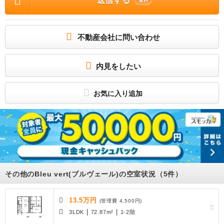
送信する
無料
入居サポート 契約時1.65万円） 安心入居サポート 更新時 16500円（） ペッ
ト相談 オリコフォレントインシュア利用必 初回保証料:月額費用総額の100％ (※最
低保証料:40 000円) 支払手数料:月額費用総額の1％ / 駐車場 : 付無料/駐2台可
お部屋さがしはいい部屋ネットの大東建託で！
不動産会社に問い合わせ
知らない人が来た時でも玄関を開ける必要がなくなるモニター付きインターホンが
付いております。荷物を注文する時に時間を気にしなくてよくなる宅配ボックスを
共用部に備え付けております。
所属団体
内見をしたい
（公財）日本賃貸住宅管理協会会員
（公社）首都圏不動産公正取引協議会加盟
お気に入り追加
その他のBleu vert(ブルヴェール)の空室状況（5件）
13.5万円
(管理費 4,500円)
|
|
3LDK
72.87m²
1-2階