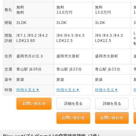
無料
無料
無料
敷礼
無料
13.0万円
13.0万円
間取
3LDK
3LDK
3LDK
間取
洋7.1 洋5.2 洋4.2
洋6 洋4.5 洋4.5
洋6 洋4.5 洋4.5
詳細
LDK13.80
LDK12.5
LDK12.5
住所
盛岡市月が丘３
盛岡市大新町
盛岡市大新町
交通
青山駅 歩26分
青山駅 歩22分
青山駅 歩22分
築年
新築
新築
新築
特徴
特徴を見る▼
特徴を見る▼
特徴を見る▼
お問い合わせ
詳細を見る
詳細を見る
お問い合わせ
お問い合わせ
Bleu vert(ブルヴェール)の空室状況詳細（7件）