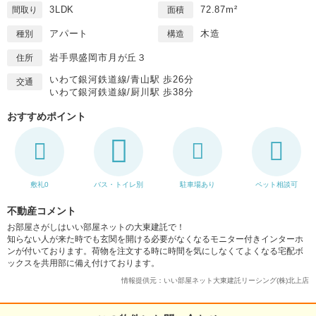
3LDK
72.87m²
間取り
面積
アパート
木造
種別
構造
岩手県盛岡市月が丘３
住所
いわて銀河鉄道線/青山駅 歩26分
交通
いわて銀河鉄道線/厨川駅 歩38分
おすすめポイント
敷礼0
バス・トイレ別
駐車場あり
ペット相談可
不動産コメント
お部屋さがしはいい部屋ネットの大東建託で！
知らない人が来た時でも玄関を開ける必要がなくなるモニター付きインターホ
ンが付いております。荷物を注文する時に時間を気にしなくてよくなる宅配ボ
ックスを共用部に備え付けております。
情報提供元：いい部屋ネット大東建託リーシング(株)北上店