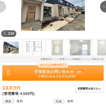
1/18
画像提供元：いい部屋ネット大東建託リーシング(株)北上店
かんたん30秒で完了!
空室状況お問い合わせ
無料
2項目のみを入力すればOK!
13.0
万円
初期費用を知りたい
(管理費等:4,500円)
無料
無料
敷金
礼金