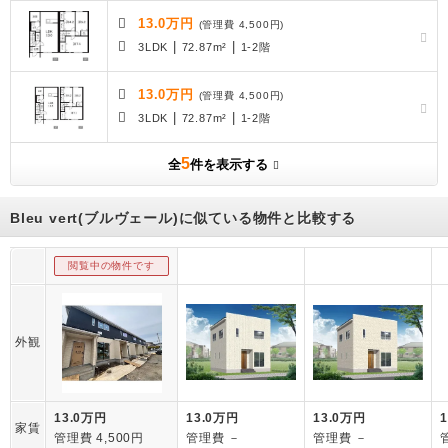
13.0万円
(管理費 4,500円)
|
|
3LDK
72.87m²
1-2階
13.0万円
(管理費 4,500円)
|
|
3LDK
72.87m²
1-2階
5
全
件を表示する
Bleu vert(ブルヴェール)に似ている物件と比較する
閲覧中の物件です
外観
13.0万円
13.0万円
13.0万円
家賃
管理費 4,500円
管理費 －
管理費 －