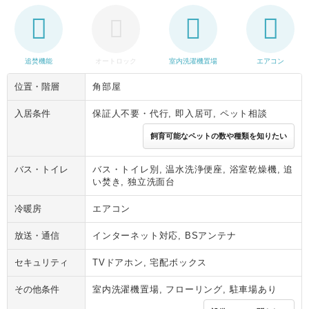
追焚機能
オートロック
室内洗濯機置場
エアコン
位置・階層
角部屋
入居条件
保証人不要・代行, 即入居可, ペット相談
飼育可能なペットの数や種類を知りたい
バス・トイレ
バス・トイレ別, 温水洗浄便座, 浴室乾燥機, 追
い焚き, 独立洗面台
冷暖房
エアコン
放送・通信
インターネット対応, BSアンテナ
セキュリティ
TVドアホン, 宅配ボックス
その他条件
室内洗濯機置場, フローリング, 駐車場あり