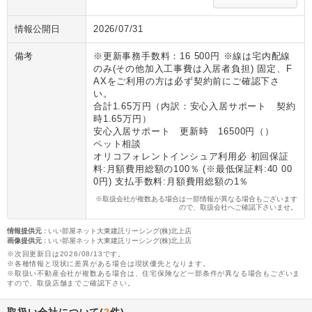
情報公開日
2026/07/31
備考
※更新事務手数料：16 500円 ※線は宅内配線
のみ(その他加入工事費は入居者負担) 固定、F
AXをご利用の方は必ず契約前にご確認下さ
い。
合計1.65万円（内訳：安心入居サポート 契約
時1.65万円）
安心入居サポート 更新時 16500円（）
ペット相談
オリコフォレントインシュア利用必 初回保証
料:月額費用総額の100％ (※最低保証料:40 00
0円) 支払手数料:月額費用総額の1％
※取扱会社が複数ある場合は一部情報が異なる場合もございます
ので、取扱会社へご確認下さいませ。
情報提供元
:
いい部屋ネット大東建託リーシング(株)北上店
画像提供元
:
いい部屋ネット大東建託リーシング(株)北上店
※次回更新日は2026/08/13です。
※各種情報と現状に差異がある場合は現状優先となります。
※取扱い不動産会社が複数ある場合は、住宅保険など一部条件が異なる場合もございま
すので、取扱店舗までご確認下さい。