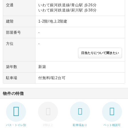
交通
いわて銀河鉄道線/青山駅 歩26分
いわて銀河鉄道線/厨川駅 歩38分
建階
1-2階/地上2階建
部屋番号
-
方位
-
日当たりについて聞きたい
築年数
新築
駐車場
付無料/駐2台可
物件の特徴
バス・トイレ別
2階以上
駐車場あり
ペット相談可