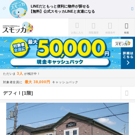
LINEだともっと便利に物件が探せる
【無料】公式スモッカLINEと友達になる
お気に入り
閲覧履歴
検索条件
検索
3人
ただいま
が検討中！
最大 38,000円
対象者全員に
キャッシュバック
デフィⅠ[1階]