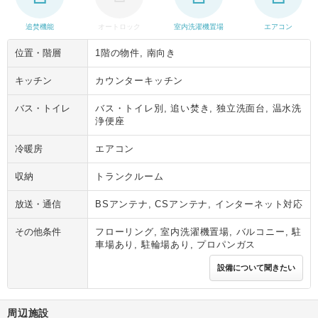
追焚機能
オートロック
室内洗濯機置場
エアコン
位置・階層
1階の物件, 南向き
キッチン
カウンターキッチン
バス・トイレ
バス・トイレ別, 追い焚き, 独立洗面台, 温水洗
浄便座
冷暖房
エアコン
収納
トランクルーム
放送・通信
BSアンテナ, CSアンテナ, インターネット対応
その他条件
フローリング, 室内洗濯機置場, バルコニー, 駐
車場あり, 駐輪場あり, プロパンガス
設備について聞きたい
周辺施設