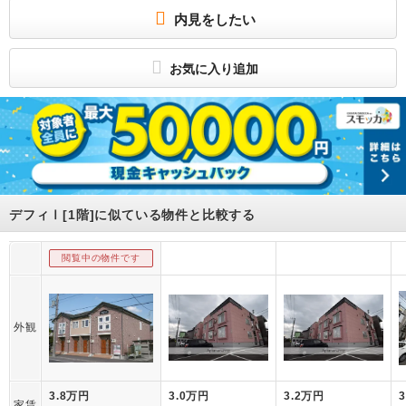
キッチンは対面式キッチンです★
内見をしたい
所属団体
(公社)北海道宅地建物取引業協会
(一社) 北海道不動産公正取引協議会加盟
お気に入り追加
－
デフィⅠ[1階]に似ている物件と比較する
閲覧中の物件です
外観
3.8万円
3.0万円
3.2万円
家賃