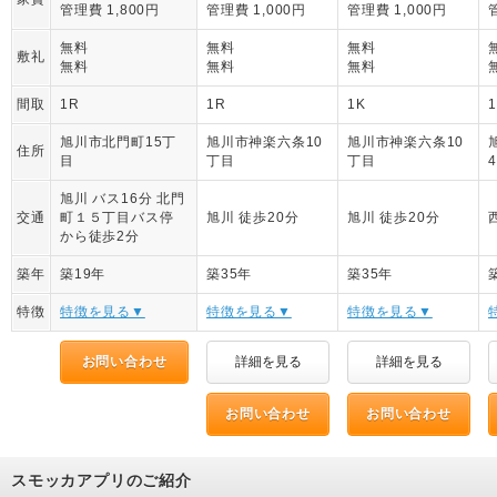
管理費 1,800円
管理費 1,000円
管理費 1,000円
無料
無料
無料
敷礼
無料
無料
無料
間取
1R
1R
1K
旭川市北門町15丁
旭川市神楽六条10
旭川市神楽六条10
住所
目
丁目
丁目
旭川 バス16分 北門
交通
町１５丁目バス停
旭川 徒歩20分
旭川 徒歩20分
から徒歩2分
築年
築19年
築35年
築35年
特徴
特徴を見る▼
特徴を見る▼
特徴を見る▼
お問い合わせ
詳細を見る
詳細を見る
お問い合わせ
お問い合わせ
スモッカアプリのご紹介