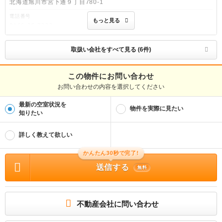
北海道旭川市宮下通９丁目780-1
電話番号
もっと見る
0166-25-7222
免許番号
北海道知事上川(11)第660号
取扱い会社をすべて見る (6件)
取引態様
仲介
この物件にお問い合わせ
お問い合わせの内容を選択してください
物件管理番号
75618227
最新の空室状況を
※お問い合わせの際には、担当者へ物件管理番号をお伝えください。
物件を実際に見たい
知りたい
連絡先
0037-6008-5803
詳しく教えて欲しい
物件に関する情報
物件の所在地 : 北海道旭川市北門町15丁目 / 交通の利便 : 函館本線/旭川 バス16分
かんたん30秒で完了!
北門町１５丁目バス停から徒歩2分 / 面積 : 33.73m² / 築年月 : 2007年08月 / 賃料
送信する
: 3.8万円 / 管理費又は共益費等 : 1,800円 / 礼金等 : 無料 / 敷金 : 無料、保証金等
無料
: －、 償却、敷引 : － / 住宅総合保険等の損害保険料 : － / その他 : 更新事務手数
料 ２２，０００円がかかります。契約時にクリーニング費５０，０００円、鍵セ
ット費３，３００円（税込）が必要となります。貸主インボイス登録あり 保証会
社利用必須 ハウスリーブ株式会社 契約時保証委託料：２．２万／月額保証委託
料：賃料総額の２．２％又は５．５％ ※ペット可は２．５万／２．５％ ｒｕｕ
不動産会社に問い合わせ
ｍサポート １９８０円／クリーニング費 ５００００円 ［退去時費用（故意・過
失等別途実費）：退去費用実費精算］ / 駐車場 : 空有 2,200円