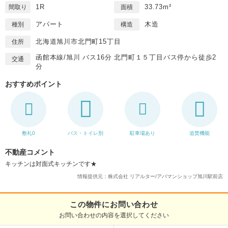
1R
33.73m²
間取り
面積
アパート
木造
種別
構造
北海道旭川市北門町15丁目
住所
函館本線/旭川 バス16分 北門町１５丁目バス停から徒歩2
交通
分
おすすめポイント
敷礼0
バス・トイレ別
駐車場あり
追焚機能
不動産コメント
キッチンは対面式キッチンです★
情報提供元：株式会社 リアルター/アパマンショップ旭川駅前店
この物件にお問い合わせ
お問い合わせの内容を選択してください