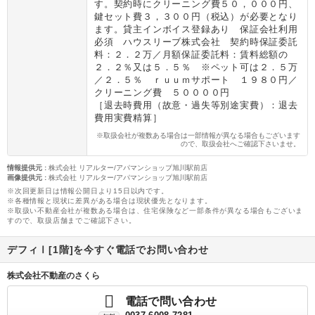
す。契約時にクリーニング費５０，０００円、
鍵セット費３，３００円（税込）が必要となり
ます。貸主インボイス登録あり 保証会社利用
必須 ハウスリーブ株式会社 契約時保証委託
料：２．２万／月額保証委託料：賃料総額の
２．２％又は５．５％ ※ペット可は２．５万
／２．５％ ｒｕｕｍサポート １９８０円／
クリーニング費 ５００００円
［退去時費用（故意・過失等別途実費）：退去
費用実費精算］
※取扱会社が複数ある場合は一部情報が異なる場合もございます
ので、取扱会社へご確認下さいませ。
情報提供元
:
株式会社 リアルター/アパマンショップ旭川駅前店
画像提供元
:
株式会社 リアルター/アパマンショップ旭川駅前店
※次回更新日は情報公開日より15日以内です。
※各種情報と現状に差異がある場合は現状優先となります。
※取扱い不動産会社が複数ある場合は、住宅保険など一部条件が異なる場合もございま
すので、取扱店舗までご確認下さい。
デフィⅠ[1階]を今すぐ電話でお問い合わせ
株式会社不動産のさくら
電話で問い合わせ