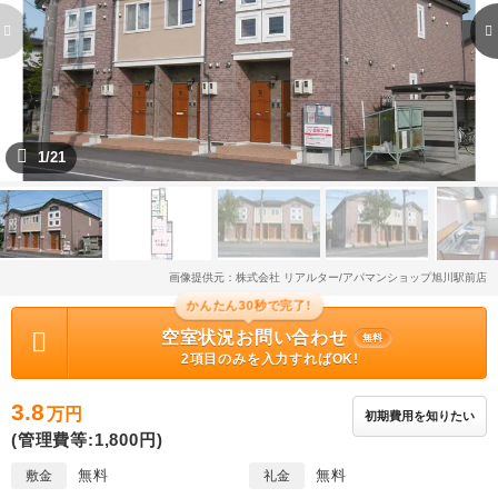
1/21
画像提供元：株式会社 リアルター/アパマンショップ旭川駅前店
かんたん30秒で完了!
空室状況お問い合わせ
無料
2項目のみを入力すればOK!
3.8
万円
初期費用を知りたい
(管理費等:1,800円)
無料
無料
敷金
礼金