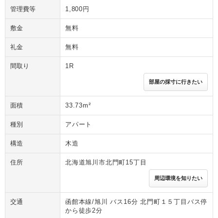
管理費等
1,800円
敷金
無料
礼金
無料
間取り
1R
部屋の採寸に行きたい
面積
33.73m²
種別
アパート
構造
木造
住所
北海道旭川市北門町15丁目
周辺環境を知りたい
交通
函館本線/旭川 バス16分 北門町１５丁目バス停
から徒歩2分