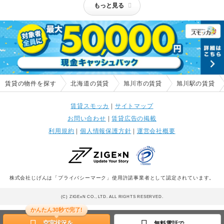
もっと見る
賃貸の物件を探す
北海道の賃貸
旭川市の賃貸
旭川駅の賃貸
賃貸スモッカ
|
サイトマップ
お問い合わせ
|
賃貸広告の掲載
利用規約
|
個人情報保護方針
|
運営会社概要
株式会社じげんは「プライバシーマーク」使用許諾事業者として認定されています。
(C) ZIGExN CO., LTD. ALL RIGHTS RESERVED.
かんたん30秒で完了!
空室状況を
無料電話で