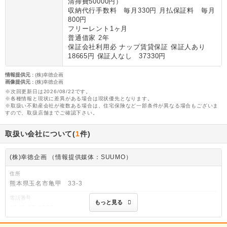
清掃費50000円）
収納代行手数料 毎月330円 月払保証料 毎月
800円
フリーレント1ヶ月
普通借家 2年
保証会社利用必 ナップ賃貸保証 保証人あり
18665円 保証人なし 37330円
情報提供元
:
(株)幸徳企画
画像提供元
:
(株)幸徳企画
※次回更新日は2026/08/22です。
※各種情報と現状に差異がある場合は現状優先となります。
※取扱い不動産会社が複数ある場合は、住宅保険など一部条件が異なる場合もございま
すので、取扱店舗までご確認下さい。
取扱い会社について(
1
件)
(株)幸徳企画 （情報提供媒体：SUUMO）
住所
熊本県玉名市亀甲 33-3
電話番号
もっと見る
0968-82-8823
免許番号