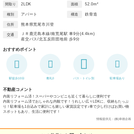
2LDK
52.0m²
間取り
面積
アパート
鉄骨造
種別
構造
熊本県荒尾市川登
住所
ＪＲ鹿児島本線/南荒尾駅 車9分(4.4km)
交通
産交バス/北五反田団地前 歩9分
おすすめポイント
駅徒歩10分
敷礼0
バス・トイレ別
駐車場あり
不動産コメント
内装リフォーム済！スーパーやコンビニも近くて暮らしに便利です
内装リフォーム済でおしゃれな内観です！うれしい広々LDKに、収納もたっぷ
り！駐車場も1台込みで家計にも嬉しい家賃設定です♪車で少し行けばお買い物
スポットもあり、生活に便利です！
情報提供元：(株)幸徳企画