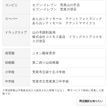
コンビニ
セブン‐イレブン 荒尾山の手店
セブン‐イレブン 荒尾川登店
スーパー
あらおシティモール テナントフォトマジック
あらおシティモール テナントママイクコ
ドラッグストア
山の手調剤薬局
株式会社コスモス薬品 ドラッグストアコスモ
ス川登店
保育園
シオン園保育所
幼稚園
第二四ツ山幼稚園
小学校
荒尾市立緑ケ丘小学校
中学校
荒尾市立荒尾第三中学校
※周辺情報は不動産会社から提供された情報ではなく、弊サービスで独自に収集した情
報です。
周辺施設を知りたい