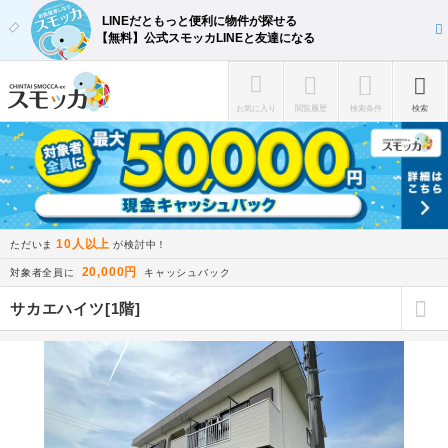
LINEだともっと便利に物件が探せる
【無料】公式スモッカLINEと友達になる
お気に入り
閲覧履歴
検索条件
検索
10人以上
ただいま
が検討中！
20,000円
対象者全員に
キャッシュバック
サカエハイツ[1階]