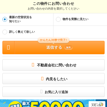
熊本県知事(1)第5661号
この物件にお問い合わせ
お問い合わせの内容を選択してください
取引態様
仲介
最新の空室状況を
物件を実際に見たい
物件管理番号
知りたい
100386796157
※お問い合わせの際には、担当者へ物件管理番号をお伝えください。
詳しく教えて欲しい
物件に関する情報
かんたん30秒で完了!
物件の所在地 : 熊本県荒尾市川登 / 交通の利便 : ＪＲ鹿児島本線/南荒尾駅 車9分(4.
4km)、産交バス/北五反田団地前 歩9分 / 面積 : 52.0m² / 築年月 : 1989年03月 /
送信する
賃料 : 3.4万円 / 管理費又は共益費等 : 3,000円 / 礼金等 : 無料 / 敷金 : 無料、保証
無料
金等 : －、 償却、敷引 : － / 住宅総合保険等の損害保険料 : 1.1万円1年 / その他 :
合計6.32万円（内訳：鍵交換費13200円 退去時清掃費50000円） 収納代行手数
料 毎月330円 月払保証料 毎月800円 フリーレント1ヶ月 普通借家 2年 保証会社
利用必 ナップ賃貸保証 保証人あり 18665円 保証人なし 37330円 / 駐車場 : 付
無料
不動産会社に問い合わせ
内装リフォーム済！スーパーやコンビニも近くて暮らしに便利です
内装リフォーム済でおしゃれな内観です！うれしい広々LDKに、収納もたっぷり！
駐車場も1台込みで家計にも嬉しい家賃設定です♪車で少し行けばお買い物スポット
内見をしたい
もあり、生活に便利です！
所属団体
（公社）全日本不動産協会熊本県本部会員
お気に入り追加
（一社）九州不動産公正取引協議会加盟