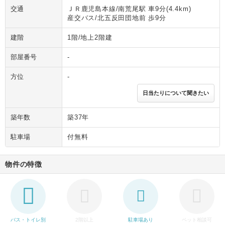
交通
ＪＲ鹿児島本線/南荒尾駅 車9分(4.4km)
産交バス/北五反田団地前 歩9分
建階
1階/地上2階建
部屋番号
-
方位
-
日当たりについて聞きたい
築年数
築37年
駐車場
付無料
物件の特徴
バス・トイレ別
2階以上
駐車場あり
ペット相談可