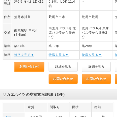
洋6.5 洋4.8 LDK12
5.8帖、LDK 11.4
－
洋
詳細
帖
住所
荒尾市川登
荒尾市牛水
荒尾市荒尾
南荒尾 バス1分 北
荒尾 バス6分 貝塚
南荒尾駅 車9分
交通
原バス停から徒歩
バス停から徒歩2
(4.4km)
5分
分
築年
築37年
築17年
築25年
特徴
特徴を見る▼
特徴を見る▼
特徴を見る▼
お問い合わせ
詳細を見る
詳細を見る
お問い合わせ
お問い合わせ
サカエハイツの空室状況詳細（3件）
家賃
間取り
面積
建階
3.4万円
2LDK
52.0m²
1階