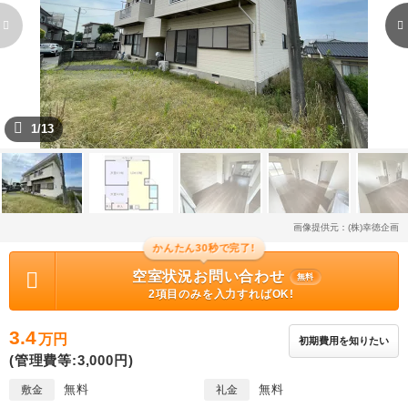
1/13
画像提供元：(株)幸徳企画
かんたん30秒で完了!
空室状況お問い合わせ
無料
2項目のみを入力すればOK!
3.4
万円
初期費用を知りたい
(管理費等:3,000円)
無料
無料
敷金
礼金