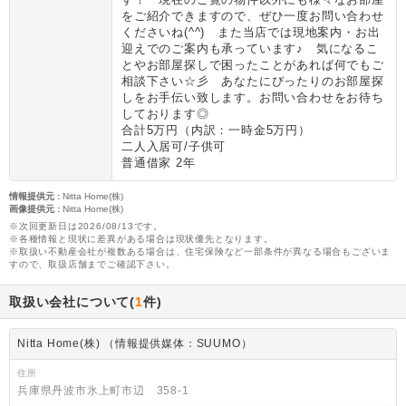
をご紹介できますので、ぜひ一度お問い合わせ
くださいね(^^) また当店では現地案内・お出
迎えでのご案内も承っています♪ 気になるこ
とやお部屋探しで困ったことがあれば何でもご
相談下さい☆彡 あなたにぴったりのお部屋探
しをお手伝い致します。お問い合わせをお待ち
しております◎
合計5万円（内訳：一時金5万円）
二人入居可/子供可
普通借家 2年
情報提供元
:
Nitta Home(株)
画像提供元
:
Nitta Home(株)
※次回更新日は2026/08/13です。
※各種情報と現状に差異がある場合は現状優先となります。
※取扱い不動産会社が複数ある場合は、住宅保険など一部条件が異なる場合もございま
すので、取扱店舗までご確認下さい。
取扱い会社について(
1
件)
Nitta Home(株) （情報提供媒体：SUUMO）
住所
兵庫県丹波市氷上町市辺 358-1