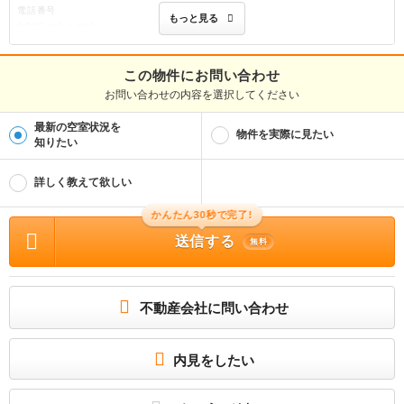
電話番号
もっと見る
0795-80-1400
免許番号
兵庫県知事(2)第750184号
この物件にお問い合わせ
お問い合わせの内容を選択してください
取引態様
仲介
最新の空室状況を
物件を実際に見たい
物件管理番号
知りたい
100505076470
※お問い合わせの際には、担当者へ物件管理番号をお伝えください。
詳しく教えて欲しい
物件に関する情報
かんたん30秒で完了!
物件の所在地 : 兵庫県丹波市山南町野坂 / 交通の利便 : ＪＲ加古川線/船町口駅 歩3
6分、ＪＲ加古川線/久下村駅 歩43分、ＪＲ加古川線/本黒田駅 歩54分 / 面積 : 43.7
送信する
5m² / 築年月 : 2006年02月 / 賃料 : 5.2万円 / 管理費又は共益費等 : 4,000円 / 礼
無料
金等 : 無料 / 敷金 : 2.0万円、保証金等 : －、 償却、敷引 : － / 住宅総合保険等の
損害保険料 : 要 / その他 : この度は当店の物件をご覧いただき誠にありがとうござ
います♪ Ｎｉｔｔａ Ｈｏｍｅです！ 現在のご覧の物件以外にも様々なお部屋を
ご紹介できますので、ぜひ一度お問い合わせくださいね(^^) また当店では現地案
内・お出迎えでのご案内も承っています♪ 気になることやお部屋探しで困ったこと
不動産会社に問い合わせ
があれば何でもご相談下さい☆彡 あなたにぴったりのお部屋探しをお手伝い致し
ます。お問い合わせをお待ちしております◎ 合計5万円（内訳：一時金5万円） 二人
入居可/子供可 普通借家 2年 / 駐車場 : 有（敷地内) 敷地内2200円
内見をしたい
追焚や独立洗髪洗面台など水回りの設備が充実◇住み良い環境＊
◆ニッタホームです◆人気のシャーメゾン施工物件◎当店は『シャーメゾンショッ
プ』なのでスムーズな対応が可能★初期費用のお支払いはクレジット決済（分割払
いも対応）ＯＫ◎公式LINEは営業時間外でもOK◎