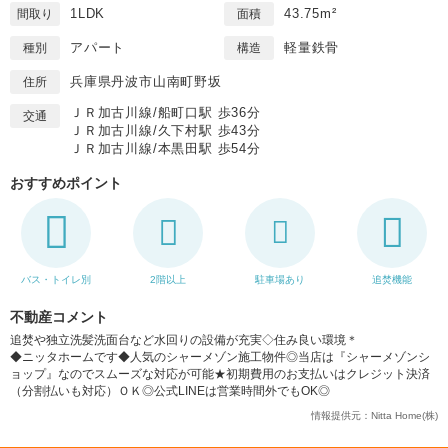
1LDK
43.75m²
間取り
面積
アパート
軽量鉄骨
種別
構造
兵庫県丹波市山南町野坂
住所
ＪＲ加古川線/船町口駅 歩36分
交通
ＪＲ加古川線/久下村駅 歩43分
ＪＲ加古川線/本黒田駅 歩54分
おすすめポイント
バス・トイレ別
2階以上
駐車場あり
追焚機能
不動産コメント
追焚や独立洗髪洗面台など水回りの設備が充実◇住み良い環境＊
◆ニッタホームです◆人気のシャーメゾン施工物件◎当店は『シャーメゾンシ
ョップ』なのでスムーズな対応が可能★初期費用のお支払いはクレジット決済
（分割払いも対応）ＯＫ◎公式LINEは営業時間外でもOK◎
情報提供元：Nitta Home(株)