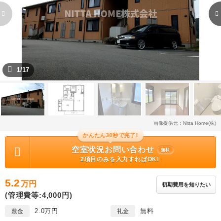
1/17
画像提供元：Nitta Home(株)
かんたん30秒で完了!
空室状況お問い合わせ
無料
2項目のみを入力すればOK!
5.2
万円
初期費用を知りたい
(管理費等:4,000円)
2.0万円
無料
敷金
礼金