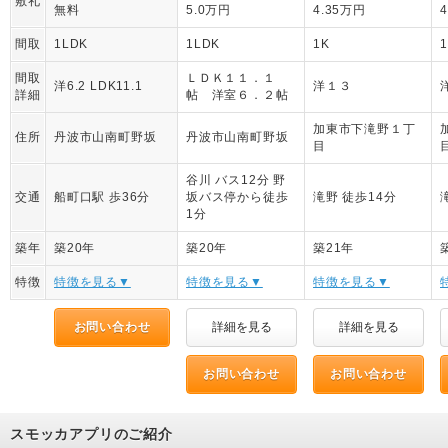
敷礼
無料
5.0万円
4.35万円
間取
1LDK
1LDK
1K
間取
ＬＤＫ１１．１
洋6.2 LDK11.1
洋１３
詳細
帖 洋室６．２帖
加東市下滝野１丁
住所
丹波市山南町野坂
丹波市山南町野坂
目
谷川 バス12分 野
交通
船町口駅 歩36分
坂バス停から徒歩
滝野 徒歩14分
1分
築年
築20年
築20年
築21年
特徴
特徴を見る▼
特徴を見る▼
特徴を見る▼
お問い合わせ
詳細を見る
詳細を見る
お問い合わせ
お問い合わせ
スモッカアプリのご紹介