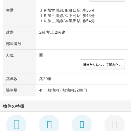
交通
ＪＲ加古川線/船町口駅 歩36分
ＪＲ加古川線/久下村駅 歩43分
ＪＲ加古川線/本黒田駅 歩54分
建階
2階/地上2階建
部屋番号
-
方位
西
日当たりについて聞きたい
築年数
築20年
駐車場
有（敷地内) 敷地内2200円
物件の特徴