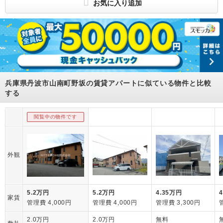
お気に入り追加
所属団体
（一社）兵庫県宅地建物取引業協会会員
（公社）近畿地区不動産公正取引協議会加盟
兵庫県丹波市山南町野坂の賃貸アパートに似ている物件と比較
する
閲覧中の物件です
外観
5.2万円
5.2万円
4.35万円
家賃
管理費 4,000円
管理費 4,000円
管理費 3,300円
2.0万円
2.0万円
無料