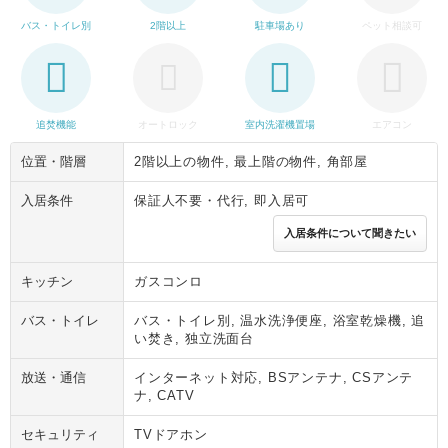
バス・トイレ別
2階以上
駐車場あり
ペット相談可
追焚機能
オートロック
室内洗濯機置場
エアコン
位置・階層
2階以上の物件, 最上階の物件, 角部屋
入居条件
保証人不要・代行, 即入居可
入居条件について聞きたい
キッチン
ガスコンロ
バス・トイレ
バス・トイレ別, 温水洗浄便座, 浴室乾燥機, 追
い焚き, 独立洗面台
放送・通信
インターネット対応, BSアンテナ, CSアンテ
ナ, CATV
セキュリティ
TVドアホン