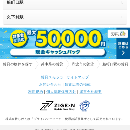
船町口駅
久下村駅
賃貸の物件を探す
兵庫県の賃貸
丹波市の賃貸
船町口駅の賃貸
賃貸スモッカ
|
サイトマップ
お問い合わせ
|
賃貸広告の掲載
利用規約
|
個人情報保護方針
|
運営会社概要
株式会社じげんは「プライバシーマーク」使用許諾事業者として認定されています。
(C) ZIGExN CO., LTD. ALL RIGHTS RESERVED.