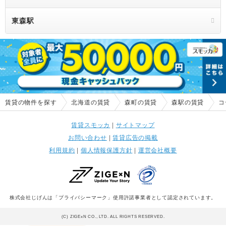
東森駅
賃貸の物件を探す
北海道の賃貸
森町の賃貸
森駅の賃貸
コ
賃貸スモッカ
|
サイトマップ
お問い合わせ
|
賃貸広告の掲載
利用規約
|
個人情報保護方針
|
運営会社概要
株式会社じげんは「プライバシーマーク」使用許諾事業者として認定されています。
(C) ZIGExN CO., LTD. ALL RIGHTS RESERVED.