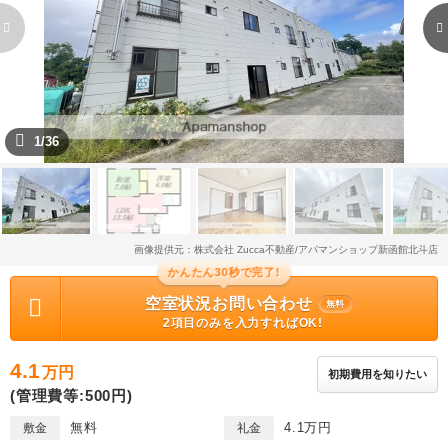
1/36
画像提供元：株式会社 Zucca不動産/アパマンショップ新函館北斗店
かんたん30秒で完了!
空室状況お問い合わせ
無料
2項目のみを入力すればOK!
4.1
万円
初期費用を知りたい
(管理費等:500円)
無料
4.1万円
敷金
礼金