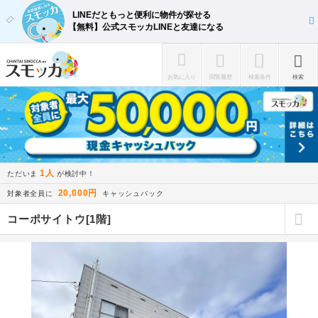
LINEだともっと便利に物件が探せる
【無料】公式スモッカLINEと友達になる
お気に入り
閲覧履歴
検索条件
検索
1人
ただいま
が検討中！
20,000円
対象者全員に
キャッシュバック
コーポサイトウ[1階]