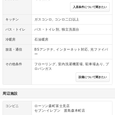
入居条件について聞きたい
キッチン
ガスコンロ, コンロ二口以上
バス・トイレ
バス・トイレ別, 独立洗面台
冷暖房
石油暖房
放送・通信
BSアンテナ, インターネット対応, 光ファイバ
ー
その他条件
フローリング, 室内洗濯機置場, 駐車場あり, プ
ロパンガス
設備について聞きたい
周辺施設
コンビニ
ローソン森町富士見店
セブン‐イレブン 渡島森本町店