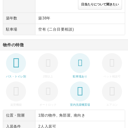
日当たりについて聞きたい
築年数
築38年
駐車場
空有 (二台目要相談)
物件の特徴
バス・トイレ別
2階以上
駐車場あり
ペット相談可
追焚機能
オートロック
室内洗濯機置場
エアコン
位置・階層
1階の物件, 角部屋, 南向き
入居条件
2人入居可