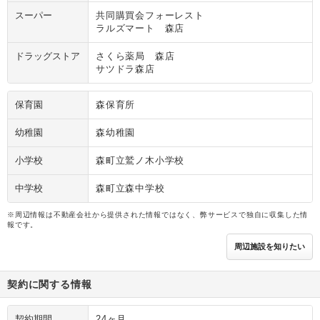
スーパー
共同購買会フォーレスト
ラルズマート 森店
ドラッグストア
さくら薬局 森店
サツドラ森店
保育園
森保育所
幼稚園
森幼稚園
小学校
森町立鷲ノ木小学校
中学校
森町立森中学校
※周辺情報は不動産会社から提供された情報ではなく、弊サービスで独自に収集した情
報です。
周辺施設を知りたい
契約に関する情報
契約期間
24ヶ月