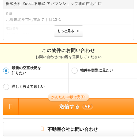
株式会社 Zucca不動産 アパマンショップ新函館北斗店
住所
北海道北斗市七重浜７丁目13-1
電話番号
もっと見る
0138-48-0145
免許番号
北海道知事渡島(2)第1212号
この物件にお問い合わせ
お問い合わせの内容を選択してください
取引態様
仲介
最新の空室状況を
物件を実際に見たい
物件管理番号
知りたい
88148627
※お問い合わせの際には、担当者へ物件管理番号をお伝えください。
詳しく教えて欲しい
連絡先
0037-6008-6886
かんたん30秒で完了!
送信する
物件に関する情報
無料
物件の所在地 : 北海道茅部郡森町字鳥崎町 / 交通の利便 : 函館本線/森 徒歩17分 /
面積 : 45.38m² / 築年月 : 1988年04月 / 賃料 : 4.1万円 / 管理費又は共益費等 : 5
00円 / 礼金等 : 1ヶ月 / 敷金 : 無料、保証金等 : －、 償却、敷引 : － / 住宅総合保
険等の損害保険料 : － / その他 : 保証会社利用必須 ライフあんしん保証 初回：
不動産会社に問い合わせ
賃料総額の５０％ 月額：８００円（税別） 更新料：１万円／年 アクト安心２
４ １６５００円／ハウスクリーニング ２７５００円 / 駐車場 : 空有 (二台目要相