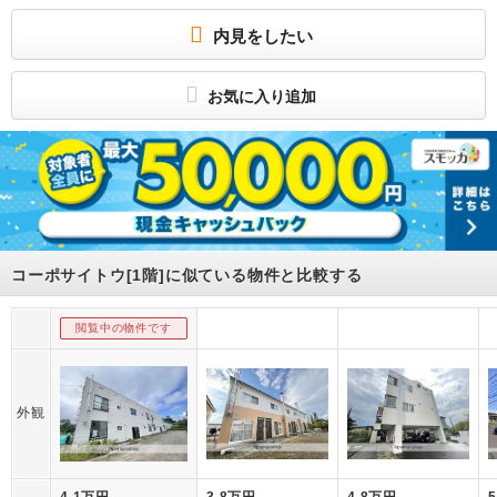
談)
★詳細はアパマンショップ0138‐48‐0145まで★
内見をしたい
所属団体
(公社)北海道宅地建物取引業協会
お気に入り追加
(一社) 北海道不動産公正取引協議会加盟
－
コーポサイトウ[1階]に似ている物件と比較する
閲覧中の物件です
外観
4.1万円
3.8万円
4.8万円