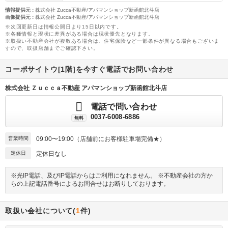
情報提供元
:
株式会社 Zucca不動産/アパマンショップ新函館北斗店
画像提供元
:
株式会社 Zucca不動産/アパマンショップ新函館北斗店
※次回更新日は情報公開日より15日以内です。
※各種情報と現状に差異がある場合は現状優先となります。
※取扱い不動産会社が複数ある場合は、住宅保険など一部条件が異なる場合もございま
すので、取扱店舗までご確認下さい。
コーポサイトウ[1階]を今すぐ電話でお問い合わせ
株式会社 Ｚｕｃｃａ不動産 アパマンショップ新函館北斗店
電話で問い合わせ
0037-6008-6886
無料
営業時間
09:00〜19:00（店舗前にお客様駐車場完備★）
定休日
定休日なし
※光IP電話、及びIP電話からはご利用になれません。 ※不動産会社の方か
らの上記電話番号によるお問合せはお断りしております。
取扱い会社について(
1
件)