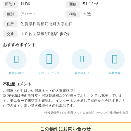
1LDK
51.12m²
間取り
面積
アパート
木造
種別
構造
佐賀県杵島郡江北町大字山口
住所
ＪＲ佐世保線/江北駅 歩7分
交通
おすすめポイント
駅徒歩10分
バス・トイレ別
駐車場あり
追焚機能
不動産コメント
お部屋さがしはいい部屋ネットの大東建託で！
室内設備は洗面所独立・浴室乾燥機などが揃っており、とても充実していま
す。モニターで来訪者を確認し、インターホンを通じて室内から会話すること
ができます。追い焚き機能付きのお風呂です。
情報提供元：いい部屋ネット大東建託リーシング(株)長崎中央店
この物件にお問い合わせ