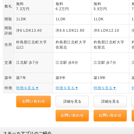
無料
無料
無料
敷礼
7.3万円
6.2万円
5.9万円
間取
1LDK
1LDK
1LDK
間取
洋6 LDK13.40
洋6.6 LDK11.90
洋6 LDK12.10
洋
詳細
杵島郡江北町大字
杵島郡江北町大字
杵島郡江北町大字
住所
山口
佐留志
佐留志
交通
江北駅 歩7分
江北駅 歩8分
江北駅 歩7分
築年
築7年
築9年
築19年
特徴
特徴を見る▼
特徴を見る▼
特徴を見る▼
お問い合わせ
詳細を見る
詳細を見る
お問い合わせ
お問い合わせ
スモッカアプリのご紹介