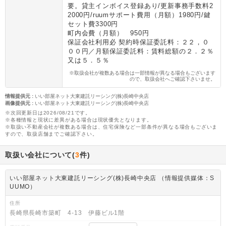
要。貸主インボイス登録あり/更新事務手数料2
2000円/ruumサポート費用（月額）1980円/鍵
セット費3300円
町内会費（月額） 950円
保証会社利用必 契約時保証委託料：２２，０
００円／月額保証委託料：賃料総額の２．２％
又は５．５％
※取扱会社が複数ある場合は一部情報が異なる場合もございます
ので、取扱会社へご確認下さいませ。
情報提供元
:
いい部屋ネット大東建託リーシング(株)長崎中央店
画像提供元
:
いい部屋ネット大東建託リーシング(株)長崎中央店
※次回更新日は2026/08/21です。
※各種情報と現状に差異がある場合は現状優先となります。
※取扱い不動産会社が複数ある場合は、住宅保険など一部条件が異なる場合もございま
すので、取扱店舗までご確認下さい。
取扱い会社について(
3
件)
いい部屋ネット大東建託リーシング(株)長崎中央店 （情報提供媒体：S
UUMO）
住所
長崎県長崎市築町 4-13 伊藤ビル1階