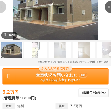
1/20
画像提供元：いい部屋ネット大東建託リーシング(株)長崎中央店
かんたん30秒で完了!
空室状況お問い合わせ
無料
2項目のみを入力すればOK!
5.2
万円
初期費用を知りたい
(管理費等:1,800円)
無料
7.3万円
敷金
礼金