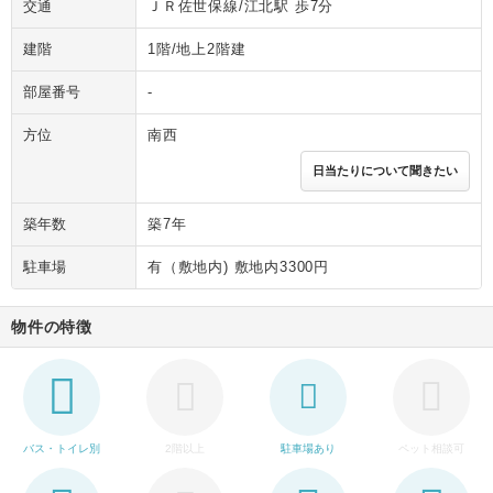
交通
ＪＲ佐世保線/江北駅 歩7分
建階
1階/地上2階建
部屋番号
-
方位
南西
日当たりについて聞きたい
築年数
築7年
駐車場
有（敷地内) 敷地内3300円
物件の特徴
バス・トイレ別
2階以上
駐車場あり
ペット相談可