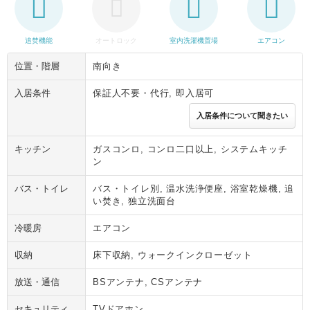
追焚機能
オートロック
室内洗濯機置場
エアコン
位置・階層
南向き
入居条件
保証人不要・代行, 即入居可
入居条件について聞きたい
キッチン
ガスコンロ, コンロ二口以上, システムキッチ
ン
バス・トイレ
バス・トイレ別, 温水洗浄便座, 浴室乾燥機, 追
い焚き, 独立洗面台
冷暖房
エアコン
収納
床下収納, ウォークインクローゼット
放送・通信
BSアンテナ, CSアンテナ
セキュリティ
TVドアホン