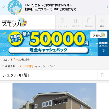
LINEだともっと便利に物件が探せる
【無料】公式スモッカLINEと友達になる
お気に入り
閲覧履歴
検索条件
検索
4人
ただいま
が検討中！
20,000円
対象者全員に
キャッシュバック
シュクル I[1階]