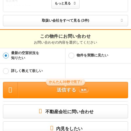
電話番号
もっと見る
095-820-1360
免許番号
国土交通大臣(2)第9120号
取扱い会社をすべて見る (3件)
取引態様
仲介
この物件にお問い合わせ
お問い合わせの内容を選択してください
物件管理番号
100512172887
最新の空室状況を
※お問い合わせの際には、担当者へ物件管理番号をお伝えください。
物件を実際に見たい
知りたい
物件に関する情報
物件の所在地 : 佐賀県杵島郡江北町大字山口 / 交通の利便 : ＪＲ佐世保線/江北駅 歩
詳しく教えて欲しい
7分 / 面積 : 51.12m² / 築年月 : 2019年03月 / 賃料 : 5.2万円 / 管理費又は共益費
等 : 1,800円 / 礼金等 : 7.3万円 / 敷金 : 無料、保証金等 : －、 償却、敷引 : － /
住宅総合保険等の損害保険料 : 要 / その他 : 退去時クリーニング費用￥60000が契
かんたん30秒で完了!
約時必要。貸主インボイス登録あり/更新事務手数料22000円/ruumサポート費用
（月額）1980円/鍵セット費3300円 町内会費（月額） 950円 保証会社利用必 契
送信する
無料
約時保証委託料：２２，０００円／月額保証委託料：賃料総額の２．２％又は５．
５％ / 駐車場 : 有（敷地内) 敷地内3300円
お部屋さがしはいい部屋ネットの大東建託で！
室内設備は洗面所独立・浴室乾燥機などが揃っており、とても充実しています。モ
不動産会社に問い合わせ
ニターで来訪者を確認し、インターホンを通じて室内から会話することができま
す。追い焚き機能付きのお風呂です。
所属団体
内見をしたい
（公財）日本賃貸住宅管理協会会員