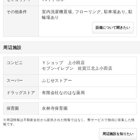
その他条件
室内洗濯機置場, フローリング, 駐車場あり, 駐
輪場あり
設備について聞きたい
周辺施設
コンビニ
Ｙショップ 上小田店
セブン‐イレブン 佐賀江北上小田店
スーパー
ふじせストアー
ドラッグストア
有限会社なのはな薬局
保育園
永林寺保育園
※周辺情報は不動産会社から提供された情報ではなく、弊サービスで独自に収集した情
報です。
周辺施設を知りたい