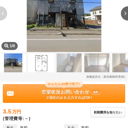
1/8
画像提供元：新井建物管理(有)
かんたん30秒で完了!
空室状況お問い合わせ
無料
2項目のみを入力すればOK!
3.5
万円
初期費用を知りたい
(管理費等:－)
無料
無料
敷金
礼金