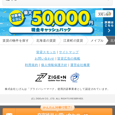
賃貸の物件を探す
北海道の賃貸
江差町の賃貸
メイプル
北
賃貸スモッカ
|
サイトマップ
お問い合わせ
|
賃貸広告の掲載
利用規約
|
個人情報保護方針
|
運営会社概要
株式会社じげんは「プライバシーマーク」使用許諾事業者として認定されています。
(C) ZIGExN CO., LTD. ALL RIGHTS RESERVED.
かんたん30秒で完了!