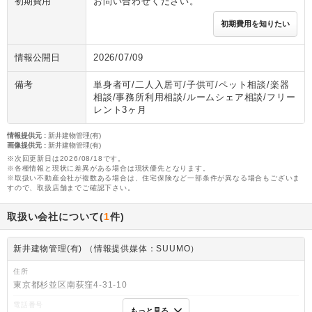
初期費用
お問い合わせください。
初期費用を知りたい
情報公開日
2026/07/09
備考
単身者可/二人入居可/子供可/ペット相談/楽器
相談/事務所利用相談/ルームシェア相談/フリー
レント3ヶ月
情報提供元
:
新井建物管理(有)
画像提供元
:
新井建物管理(有)
※次回更新日は2026/08/18です。
※各種情報と現状に差異がある場合は現状優先となります。
※取扱い不動産会社が複数ある場合は、住宅保険など一部条件が異なる場合もございま
すので、取扱店舗までご確認下さい。
取扱い会社について(
1
件)
新井建物管理(有) （情報提供媒体：SUUMO）
住所
東京都杉並区南荻窪4-31-10
電話番号
もっと見る