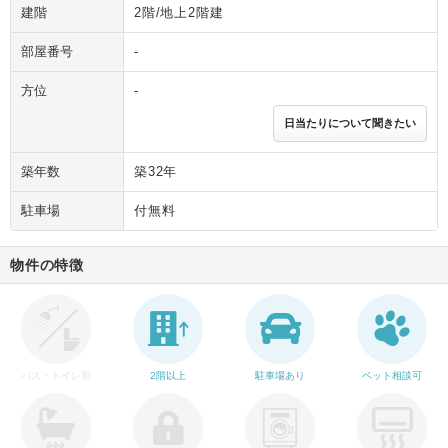
建階
2階/地上2階建
部屋番号
-
方位
-
日当たりについて聞きたい
築年数
築32年
駐車場
付無料
物件の特徴
バス・トイレ別
2階以上
駐車場あり
ペット相談可