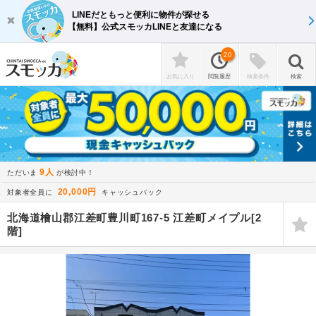
LINEだともっと便利に物件が探せる
【無料】公式スモッカLINEと友達になる
20
お気に入り
閲覧履歴
検索条件
検索
9人
ただいま
が検討中！
20,000円
対象者全員に
キャッシュバック
北海道檜山郡江差町豊川町167-5 江差町メイプル[2
階]