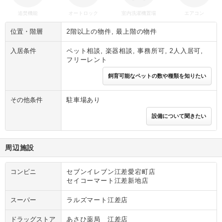
追焚機能
オートロック
室内洗濯機置場
エアコン
位置・階層
2階以上の物件, 最上階の物件
入居条件
ペット相談, 楽器相談, 事務所可, 2人入居可,
フリーレント
飼育可能なペットの数や種類を知りたい
その他条件
駐車場あり
設備について聞きたい
周辺施設
コンビニ
セブンイレブン江差愛宕町店
セイコーマート江差新地店
スーパー
ラルズマート江差店
ドラッグストア
あさひ薬局 江差店