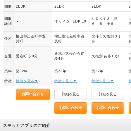
間取
2LDK
2LDK
2LDK
間取
ＬＤＫ１３ 洋
－
洋 6･4.5 LDK 10
詳細
６．５ 洋６
檜山郡江差町字豊
檜山郡江差町字茂
北斗市久根別３丁
住所
川町
尻町
目
新地バス停から徒
交通
愛宕町 歩9分
久根別 徒歩10分
歩4分
築年
築32年
築38年
築27年
特徴
特徴を見る▼
特徴を見る▼
特徴を見る▼
お問い合わせ
詳細を見る
詳細を見る
お問い合わせ
お問い合わせ
スモッカアプリのご紹介