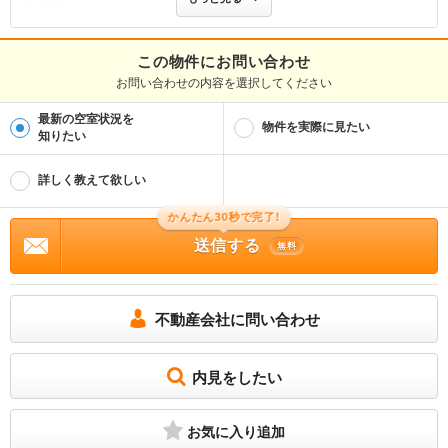
03-3334-6666
免許番号
東京都知事(3)第84146号
この物件にお問い合わせ
お問い合わせの内容を選択してください
取引態様
仲介
最新の空室状況を
物件を実際に見たい
物件管理番号
知りたい
100322589817
※お問い合わせの際には、担当者へ物件管理番号をお伝えください。
詳しく教えて欲しい
物件に関する情報
物件の所在地 : 北海道檜山郡江差町字豊川町 / 交通の利便 : 函館バス/愛宕町 歩9分
かんたん30秒で完了!
/ 面積 : 40.05m² / 築年月 : 1993年11月 / 賃料 : 3.5万円 / 管理費又は共益費等 :
送信する
－ / 礼金等 : 無料 / 敷金 : 無料、保証金等 : －、 償却、敷引 : － / 住宅総合保険等
無料
の損害保険料 : - / その他 : 単身者可/二人入居可/子供可/ペット相談/楽器相談/事務
所利用相談/ルームシェア相談/フリーレント3ヶ月 / 駐車場 : 付無料
礼金・敷金なし 駐車場無料
不動産会社に問い合わせ
所属団体
（公社）東京都宅地建物取引業協会会員
（公社）首都圏不動産公正取引協議会加盟
内見をしたい
お気に入り追加