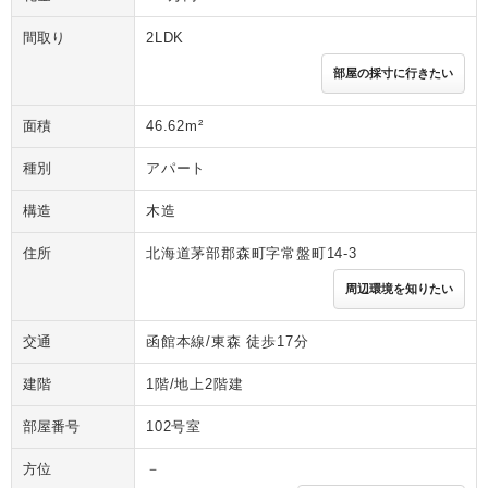
間取り
2LDK
部屋の採寸に行きたい
面積
46.62m²
種別
アパート
構造
木造
住所
北海道茅部郡森町字常盤町14-3
周辺環境を知りたい
交通
函館本線/東森 徒歩17分
建階
1階/地上2階建
部屋番号
102号室
方位
－