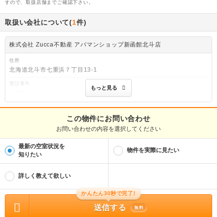
すので、取扱店舗までご確認下さい。
取扱い会社について(
1
件)
株式会社 Zucca不動産 アパマンショップ新函館北斗店
住所
北海道北斗市七重浜７丁目13-1
電話番号
もっと見る
0138-48-0145
免許番号
北海道知事渡島(2)第1212号
この物件にお問い合わせ
お問い合わせの内容を選択してください
取引態様
仲介
最新の空室状況を
物件を実際に見たい
物件管理番号
知りたい
99486337
※お問い合わせの際には、担当者へ物件管理番号をお伝えください。
詳しく教えて欲しい
物件に関する情報
かんたん30秒で完了!
物件の所在地 : 北海道茅部郡森町字常盤町 / 交通の利便 : 函館本線/東森 徒歩17分 /
面積 : 46.62m² / 築年月 : 2003年04月 / 賃料 : 5.3万円 / 管理費又は共益費等 : －
送信する
/ 礼金等 : 1ヶ月 / 敷金 : 無料、保証金等 : －、 償却、敷引 : － / 住宅総合保険等
無料
の損害保険料 : 20000円(2年) / その他 : － / 駐車場 : 空有