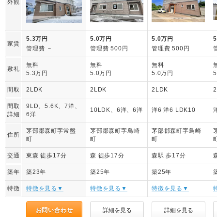
外観
5.3万円
5.0万円
5.0万円
家賃
管理費 －
管理費 500円
管理費 500円
無料
無料
無料
敷礼
5.3万円
5.0万円
5.0万円
間取
2LDK
2LDK
2LDK
間取
9LD、5.6K、7洋、
10LDK、6洋、6洋
洋6 洋6 LDK10
洋
詳細
6洋
茅部郡森町字常盤
茅部郡森町字鳥崎
茅部郡森町字鳥崎
住所
町
町
町
交通
東森 徒歩17分
森 徒歩17分
森駅 歩17分
築年
築23年
築25年
築25年
特徴
特徴を見る▼
特徴を見る▼
特徴を見る▼
お問い合わせ
詳細を見る
詳細を見る