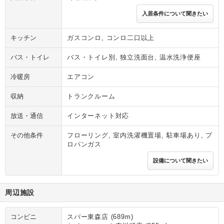
入居条件について聞きたい
キッチン
ガスコンロ, コンロ二口以上
バス・トイレ
バス・トイレ別, 独立洗面台, 温水洗浄便座
冷暖房
エアコン
収納
トランクルーム
放送・通信
インターネット対応
その他条件
フローリング, 室内洗濯機置場, 駐車場あり, プ
ロパンガス
設備について聞きたい
周辺施設
コンビニ
スパー東森店 (689m)