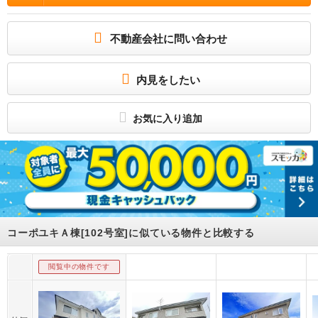
★詳細はアパマンショップ0138‐48‐0145まで★
所属団体
不動産会社に問い合わせ
(公社)北海道宅地建物取引業協会
(一社) 北海道不動産公正取引協議会加盟
－
内見をしたい
お気に入り追加
コーポユキＡ棟[102号室]に似ている物件と比較する
閲覧中の物件です