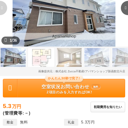
1/36
画像提供元：株式会社 Zucca不動産/アパマンショップ新函館北斗店
かんたん30秒で完了!
空室状況お問い合わせ
無料
2項目のみを入力すればOK!
5.3
万円
初期費用を知りたい
(管理費等:－)
無料
5.3万円
敷金
礼金