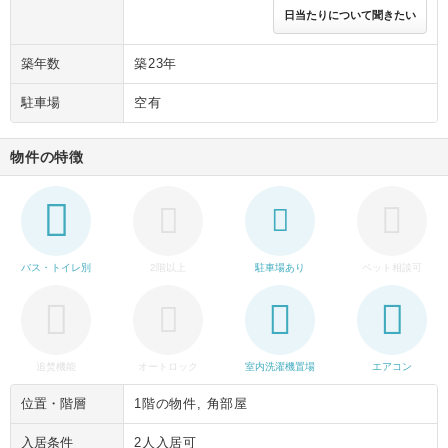
日当たりについて聞きたい
築年数
築23年
駐車場
空有
物件の特徴
バス・トイレ別
2階以上
駐車場あり
ペット相談可
追焚機能
オートロック
室内洗濯機置場
エアコン
位置・階層
1階の物件, 角部屋
入居条件
2人入居可