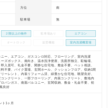
方位
南
駐車場
無
２階以上の物件
駐車場あり
エアコン
オートロック
追焚機能
室内洗濯機置場
コニー、エアコン、ガスコンロ対応、フローリング、室内洗濯
ューズボックス、南向き、温水洗浄便座、洗面所独立、駐輪場、
、即入居可、礼金不要、閑静な住宅地、敷金不要、ペット相談、
数料不要、バイク置場、玄関ホール、クッションフロア、収納1間
フリーレント、内装リフォーム済、緑豊かな住宅地、眺望良好、
壁コンクリート、一部フローリング、内装コンクリート、敷地内
プロパンガス、南面バルコニー、玄関収納、敷金・礼金不要、初
風良好
ント1ヶ月