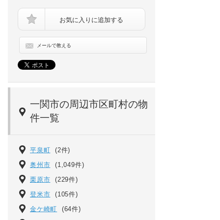
お気に入りに追加する
メールで教える
岩手県一関市千厩町千厩字梅田の賃貸マンションの間
一関市の周辺市区町村の物
件一覧
平泉町
(2件)
奥州市
(1,049件)
栗原市
(229件)
登米市
(105件)
金ケ崎町
(64件)