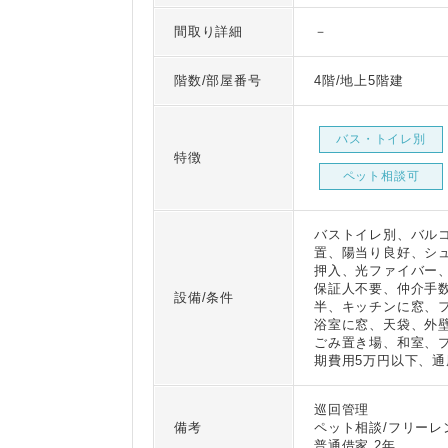
間取り詳細
－
階数/部屋番号
4階/地上5階建
バス・トイレ別
特徴
ペット相談可
バストイレ別、バル
置、陽当り良好、シ
押入、光ファイバー
保証人不要、仲介手
設備/条件
半、キッチンに窓、
浴室に窓、天袋、外
ごみ置き場、和室、
期費用5万円以下、通
巡回管理
備考
ペット相談/フリーレ
普通借家 2年