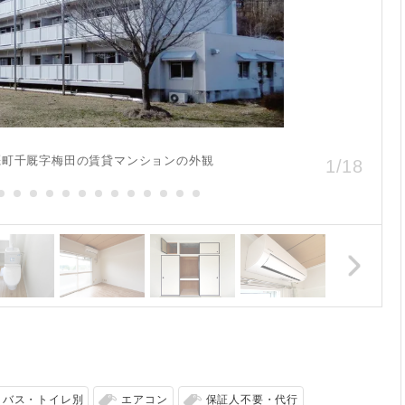
厩町千厩字梅田の賃貸マンションの外観
1
/
18
バス・トイレ別
エアコン
保証人不要・代行