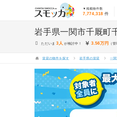
賃貸スモッカ
▼掲載物件数
7,774,318
件
岩手県一関市千厩町
3人
3.56
万円
ただいま
が検討中！
（管
賃貸の物件を探す
岩手県の賃貸
一関