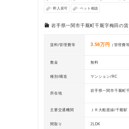
即入居可
ペット相談
岩手県一関市千厩町千厩字梅田の賃
3.56万円
賃料/管理費等
（管理費等
敷金
無料
種別/構造
マンション/RC
岩手県一関市千厩町
所在地
主要交通機関
ＪＲ大船渡線/千厩駅 
間取り
2LDK