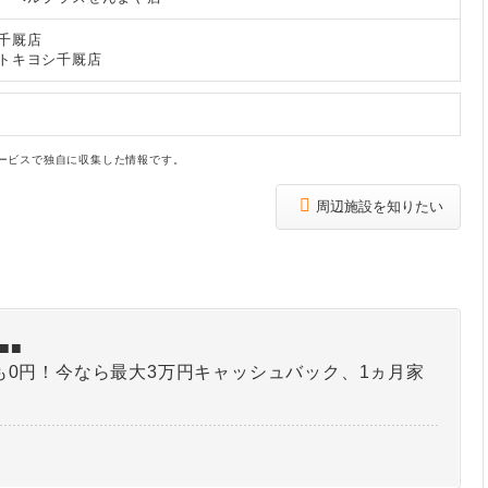
千厩店
トキヨシ千厩店
ービスで独自に収集した情報です。
周辺施設を知りたい
■■
も0円！今なら最大3万円キャッシュバック、1ヵ月家