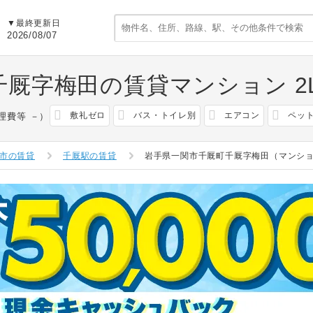
▼最終更新日
2026/08/07
千厩字梅田の賃貸マンション
2
敷礼ゼロ
バス・トイレ別
エアコン
ペッ
理費等 －）
市の賃貸
千厩駅の賃貸
岩手県一関市千厩町千厩字梅田（マンシ