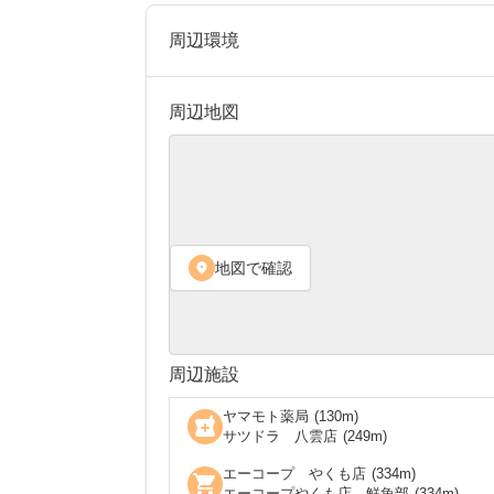
周辺環境
周辺地図
地図で確認
location_on
周辺施設
ヤマモト薬局
(
130
m)
local_pharmacy
サツドラ 八雲店
(
249
m)
エーコープ やくも店
(
334
m)
shopping_cart
エーコープやくも店 鮮魚部
(
334
m)