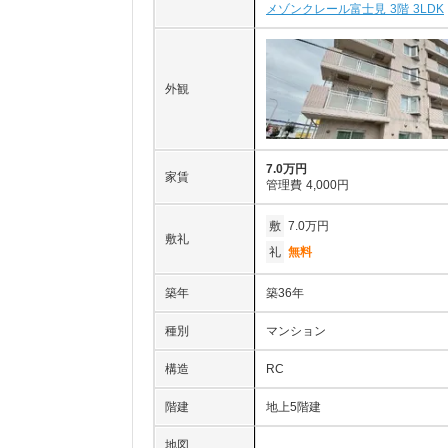
メゾンクレール富士見 3階 3LDK
外観
7.0万円
家賃
管理費
4,000円
敷
7.0万円
敷礼
礼
無料
築年
築36年
種別
マンション
構造
RC
階建
地上5階建
地図