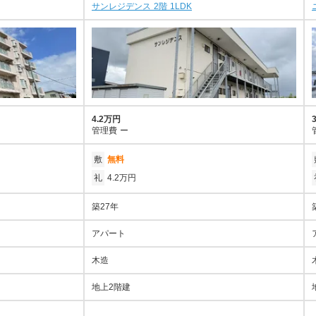
サンレジデンス 2階 1LDK
4.2万円
管理費
ー
敷
無料
礼
4.2万円
築27年
アパート
木造
地上2階建