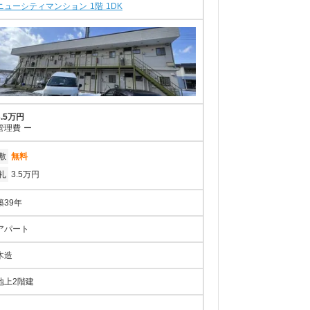
ニューシティマンション 1階 1DK
3.5万円
管理費
ー
敷
無料
礼
3.5万円
築39年
アパート
木造
地上2階建