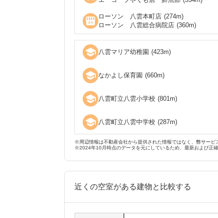
ローソン 八雲本町店
(
274
m)
local_convenience_store
ローソン 八雲総合病院店
(
360
m)
school
八雲マリア幼稚園
(
423
m)
school
なかよし保育園
(
660
m)
school
八雲町立八雲小学校
(
801
m)
school
八雲町立八雲中学校
(
287
m)
※周辺情報は不動産会社から提供された情報ではなく、弊サービ
※2024年10月時点のデータを元にしているため、最新および正
近くの空室がある建物と比較する