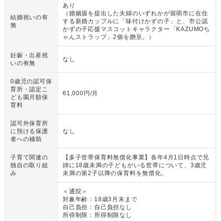
あり
（
婚姻届を提出した夫婦のいずれかが留萌市に在住
結婚祝いの有
する新婚カップルに「味付けかずの子」と、市公認
無
かずの子応援マスコットキャラクター「KAZUMOち
ゃんストラップ」2個を贈呈。
）
妊娠・出産祝
なし
いの有無
0歳児の認可保
育所・認定こ
61,000円/月
ども園月額保
育料
認可外保育所
に預ける保護
なし
者への補助
子育て関連の
【多子世帯保育料無償化事業】各年4月1日時点で兄
独自の取り組
姉に18歳未満の子どもがいる世帯について、3歳児
み
未満の第2子以降の保育料を無償化。
＜通院＞
対象年齢：
18歳3月末まで
自己負担：
自己負担なし
所得制限：
所得制限なし