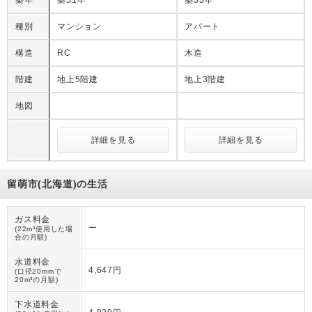
種別
マンション
アパート
構造
RC
木造
階建
地上5階建
地上3階建
地図
詳細を見る
詳細を見る
留萌市(北海道)の生活
ガス料金
ー
(22m³使用した場
合の月額)
水道料金
4,647円
(口径20mmで
20m³の月額)
下水道料金