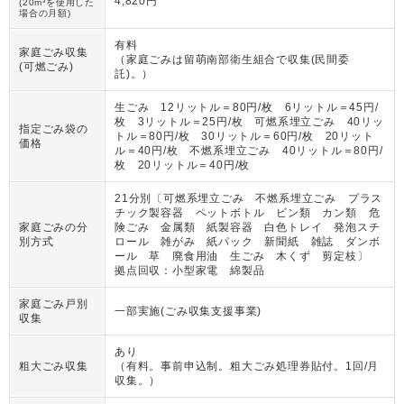
4,820円
(20m³を使用した
場合の月額)
有料
家庭ごみ収集
（
家庭ごみは留萌南部衛生組合で収集(民間委
(可燃ごみ)
託)。
）
生ごみ 12リットル＝80円/枚 6リットル＝45円/
枚 3リットル＝25円/枚 可燃系埋立ごみ 40リッ
指定ごみ袋の
トル＝80円/枚 30リットル＝60円/枚 20リット
価格
ル＝40円/枚 不燃系埋立ごみ 40リットル＝80円/
枚 20リットル＝40円/枚
21分別〔可燃系埋立ごみ 不燃系埋立ごみ プラス
チック製容器 ペットボトル ビン類 カン類 危
家庭ごみの分
険ごみ 金属類 紙製容器 白色トレイ 発泡スチ
別方式
ロール 雑がみ 紙パック 新聞紙 雑誌 ダンボ
ール 草 廃食用油 生ごみ 木くず 剪定枝〕
拠点回収：小型家電 綿製品
家庭ごみ戸別
一部実施(ごみ収集支援事業)
収集
あり
粗大ごみ収集
（
有料。事前申込制。粗大ごみ処理券貼付。1回/月
収集。
）