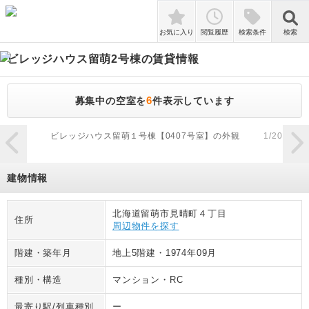
検索
お気に入り
閲覧履歴
検索条件
検索
ビレッジハウス留萌2号棟
の賃貸情報
6
募集中の空室を
件表示しています
zoom_in
ビレッジハウス留萌１号棟【0407号室】の外観
1
/
20
建物情報
北海道留萌市見晴町４丁目
住所
周辺物件を探す
階建・築年月
地上5階建
・
1974年09月
種別・構造
マンション
・
RC
最寄り駅/列車種別
ー