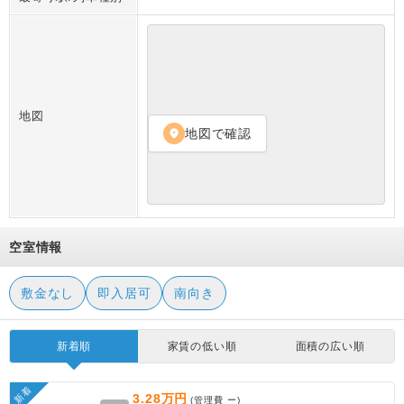
地図
地図で確認
location_on
空室情報
敷金なし
即入居可
南向き
新着順
家賃の低い順
面積の広い順
新着
3.28万円
(管理費
ー
)