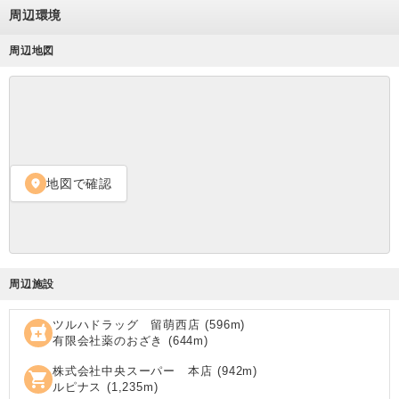
周辺環境
周辺地図
地図で確認
location_on
周辺施設
ツルハドラッグ 留萌西店
(
596
m)
local_pharmacy
有限会社薬のおざき
(
644
m)
株式会社中央スーパー 本店
(
942
m)
shopping_cart
ルピナス
(
1,235
m)