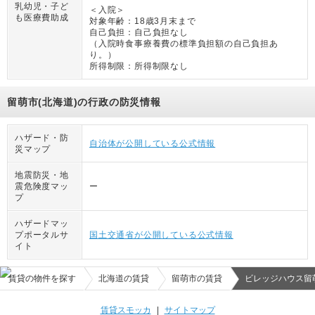
乳幼児・子ど
＜入院＞
も医療費助成
対象年齢：
18歳3月末まで
自己負担：
自己負担なし
（
入院時食事療養費の標準負担額の自己負担あ
り。
）
所得制限：
所得制限なし
留萌市(北海道)の行政の防災情報
ハザード・防
自治体が公開している公式情報
災マップ
地震防災・地
震危険度マッ
ー
プ
ハザードマッ
プポータルサ
国土交通省が公開している公式情報
イト
賃貸の物件を探す
北海道の賃貸
留萌市の賃貸
ビレッジハウス留
賃貸スモッカ
|
サイトマップ