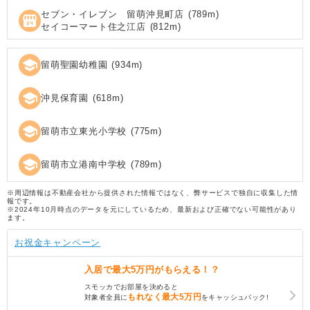
セブン・イレブン 留萌沖見町店
(
789
m)
local_convenience_store
セイコーマート住之江店
(
812
m)
school
留萌聖園幼稚園
(
934
m)
school
沖見保育園
(
618
m)
school
留萌市立東光小学校
(
775
m)
school
留萌市立港南中学校
(
789
m)
※周辺情報は不動産会社から提供された情報ではなく、弊サービスで独自に収集した情
報です。
※2024年10月時点のデータを元にしているため、最新および正確でない可能性があり
ます。
お祝金キャンペーン
入居で
最大5万円
がもらえる！？
スモッカでお部屋を決めると
もれなく
最大5万円
対象者全員に
をキャッシュバック!