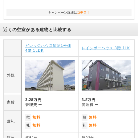
キャンペーン詳細は
コチラ！
近くの空室がある建物と比較する
ビレッジハウス留萌1号棟
レインボーハウス 3階 1LK
4階 1LDK
外観
3.28万円
3.8万円
家賃
管理費
ー
管理費
ー
敷
無料
敷
無料
敷礼
礼
無料
礼
無料
築年
築51年
築33年