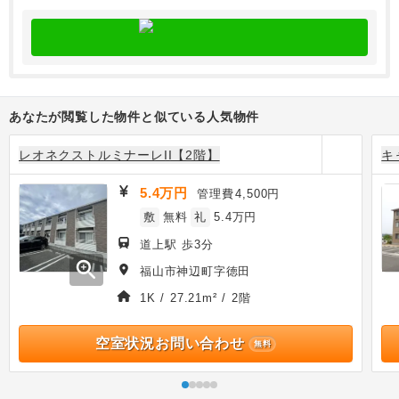
あなたが閲覧した物件と似ている人気物件
レオネクストルミナーレII【2階】
キ
5.4万円
管理費
4,500円
敷
無料
礼
5.4万円
道上駅 歩3分
zoom_in
福山市神辺町字徳田
1K / 27.21m² / 2階
空室状況お問い合わせ
無料