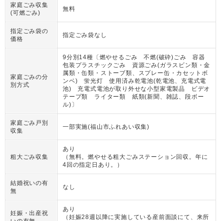
家庭ごみ収集
無料
(可燃ごみ)
指定ごみ袋の
指定ごみ袋なし
価格
9分別14種〔燃やせるごみ 不燃(破砕)ごみ 容器
包装プラスチックごみ 資源ごみ(ガラスビン類・金
属類・缶類・ストーブ類、スプレー缶・カセットボ
家庭ごみの分
ンベ) 蛍光灯 使用済み乾電池(乾電池、充電式電
別方式
池) 充電式電池が取り外せな小型家電製品 ビデオ
テープ類 ライター類 紙類(新聞、雑誌、段ボー
ル)〕
家庭ごみ戸別
一部実施(福山市ふれあい収集)
収集
あり
粗大ごみ収集
（
無料。燃やせる粗大ごみステーション回収。年に
4回の指定日あり。
）
結婚祝いの有
なし
無
あり
妊娠・出産祝
（
妊娠28週以降に実施している産前面談にて、来所