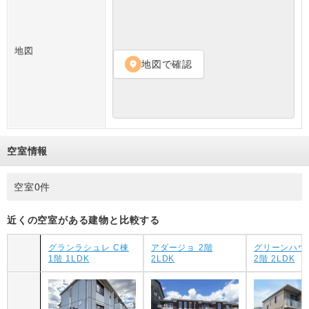
地図
地図で確認
location_on
空室情報
空室0件
近くの空室がある建物と比較する
グランラシュレ C棟
アダージョ 2階
グリーンハウ
1階 1LDK
2LDK
2階 2LDK