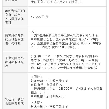
いの有無
者に子育て応援プレゼントを贈呈。
）
0歳児の認可保
育所・認定こ
57,000円/月
ども園月額保
育料
あり
認可外保育所
（
満3歳児未満の第二子以降の利用料を補助する。
に預ける保護
所得制限はなし。認可外保育施設:最大42,000円/
者への補助
月。企業主導型保育事業所は0歳児:最大37,100円/
月、1・2歳児:最大37,000円/月。
）
(1)妊娠・出産・子育てに関する総合相談窓口(福山
子育て関連の
ネウボラ相談窓口「愛称：あのね」)を13ヶ所開
独自の取り組
設。(2)市の子育て支援施策を網羅したガイドを作
み
成。(3)インフルエンザ予防接種費用の一部助成。
＜通院＞
対象年齢：
中学校卒業まで
自己負担：
自己負担あり
（
医療機関ごとに、1日500円、月4回までの自己負
担あり。
）
所得制限：
所得制限なし
乳幼児・子ど
＜入院＞
も医療費助成
対象年齢：
中学校卒業まで