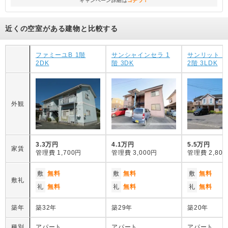
キャンペーン詳細は
コチラ！
近くの空室がある建物と比較する
ファミーユB 1階
サンシャインセラ 1
サンリット 
2DK
階 3DK
2階 3LDK
外観
3.3万円
4.1万円
5.5万円
家賃
管理費
1,700円
管理費
3,000円
管理費
2,80
敷
無料
敷
無料
敷
無料
敷礼
礼
無料
礼
無料
礼
無料
築年
築32年
築29年
築20年
種別
アパート
アパート
アパート