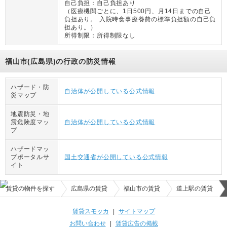
自己負担：
自己負担あり
（
医療機関ごとに、1日500円、月14日までの自己
負担あり。 入院時食事療養費の標準負担額の自己負
担あり。
）
所得制限：
所得制限なし
福山市(広島県)の行政の防災情報
ハザード・防
自治体が公開している公式情報
災マップ
地震防災・地
震危険度マッ
自治体が公開している公式情報
プ
ハザードマッ
プポータルサ
国土交通省が公開している公式情報
イト
賃貸の物件を探す
広島県の賃貸
福山市の賃貸
道上駅の賃貸
賃貸スモッカ
|
サイトマップ
お問い合わせ
|
賃貸広告の掲載