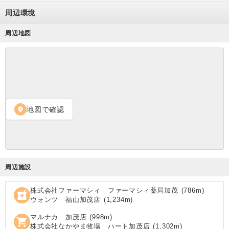
周辺環境
周辺地図
地図で確認
location_on
周辺施設
株式会社ファーマシィ ファーマシィ薬局加茂
(
786
m)
local_pharmacy
ウォンツ 福山加茂店
(
1,234
m)
マルナカ 加茂店
(
998
m)
shopping_cart
株式会社なかやま牧場 ハート加茂店
(
1,302
m)