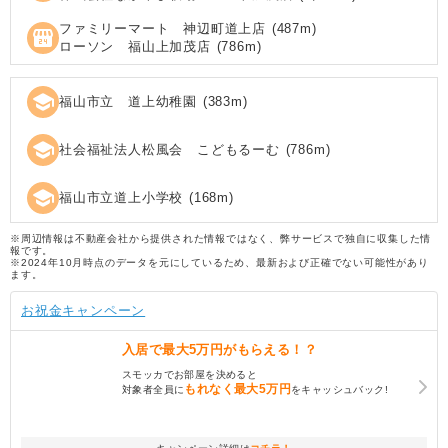
ファミリーマート 神辺町道上店
(
487
m)
local_convenience_store
ローソン 福山上加茂店
(
786
m)
school
福山市立 道上幼稚園
(
383
m)
school
社会福祉法人松風会 こどもるーむ
(
786
m)
school
福山市立道上小学校
(
168
m)
※周辺情報は不動産会社から提供された情報ではなく、弊サービスで独自に収集した情
報です。
※2024年10月時点のデータを元にしているため、最新および正確でない可能性があり
ます。
お祝金キャンペーン
入居で
最大5万円
がもらえる！？
スモッカでお部屋を決めると
もれなく
最大5万円
対象者全員に
をキャッシュバック!