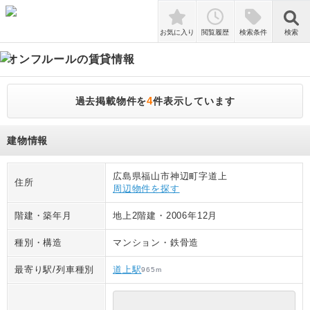
検索
お気に入り
閲覧履歴
検索条件
検索
オンフルール
の賃貸情報
4
過去掲載物件を
件表示しています
建物情報
広島県福山市神辺町字道上
住所
周辺物件を探す
階建・築年月
地上2階建
・
2006年12月
種別・構造
マンション
・
鉄骨造
最寄り駅/列車種別
道上駅
965
m