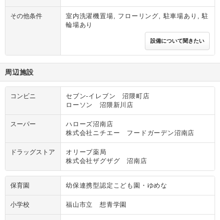
その他条件
室内洗濯機置場, フローリング, 駐車場あり, 駐
輪場あり
設備について聞きたい
周辺施設
コンビニ
セブン‐イレブン 沼隈町店
ローソン 沼隈新川店
スーパー
ハローズ沼南店
株式会社ニチエー フードガーデン沼南店
ドラッグストア
オリーブ薬局
株式会社ザグザグ 沼南店
保育園
幼保連携型認定こども園・ゆめな
小学校
福山市立 想青学園