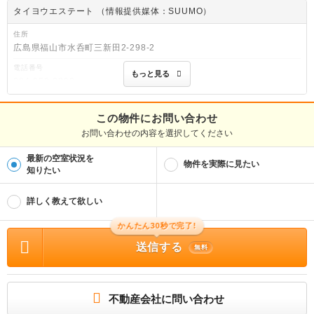
タイヨウエステート （情報提供媒体：SUUMO）
住所
広島県福山市水呑町三新田2-298-2
電話番号
もっと見る
084-959-3892
免許番号
広島県知事(2)第10948号
この物件にお問い合わせ
お問い合わせの内容を選択してください
取引態様
仲介
最新の空室状況を
物件を実際に見たい
物件管理番号
知りたい
100483854257
※お問い合わせの際には、担当者へ物件管理番号をお伝えください。
詳しく教えて欲しい
物件に関する情報
かんたん30秒で完了!
物件の所在地 : 広島県福山市沼隈町大字草深 / 交通の利便 : ＪＲ山陽本線/松永駅 歩
143分、ＪＲ山陽本線/備後赤坂駅 歩151分 / 面積 : 50.06m² / 築年月 : 2020年02
送信する
月 / 賃料 : 4.55万円 / 管理費又は共益費等 : 3,500円 / 礼金等 : 5.55万円 / 敷金 :
無料
無料、保証金等 : －、 償却、敷引 : － / 住宅総合保険等の損害保険料 : 要 / その他
: 巡回管理 合計8.33万円（内訳：契約時に退去時のクリーニング費￥80，000が必
要となります/契約時に鍵セット費3，300円(税込)） 更新事務手数料 22，000円 ru
umサポート(税込1，980円)が必要です。 ペット相談/事務所利用不可 保証会社利用
必 契約時保証委託料：2.2万/月額保証委託料：賃料総額の2.2％又は5.5％ ※ペット
不動産会社に問い合わせ
可は2.5万/2.5％ / 駐車場 : 有（敷地内) 敷地内3300円