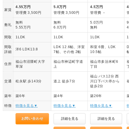
4.55万円
5.0万円
4.5万円
家賃
管理費 3,500円
管理費 3,500円
管理費 －
無料
無料
5.0万円
敷礼
5.55万円
6.0万円
無料
間取
1LDK
1LDK
1LDK
間取
LDK 12.6帖、洋室
和室 6畳、LDK
洋6 LDK13.8
詳細
7帖、その他 2帖
10.5帖
福山市沼隈町大字
福山市神辺町字道
福山市多治米町6
住所
草深
上
丁目
福山 バス12分 西
交通
松永駅 歩143分
道上 徒歩7分
川口下バス停から
徒歩2分
築年
築6年
築4年
築26年
特徴
特徴を見る▼
特徴を見る▼
特徴を見る▼
お問い合わせ
詳細を見る
詳細を見る