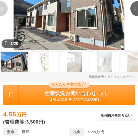
1/20
画像提供元：タイヨウエステート
かんたん30秒で完了!
空室状況お問い合わせ
無料
2項目のみを入力すればOK!
4.55
万円
初期費用を知りたい
(管理費等:3,500円)
無料
5.55万円
敷金
礼金