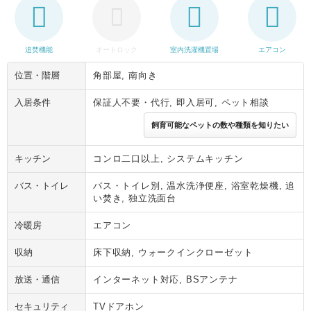
追焚機能
オートロック
室内洗濯機置場
エアコン
位置・階層
角部屋, 南向き
入居条件
保証人不要・代行, 即入居可, ペット相談
飼育可能なペットの数や種類を知りたい
キッチン
コンロ二口以上, システムキッチン
バス・トイレ
バス・トイレ別, 温水洗浄便座, 浴室乾燥機, 追
い焚き, 独立洗面台
冷暖房
エアコン
収納
床下収納, ウォークインクローゼット
放送・通信
インターネット対応, BSアンテナ
セキュリティ
TVドアホン