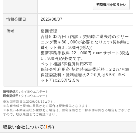
初期費用を知りたい
情報公開日
2026/08/07
備考
巡回管理
合計8.33万円（内訳：契約時に退去時のクリー
ニング費￥80，000が必要となります/契約時に
鍵セット費3，300円(税込)）
更新事務手数料 22，000円 ruumサポート(税込
1，980円)が必要です。
ペット相談/事務所利用不可
保証会社利用必 契約時保証委託料：2.2万/月額
保証委託料：賃料総額の2.2％又は5.5％ ※ペ
ット可は2.5万/2.5％
情報提供元
:
タイヨウエステート
画像提供元
:
タイヨウエステート
※次回更新日は2026/08/16□です。
※各種情報と現状に差異がある場合は現状優先となります。
※取扱い不動産会社が複数ある場合は、住宅保険など一部条件が異なる場合もございま
すので、取扱店舗までご確認下さい。
取扱い会社について(
1
件)