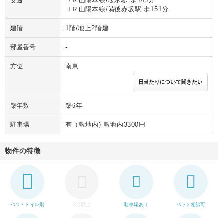
交通
ＪＲ山陽本線/松永駅 歩143分
ＪＲ山陽本線/備後赤坂駅 歩151分
建階
1階/地上2階建
部屋番号
-
方位
南東
日当たりについて聞きたい
築年数
築6年
駐車場
有（敷地内) 敷地内3300円
物件の特徴
バス・トイレ別
2階以上
駐車場あり
ペット相談可