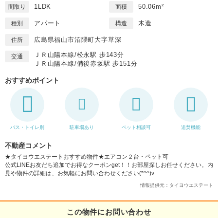
1LDK
50.06m²
間取り
面積
アパート
木造
種別
構造
広島県福山市沼隈町大字草深
住所
ＪＲ山陽本線/松永駅 歩143分
交通
ＪＲ山陽本線/備後赤坂駅 歩151分
おすすめポイント
バス・トイレ別
駐車場あり
ペット相談可
追焚機能
不動産コメント
★タイヨウエステートおすすめ物件★エアコン２台・ペット可
公式LINEお友だち追加でお得なクーポンget！！お部屋探しお任せください。内
見や物件の詳細は、お気軽にお問い合わせください(*^^)v
情報提供元：タイヨウエステート
この物件にお問い合わせ