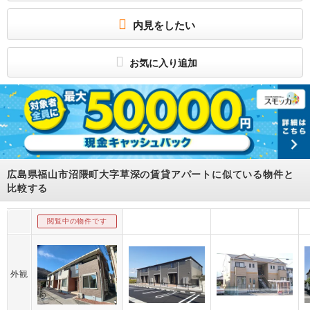
★タイヨウエステートおすすめ物件★エアコン２台・ペット可
公式LINEお友だち追加でお得なクーポンget！！お部屋探しお任せください。内見
内見をしたい
や物件の詳細は、お気軽にお問い合わせください(*^^)v
所属団体
（公社）広島県宅地建物取引業協会会員
お気に入り追加
中国地区不動産公正取引協議会加盟
広島県福山市沼隈町大字草深の賃貸アパートに似ている物件と
比較する
閲覧中の物件です
外観