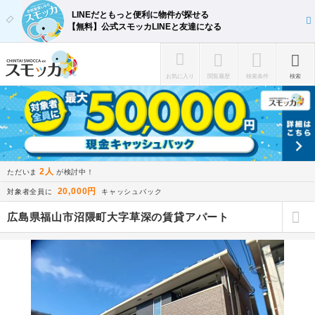
LINEだともっと便利に物件が探せる
【無料】公式スモッカLINEと友達になる
お気に入り
閲覧履歴
検索条件
検索
2人
ただいま
が検討中！
20,000円
対象者全員に
キャッシュバック
広島県福山市沼隈町大字草深の賃貸アパート