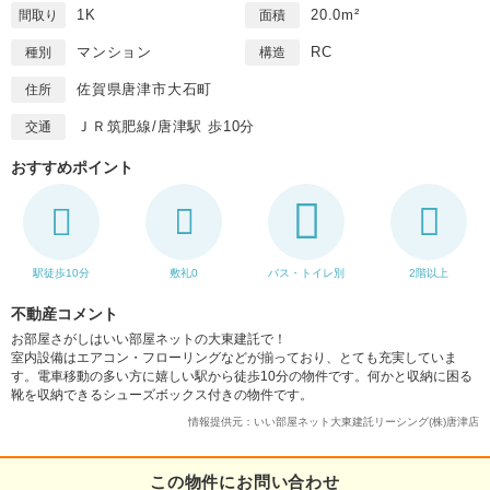
1K
20.0m²
間取り
面積
マンション
RC
種別
構造
佐賀県唐津市大石町
住所
ＪＲ筑肥線/唐津駅 歩10分
交通
おすすめポイント
駅徒歩10分
敷礼0
バス・トイレ別
2階以上
不動産コメント
お部屋さがしはいい部屋ネットの大東建託で！
室内設備はエアコン・フローリングなどが揃っており、とても充実していま
す。電車移動の多い方に嬉しい駅から徒歩10分の物件です。何かと収納に困る
靴を収納できるシューズボックス付きの物件です。
情報提供元：いい部屋ネット大東建託リーシング(株)唐津店
この物件にお問い合わせ