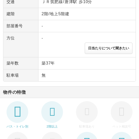
交通
ＪＲ筑肥線/唐津駅 歩10分
建階
2階/地上5階建
部屋番号
-
方位
-
日当たりについて聞きたい
築年数
築37年
駐車場
無
物件の特徴
バス・トイレ別
2階以上
駐車場あり
ペット相談可