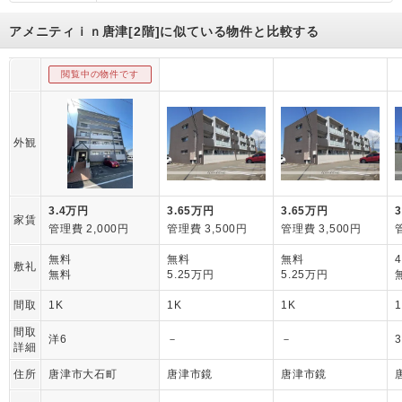
アメニティｉｎ唐津[2階]に似ている物件と比較する
閲覧中の物件です
外観
3.4万円
3.65万円
3.65万円
家賃
管理費 2,000円
管理費 3,500円
管理費 3,500円
無料
無料
無料
敷礼
無料
5.25万円
5.25万円
間取
1K
1K
1K
間取
洋6
－
－
詳細
住所
唐津市大石町
唐津市鏡
唐津市鏡