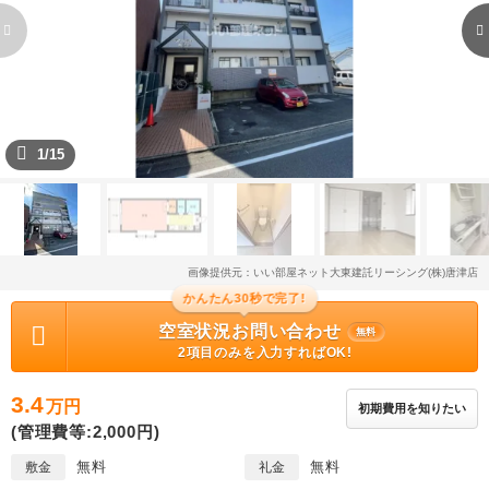
1/15
画像提供元：いい部屋ネット大東建託リーシング(株)唐津店
かんたん30秒で完了!
空室状況お問い合わせ
無料
2項目のみを入力すればOK!
3.4
万円
初期費用を知りたい
(管理費等:2,000円)
無料
無料
敷金
礼金