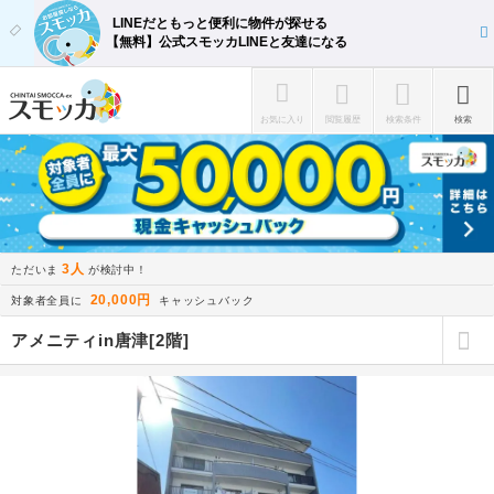
LINEだともっと便利に物件が探せる
【無料】公式スモッカLINEと友達になる
お気に入り
閲覧履歴
検索条件
検索
3人
ただいま
が検討中！
20,000円
対象者全員に
キャッシュバック
アメニティin唐津[2階]