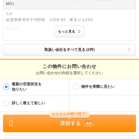
MO）
住所
佐賀県唐津市千代田町 2109-90 東宝ビル204
電話番号
もっと見る
0955-75-7110
免許番号
国土交通大臣(2)第9120号
取扱い会社をすべて見る (2件)
取引態様
仲介
この物件にお問い合わせ
お問い合わせの内容を選択してください
物件管理番号
100468081203
最新の空室状況を
※お問い合わせの際には、担当者へ物件管理番号をお伝えください。
物件を実際に見たい
知りたい
物件に関する情報
物件の所在地 : 佐賀県唐津市大石町 / 交通の利便 : ＪＲ筑肥線/唐津駅 歩10分 / 面
詳しく教えて欲しい
積 : 20.0m² / 築年月 : 1988年11月 / 賃料 : 3.4万円 / 管理費又は共益費等 : 2,00
0円 / 礼金等 : 無料 / 敷金 : 無料、保証金等 : －、 償却、敷引 : － / 住宅総合保険
等の損害保険料 : 1.1万円1年 / その他 : ・更新事務手数料：11 000円 ・網戸な
かんたん30秒で完了!
し、エレベーター無し ・退去時清掃代：44 000円 ・短期解約違約金：1年未満解約
の場合家賃2ヶ月分、2年未満解約の場合家賃1ヶ月分 ・要連帯保証人、未成年の方
送信する
無料
単身でのご入居不可(※保護者の方契約者の場合も) 合計1.65万円（内訳：鍵交換代
1.65万円） 更新料 11000円 水道費 2000円（月額） 引き落とし手数料 55
0円（月額） ホゼナル24H 880円（月額） 保証会社利用必 保証会社：全保連
(最低保証料15 000円) / 駐車場 : 無