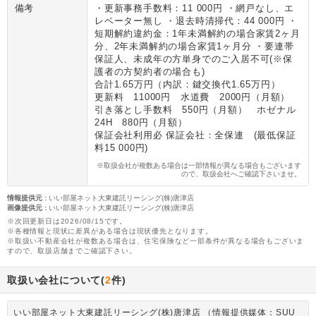
備考
・更新事務手数料：11 000円 ・網戸なし、エ
レベーター無し ・退去時清掃代：44 000円 ・
短期解約違約金：1年未満解約の場合家賃2ヶ月
分、2年未満解約の場合家賃1ヶ月分 ・要連帯
保証人、未成年の方単身でのご入居不可(※保
護者の方契約者の場合も)
合計1.65万円（内訳：鍵交換代1.65万円）
更新料 11000円 水道費 2000円（月額）
引き落とし手数料 550円（月額） ホゼナル
24H 880円（月額）
保証会社利用必 保証会社：全保連 (最低保証
料15 000円)
※取扱会社が複数ある場合は一部情報が異なる場合もございます
ので、取扱会社へご確認下さいませ。
情報提供元
:
いい部屋ネット大東建託リーシング(株)唐津店
画像提供元
:
いい部屋ネット大東建託リーシング(株)唐津店
※次回更新日は2026/08/15です。
※各種情報と現状に差異がある場合は現状優先となります。
※取扱い不動産会社が複数ある場合は、住宅保険など一部条件が異なる場合もございま
すので、取扱店舗までご確認下さい。
取扱い会社について(
2
件)
いい部屋ネット大東建託リーシング(株)唐津店 （情報提供媒体：SUU