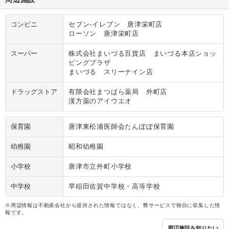
コンビニ
セブン‐イレブン 唐津栄町店
ローソン 唐津栄町店
スーパー
株式会社まいづる百貨店 まいづる本店ショッ
ピングプラザ
まいづる スリーナイン店
ドラッグストア
有限会社まつばら薬局 外町店
漢方薬のアイウエオ
保育園
唐津東松浦医師会たんぽぽ保育園
幼稚園
昭和幼稚園
小学校
唐津市立外町小学校
中学校
早稲田佐賀中学校・高等学校
※周辺情報は不動産会社から提供された情報ではなく、弊サービスで独自に収集した情
報です。
周辺施設を知りたい