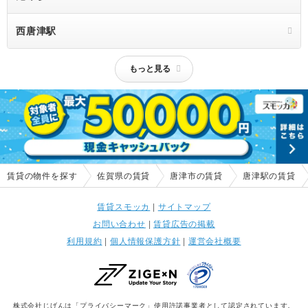
西唐津駅
もっと見る
賃貸の物件を探す
佐賀県の賃貸
唐津市の賃貸
唐津駅の賃貸
賃貸スモッカ
|
サイトマップ
お問い合わせ
|
賃貸広告の掲載
利用規約
|
個人情報保護方針
|
運営会社概要
株式会社じげんは「プライバシーマーク」使用許諾事業者として認定されています。