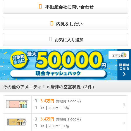
不動産会社に問い合わせ
お部屋さがしはいい部屋ネットの大東建託で！
室内設備はエアコン・フローリングなどが揃っており、とても充実しています。電
車移動の多い方に嬉しい駅から徒歩10分の物件です。何かと収納に困る靴を収納で
きるシューズボックス付きの物件です。
内見をしたい
所属団体
（公財）日本賃貸住宅管理協会会員
（公社）首都圏不動産公正取引協議会加盟
お気に入り追加
その他のアメニティｉｎ唐津の空室状況（2件）
3.4万円
(管理費 2,000円)
|
|
1K
20.0m²
3階
3.4万円
(管理費 2,000円)
|
|
1K
20.0m²
1階