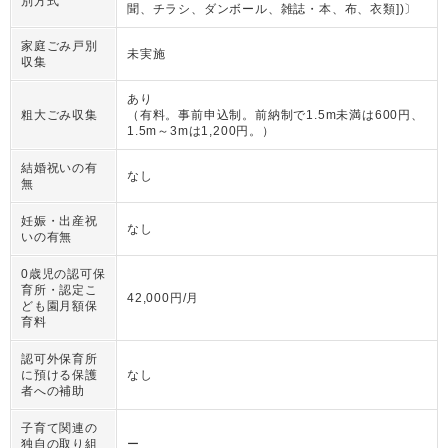
別方式
聞、チラシ、ダンボール、雑誌・本、布、衣類])〕
家庭ごみ戸別
未実施
収集
あり
粗大ごみ収集
（
有料。事前申込制。前納制で1.5m未満は600円、
1.5m～3mは1,200円。
）
結婚祝いの有
なし
無
妊娠・出産祝
なし
いの有無
0歳児の認可保
育所・認定こ
42,000円/月
ども園月額保
育料
認可外保育所
に預ける保護
なし
者への補助
子育て関連の
独自の取り組
ー