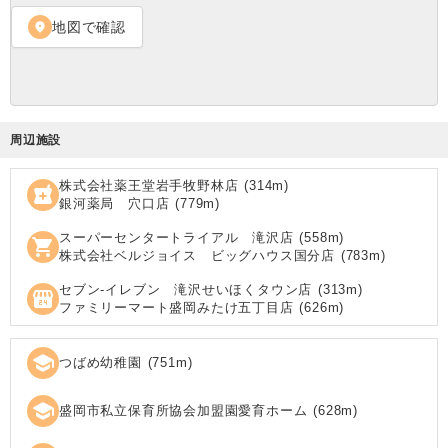
地図で確認
location_on
周辺施設
株式会社薬王堂岩手牧野林店
(
314
m)
local_pharmacy
銀河薬局 穴口店
(
779
m)
スーパーセンタートライアル 滝沢店
(
558
m)
shopping_cart
株式会社ベルジョイス ビッグハウス国分店
(
783
m)
セブン‐イレブン 滝沢せいほくタウン店
(
313
m)
local_convenience_store
ファミリーマート盛岡みたけ五丁目店
(
626
m)
school
つばめ幼稚園
(
751
m)
school
盛岡市私立保育所協会加盟園愛育ホーム
(
628
m)