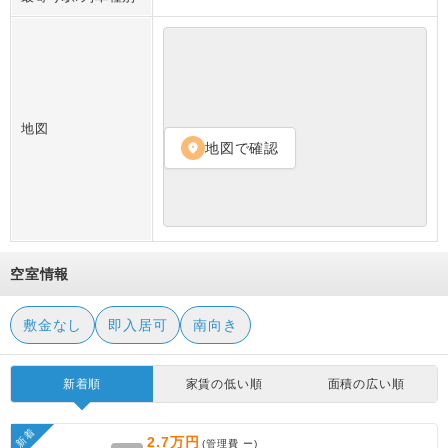
地図
地図で確認
location_on
空室情報
敷金なし
即入居可
南向き
新着順
家賃の低い順
面積の広い順
新着
2.7万円
(管理費
ー
)