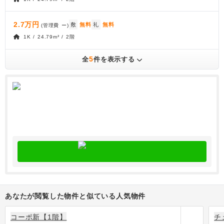
2.7万円
敷
無料
礼
無料
(管理費
ー
)
1K / 24.79m² / 2階
5
全
件を表示する
あなたが閲覧した物件と似ている人気物件
コーポ新【1階】
チ