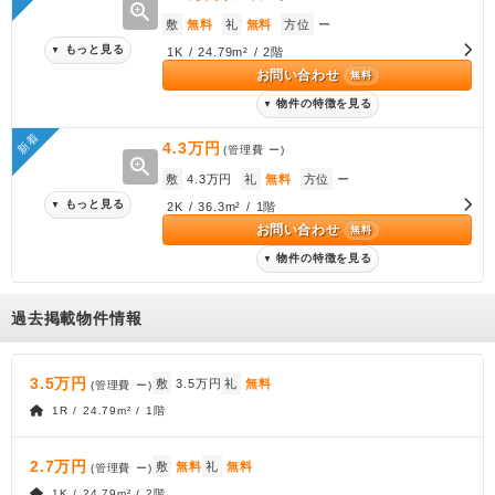
zoom_in
敷
無料
礼
無料
方位
ー
もっと見る
▼
1K / 24.79m² / 2階
お問い合わせ
無料
物件の特徴を見る
▼
新着
4.3万円
(管理費
ー
)
zoom_in
敷
4.3万円
礼
無料
方位
ー
もっと見る
▼
2K / 36.3m² / 1階
お問い合わせ
無料
物件の特徴を見る
▼
過去掲載物件情報
3.5万円
敷
3.5万円
礼
無料
(管理費
ー
)
1R / 24.79m² / 1階
2.7万円
敷
無料
礼
無料
(管理費
ー
)
1K / 24.79m² / 2階