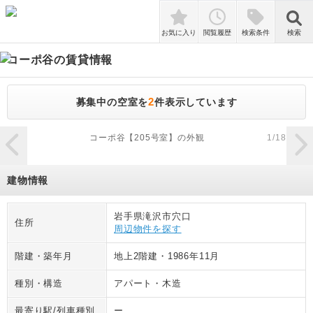
検索
お気に入り
閲覧履歴
検索条件
検索
コーポ谷
の賃貸情報
2
募集中の空室を
件表示しています
zoom_in
コーポ谷【205号室】の外観
1
/
18
建物情報
岩手県滝沢市穴口
住所
周辺物件を探す
階建・築年月
地上2階建
・
1986年11月
種別・構造
アパート
・
木造
最寄り駅/列車種別
ー