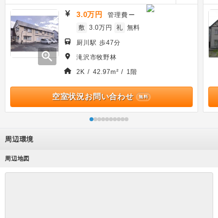
3.0万円
管理費
ー
敷
3.0万円
礼
無料
厨川駅 歩47分
zoom_in
滝沢市牧野林
2K / 42.97m² / 1階
空室状況お問い合わせ
無料
周辺環境
周辺地図