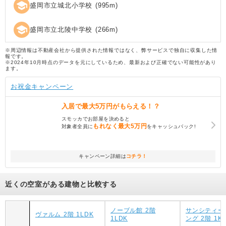
school
盛岡市立城北小学校
(
995
m)
school
盛岡市立北陵中学校
(
266
m)
※周辺情報は不動産会社から提供された情報ではなく、弊サービスで独自に収集した情
報です。
※2024年10月時点のデータを元にしているため、最新および正確でない可能性があり
ます。
お祝金キャンペーン
入居で
最大5万円
がもらえる！？
スモッカでお部屋を決めると
もれなく
最大5万円
対象者全員に
をキャッシュバック!
キャンペーン詳細は
コチラ！
近くの空室がある建物と比較する
ノーブル館 2階
サンシティー
ヴァルム 2階 1LDK
1LDK
ング 2階 1K