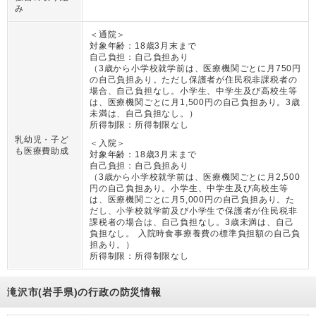
み
＜通院＞
対象年齢：
18歳3月末まで
自己負担：
自己負担あり
（
3歳から小学校就学前は、医療機関ごとに月750円
の自己負担あり。ただし保護者が住民税非課税者の
場合、自己負担なし。小学生、中学生及び高校生等
は、医療機関ごとに月1,500円の自己負担あり。3歳
未満は、自己負担なし。
）
所得制限：
所得制限なし
乳幼児・子ど
＜入院＞
も医療費助成
対象年齢：
18歳3月末まで
自己負担：
自己負担あり
（
3歳から小学校就学前は、医療機関ごとに月2,500
円の自己負担あり。小学生、中学生及び高校生等
は、医療機関ごとに月5,000円の自己負担あり。た
だし、小学校就学前及び小学生で保護者が住民税非
課税者の場合は、自己負担なし。3歳未満は、自己
負担なし。 入院時食事療養費の標準負担額の自己負
担あり。
）
所得制限：
所得制限なし
滝沢市(岩手県)の行政の防災情報