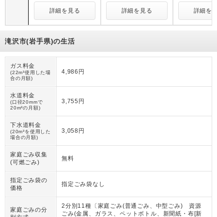
詳細を見る
詳細を見る
詳細を
滝沢市(岩手県)の生活
ガス料金
4,986円
(22m³使用した場
合の月額)
水道料金
3,755円
(口径20mmで
20m³の月額)
下水道料金
3,058円
(20m³を使用した
場合の月額)
家庭ごみ収集
無料
(可燃ごみ)
指定ごみ袋の
指定ごみ袋なし
価格
2分別11種〔家庭ごみ(普通ごみ、中型ごみ) 資源
家庭ごみの分
ごみ(金属、ガラス、ペットボトル、新聞紙・布[新