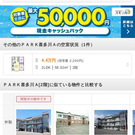
その他のＰＡＲＫ喜多川Ａの空室状況（1件）
4.4万円
(管理費 2,200円)
|
|
2LDK
58.32m²
2階
ＰＡＲＫ喜多川Ａ[2階]に似ている物件と比較する
閲覧中の物件です
外観