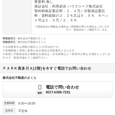
更新料:無し
保証会社：利用必須 ハウスリーブ株式会社
契約時保証委託料：２．２万／月額保証委託
料：賃料総額の２．２％又は５．５％ ※ペッ
ト可は２．５万／２．５％
※取扱会社が複数ある場合は一部情報が異なる場合もございます
ので、取扱会社へご確認下さいませ。
情報提供元
:
株式会社不動産のさくら
画像提供元
:
株式会社不動産のさくら
※次回更新日は情報公開日より15日以内です。
※各種情報と現状に差異がある場合は現状優先となります。
※取扱い不動産会社が複数ある場合は、住宅保険など一部条件が異なる場合もございま
すので、取扱店舗までご確認下さい。
ＰＡＲＫ喜多川Ａ[2階]を今すぐ電話でお問い合わせ
株式会社不動産のさくら
電話で問い合わせ
0037-6008-7281
無料
営業時間
9:30〜18:00
定休日
不定休