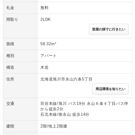
礼金
無料
間取り
2LDK
部屋の採寸に行きたい
面積
58.32m²
種別
アパート
構造
木造
住所
北海道旭川市永山六条5丁目
周辺環境を知りたい
交通
宗谷本線/旭川 バス19分 永山６条４丁目バス停
から徒歩2分
石北本線/南永山 徒歩14分
建階
2階/地上2階建