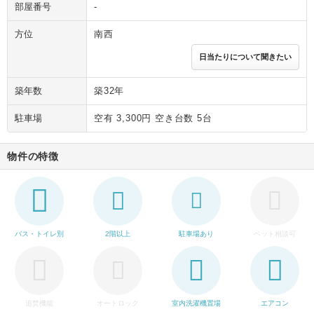
部屋番号
-
方位
南西
日当たりについて聞きたい
築年数
築32年
駐車場
空有 3,300円 空き台数 5台
物件の特徴
バス・トイレ別
2階以上
駐車場あり
ペット相談可
追焚機能
オートロック
室内洗濯機置場
エアコン