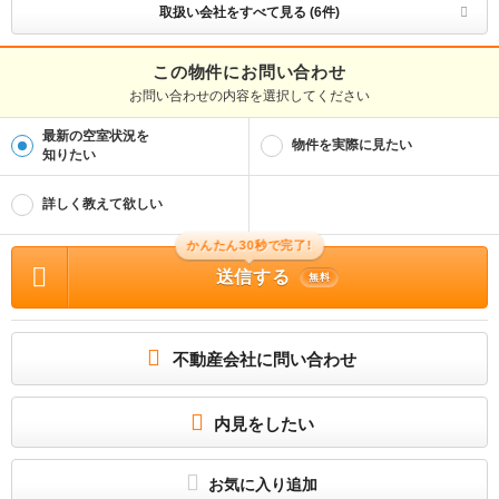
北海道(上川)知事免許(1)第1246号
取扱い会社をすべて見る (6件)
取引態様
仲介
この物件にお問い合わせ
お問い合わせの内容を選択してください
物件管理番号
123490000349632
最新の空室状況を
※お問い合わせの際には、担当者へ物件管理番号をお伝えください。
物件を実際に見たい
知りたい
連絡先
0037-6008-7281
詳しく教えて欲しい
物件に関する情報
物件の所在地 : 北海道旭川市永山六条5丁目 / 交通の利便 : 宗谷本線/旭川 バス19分
かんたん30秒で完了!
永山６条４丁目バス停から徒歩2分、石北本線/南永山 徒歩14分 / 面積 : 58.32m² /
送信する
築年月 : 1993年10月 / 賃料 : 4.3万円 / 管理費又は共益費等 : 2,200円 / 礼金等 :
無料
無料 / 敷金 : 1ヶ月、保証金等 : －、 償却、敷引 : － / 住宅総合保険等の損害保険
料 : － / その他 : 「ＰＡＲＫ喜多川Ａ」のここがイチオシ。室内設備はエアコン・C
Sなどが揃っているので、快適に過ごしやすいお部屋になります。モニターで来訪者
を確認し、インターホンで対面せずに会話することができます。家賃5万円以下の物
件です。 更新料:無し 保証会社：利用必須 ハウスリーブ株式会社 契約時保証委託
不動産会社に問い合わせ
料：２．２万／月額保証委託料：賃料総額の２．２％又は５．５％ ※ペット可は
２．５万／２．５％ / 駐車場 : 空有 3,300円 空き台数 5台
内見をしたい
お気に入り追加