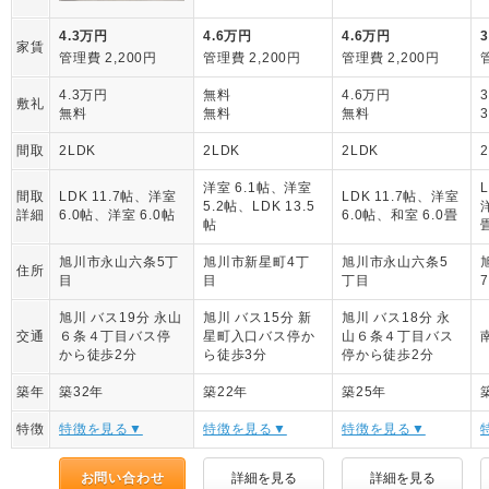
4.3万円
4.6万円
4.6万円
家賃
管理費 2,200円
管理費 2,200円
管理費 2,200円
4.3万円
無料
4.6万円
敷礼
無料
無料
無料
間取
2LDK
2LDK
2LDK
洋室 6.1帖、洋室
間取
LDK 11.7帖、洋室
LDK 11.7帖、洋室
5.2帖、LDK 13.5
詳細
6.0帖、洋室 6.0帖
6.0帖、和室 6.0畳
帖
旭川市永山六条5丁
旭川市新星町4丁
旭川市永山六条5
住所
目
目
丁目
旭川 バス19分 永山
旭川 バス15分 新
旭川 バス18分 永
交通
６条４丁目バス停
星町入口バス停か
山６条４丁目バス
から徒歩2分
ら徒歩3分
停から徒歩2分
築年
築32年
築22年
築25年
特徴
特徴を見る▼
特徴を見る▼
特徴を見る▼
お問い合わせ
詳細を見る
詳細を見る