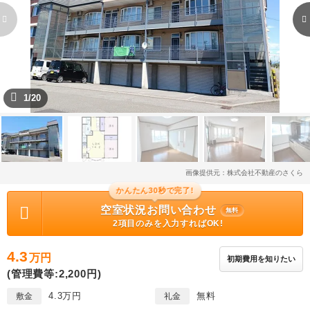
1/20
画像提供元：株式会社不動産のさくら
かんたん30秒で完了!
空室状況お問い合わせ
無料
2項目のみを入力すればOK!
4.3
万円
初期費用を知りたい
(管理費等:2,200円)
4.3万円
無料
敷金
礼金