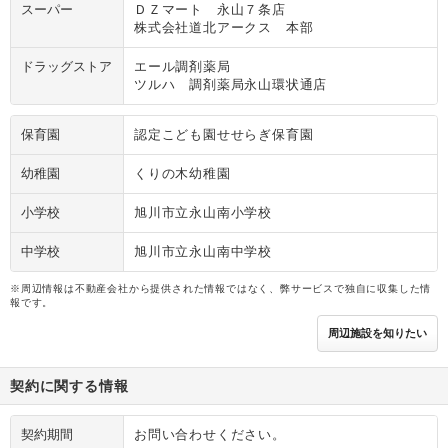
スーパー
ＤＺマート 永山７条店
株式会社道北アークス 本部
ドラッグストア
エール調剤薬局
ツルハ 調剤薬局永山環状通店
保育園
認定こども園せせらぎ保育園
幼稚園
くりの木幼稚園
小学校
旭川市立永山南小学校
中学校
旭川市立永山南中学校
※周辺情報は不動産会社から提供された情報ではなく、弊サービスで独自に収集した情
報です。
周辺施設を知りたい
契約に関する情報
契約期間
お問い合わせください。