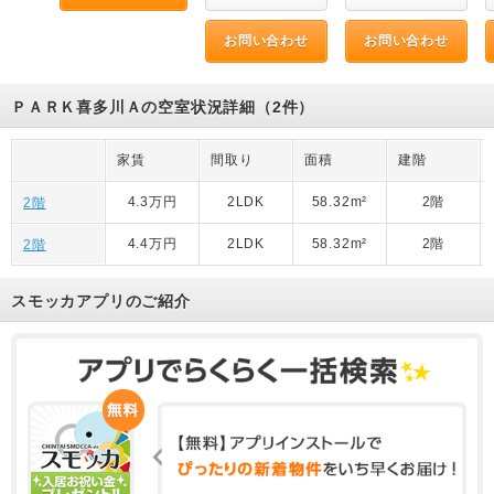
お問い合わせ
お問い合わせ
ＰＡＲＫ喜多川Ａの空室状況詳細（2件）
家賃
間取り
面積
建階
4.3万円
2LDK
58.32m²
2階
2階
4.4万円
2LDK
58.32m²
2階
2階
スモッカアプリのご紹介