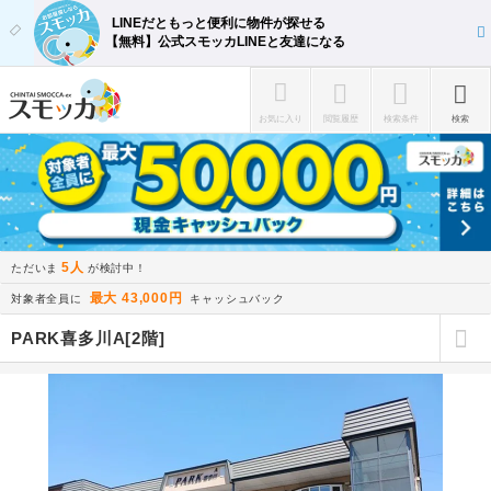
LINEだともっと便利に物件が探せる
【無料】公式スモッカLINEと友達になる
お気に入り
閲覧履歴
検索条件
検索
5人
ただいま
が検討中！
最大 43,000円
対象者全員に
キャッシュバック
PARK喜多川A[2階]