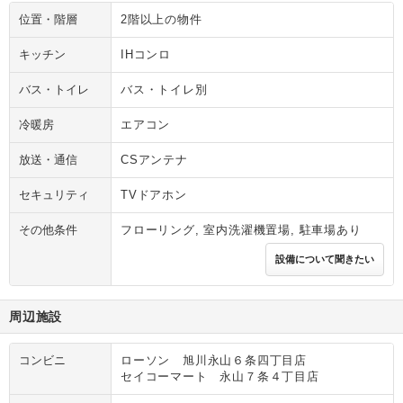
位置・階層
2階以上の物件
キッチン
IHコンロ
バス・トイレ
バス・トイレ別
冷暖房
エアコン
放送・通信
CSアンテナ
セキュリティ
TVドアホン
その他条件
フローリング, 室内洗濯機置場, 駐車場あり
設備について聞きたい
周辺施設
コンビニ
ローソン 旭川永山６条四丁目店
セイコーマート 永山７条４丁目店