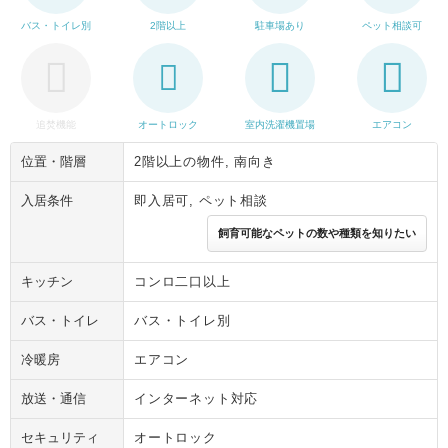
バス・トイレ別
2階以上
駐車場あり
ペット相談可
追焚機能
オートロック
室内洗濯機置場
エアコン
位置・階層
2階以上の物件, 南向き
入居条件
即入居可, ペット相談
飼育可能なペットの数や種類を知りたい
キッチン
コンロ二口以上
バス・トイレ
バス・トイレ別
冷暖房
エアコン
放送・通信
インターネット対応
セキュリティ
オートロック