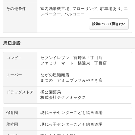
その他条件
室内洗濯機置場, フローリング, 駐車場あり, エ
レベーター, バルコニー
設備について聞きたい
周辺施設
コンビニ
セブンイレブン 宮崎旭１丁目店
ファミリーマート 橘通東一丁目店
スーパー
ながの屋瀬頭店
まつの アミュプラザみやざき店
ドラッグストア
橘公園薬局
株式会社テクノミックス
保育園
現代っ子センターこども絵画道場
幼稚園
現代っ子センターこども絵画道場