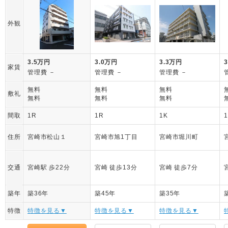
外観
3.5万円
3.0万円
3.3万円
家賃
管理費 －
管理費 －
管理費 －
無料
無料
無料
敷礼
無料
無料
無料
間取
1R
1R
1K
住所
宮崎市松山１
宮崎市旭1丁目
宮崎市堀川町
交通
宮崎駅 歩22分
宮崎 徒歩13分
宮崎 徒歩7分
築年
築36年
築45年
築35年
特徴
特徴を見る▼
特徴を見る▼
特徴を見る▼