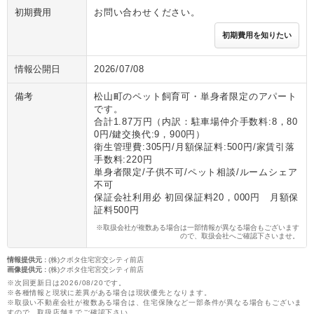
初期費用
お問い合わせください。
初期費用を知りたい
情報公開日
2026/07/08
備考
松山町のペット飼育可・単身者限定のアパート
です。
合計1.87万円（内訳：駐車場仲介手数料:8，80
0円/鍵交換代:9，900円）
衛生管理費:305円/月額保証料:500円/家賃引落
手数料:220円
単身者限定/子供不可/ペット相談/ルームシェア
不可
保証会社利用必 初回保証料20，000円 月額保
証料500円
※取扱会社が複数ある場合は一部情報が異なる場合もございます
ので、取扱会社へご確認下さいませ。
情報提供元
:
(株)クボタ住宅宮交シティ前店
画像提供元
:
(株)クボタ住宅宮交シティ前店
※次回更新日は2026/08/20です。
※各種情報と現状に差異がある場合は現状優先となります。
※取扱い不動産会社が複数ある場合は、住宅保険など一部条件が異なる場合もございま
すので、取扱店舗までご確認下さい。