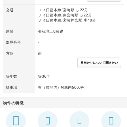
交通
ＪＲ日豊本線/宮崎駅 歩22分
ＪＲ日豊本線/南宮崎駅 歩22分
ＪＲ日豊本線/宮崎神宮駅 歩48分
建階
4階/地上8階建
部屋番号
-
方位
南
日当たりについて聞きたい
築年数
築36年
駐車場
有（敷地内) 敷地内5000円
物件の特徴