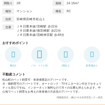
1R
24.16m²
間取り
面積
マンション
RC
種別
構造
宮崎県宮崎市松山１
住所
ＪＲ日豊本線/宮崎駅 歩22分
交通
ＪＲ日豊本線/南宮崎駅 歩22分
ＪＲ日豊本線/宮崎神宮駅 歩48分
おすすめポイント
敷礼0
バス・トイレ別
2階以上
駐車場あり
不動産コメント
松山町のペット飼育可・単身者限定のアパートです。
犬・猫飼育可のアパートです。オートロック・TVモニターホン付きでセキュリ
ティも安心ですね。インターネット無料なので月々の出費も抑えられます。中
心地でペット飼育をお考えの単身者の方必見のアパートです。
情報提供元：(株)クボタ住宅宮交シティ前店