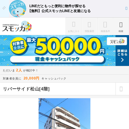
LINEだともっと便利に物件が探せる
【無料】公式スモッカLINEと友達になる
お気に入り
閲覧履歴
検索条件
検索
2人
ただいま
が検討中！
20,000円
対象者全員に
キャッシュバック
リバーサイド松山[4階]