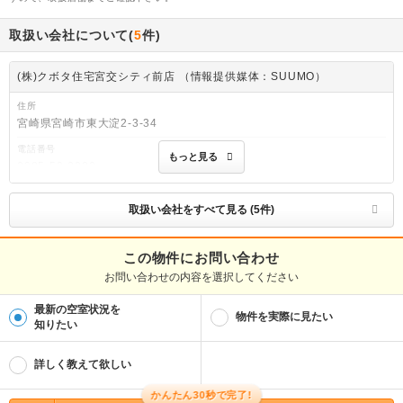
取扱い会社について(
5
件)
(株)クボタ住宅宮交シティ前店 （情報提供媒体：SUUMO）
住所
宮崎県宮崎市東大淀2-3-34
電話番号
もっと見る
0985-59-3000
免許番号
宮崎県知事(6)第4071号
取扱い会社をすべて見る (5件)
取引態様
仲介
この物件にお問い合わせ
お問い合わせの内容を選択してください
物件管理番号
100487951367
最新の空室状況を
※お問い合わせの際には、担当者へ物件管理番号をお伝えください。
物件を実際に見たい
知りたい
物件に関する情報
物件の所在地 : 宮崎県宮崎市松山１ / 交通の利便 : ＪＲ日豊本線/宮崎駅 歩22分、
詳しく教えて欲しい
ＪＲ日豊本線/南宮崎駅 歩22分、ＪＲ日豊本線/宮崎神宮駅 歩48分 / 面積 : 24.16m
² / 築年月 : 1989年09月 / 賃料 : 3.5万円 / 管理費又は共益費等 : － / 礼金等 : 無
料 / 敷金 : 無料、保証金等 : －、 償却、敷引 : － / 住宅総合保険等の損害保険料 :
かんたん30秒で完了!