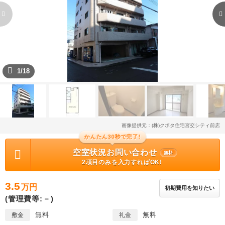
1/18
画像提供元：(株)クボタ住宅宮交シティ前店
かんたん30秒で完了!
空室状況お問い合わせ
無料
2項目のみを入力すればOK!
3.5
万円
初期費用を知りたい
(管理費等:－)
無料
無料
敷金
礼金