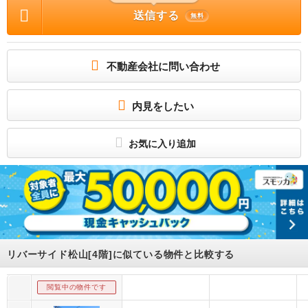
1.8万円2年 / その他 : 松山町のペット飼育可・単身者限定のアパートです。 合計1.
87万円（内訳：駐車場仲介手数料:8，800円/鍵交換代:9，900円） 衛生管理費:305
送信する
無料
円/月額保証料:500円/家賃引落手数料:220円 単身者限定/子供不可/ペット相談/ルー
ムシェア不可 保証会社利用必 初回保証料20，000円 月額保証料500円 / 駐車場 :
有（敷地内) 敷地内5000円
松山町のペット飼育可・単身者限定のアパートです。
不動産会社に問い合わせ
犬・猫飼育可のアパートです。オートロック・TVモニターホン付きでセキュリティ
も安心ですね。インターネット無料なので月々の出費も抑えられます。中心地でペ
ット飼育をお考えの単身者の方必見のアパートです。
所属団体
内見をしたい
（一社）宮崎県宅地建物取引業協会会員
（一社）九州不動産公正取引協議会加盟
お気に入り追加
リバーサイド松山[4階]に似ている物件と比較する
閲覧中の物件です