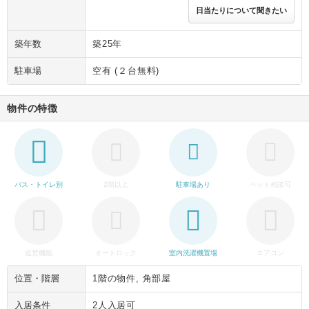
日当たりについて聞きたい
築年数
築25年
駐車場
空有 (２台無料)
物件の特徴
バス・トイレ別
2階以上
駐車場あり
ペット相談可
追焚機能
オートロック
室内洗濯機置場
エアコン
位置・階層
1階の物件, 角部屋
入居条件
2人入居可