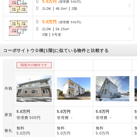
5.0万円
(管理費 500円)
|
|
2LDK
48.0m²
2階
5.0万円
(管理費 500円)
|
2LDK
54.25m²
|
2階
5号室
コーポサイトウＤ棟[1階]に似ている物件と比較する
閲覧中の物件です
外観
5.0万円
5.0万円
5.0万円
家賃
管理費 500円
管理費 －
管理費 －
無料
無料
無料
敷礼
5.0万円
5.0万円
5.0万円