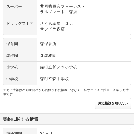
スーパー
共同購買会フォーレスト
ラルズマート 森店
ドラッグストア
さくら薬局 森店
サツドラ森店
保育園
森保育所
幼稚園
森幼稚園
小学校
森町立鷲ノ木小学校
中学校
森町立森中学校
※周辺情報は不動産会社から提供された情報ではなく、弊サービスで独自に収集した情
報です。
周辺施設を知りたい
契約に関する情報
契約期間
24ヶ月