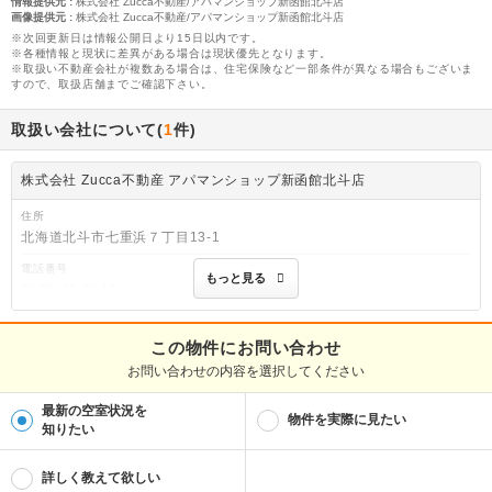
情報提供元
:
株式会社 Zucca不動産/アパマンショップ新函館北斗店
画像提供元
:
株式会社 Zucca不動産/アパマンショップ新函館北斗店
※次回更新日は情報公開日より15日以内です。
※各種情報と現状に差異がある場合は現状優先となります。
※取扱い不動産会社が複数ある場合は、住宅保険など一部条件が異なる場合もございま
すので、取扱店舗までご確認下さい。
取扱い会社について(
1
件)
株式会社 Zucca不動産 アパマンショップ新函館北斗店
住所
北海道北斗市七重浜７丁目13-1
電話番号
もっと見る
0138-48-0145
免許番号
北海道知事渡島(2)第1212号
この物件にお問い合わせ
お問い合わせの内容を選択してください
取引態様
仲介
最新の空室状況を
物件を実際に見たい
物件管理番号
知りたい
92112742
※お問い合わせの際には、担当者へ物件管理番号をお伝えください。
詳しく教えて欲しい