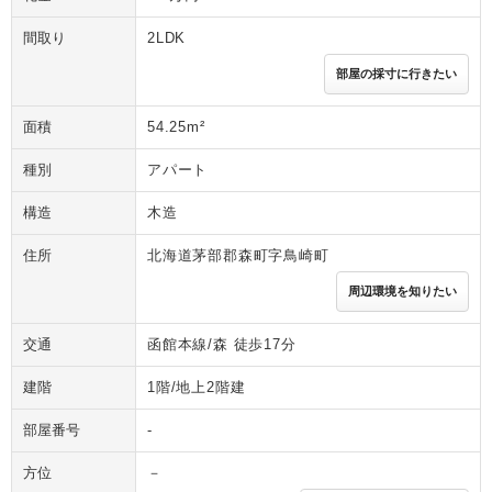
間取り
2LDK
部屋の採寸に行きたい
面積
54.25m²
種別
アパート
構造
木造
住所
北海道茅部郡森町字鳥崎町
周辺環境を知りたい
交通
函館本線/森 徒歩17分
建階
1階/地上2階建
部屋番号
-
方位
－