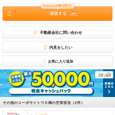
物件に関する情報
物件の所在地 : 北海道茅部郡森町字鳥崎町 / 交通の利便 : 函館本線/森 徒歩17分 /
かんたん30秒で完了!
面積 : 54.25m² / 築年月 : 2001年01月 / 賃料 : 5.0万円 / 管理費又は共益費等 : 5
送信する
00円 / 礼金等 : 1ヶ月 / 敷金 : 無料、保証金等 : －、 償却、敷引 : － / 住宅総合保
無料
険等の損害保険料 : 18000円(2年) / その他 : 保証会社利用必須 あんしん保証 初
回保証料：賃料総額の５０％ 月額保証料：８８０円 ハウスクリーニング ３３
０００円／アクト安心２４ １６５００円 / 駐車場 : 空有 (２台無料)
★詳細はアパマンショップまで0138‐48‐0145まで★
不動産会社に問い合わせ
所属団体
(公社)北海道宅地建物取引業協会
(一社) 北海道不動産公正取引協議会加盟
内見をしたい
－
お気に入り追加
その他のコーポサイトウＤ棟の空室状況（2件）