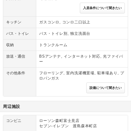
入居条件について聞きたい
キッチン
ガスコンロ, コンロ二口以上
バス・トイレ
バス・トイレ別, 独立洗面台
収納
トランクルーム
放送・通信
BSアンテナ, インターネット対応, 光ファイバ
ー
その他条件
フローリング, 室内洗濯機置場, 駐車場あり, プ
ロパンガス
設備について聞きたい
周辺施設
コンビニ
ローソン森町富士見店
セブン‐イレブン 渡島森本町店