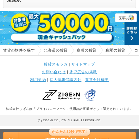
東森駅
賃貸の物件を探す
北海道の賃貸
森町の賃貸
森駅の賃貸
コ
賃貸スモッカ
|
サイトマップ
お問い合わせ
|
賃貸広告の掲載
利用規約
|
個人情報保護方針
|
運営会社概要
株式会社じげんは「プライバシーマーク」使用許諾事業者として認定されています。
(C) ZIGExN CO., LTD. ALL RIGHTS RESERVED.
かんたん30秒で完了!