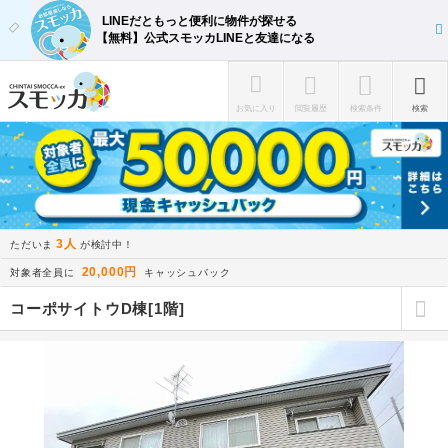
LINEだともっと便利に物件が探せる
【無料】公式スモッカLINEと友達になる
お気に入り
閲覧履歴
検索条件
検索
3人
ただいま
が検討中！
20,000円
対象者全員に
キャッシュバック
コーポサイトウD棟[1階]