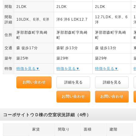
間取
2LDK
2LDK
2LDK
間取
12.7LDK、6洋、6
10LDK、6洋、6洋
洋6 洋6 LDK12.7
詳細
洋
茅部郡森町字鳥崎
茅部郡森町字鳥崎
茅部郡森町字鳥崎
住所
町
町
町
交通
森 徒歩17分
森駅 歩13分
森 徒歩13分
築年
築25年
築29年
築29年
特徴
特徴を見る▼
特徴を見る▼
特徴を見る▼
お問い合わせ
詳細を見る
詳細を見る
お問い合わせ
お問い合わせ
コーポサイトウＤ棟の空室状況詳細（4件）
家賃
間取り
面積
建階