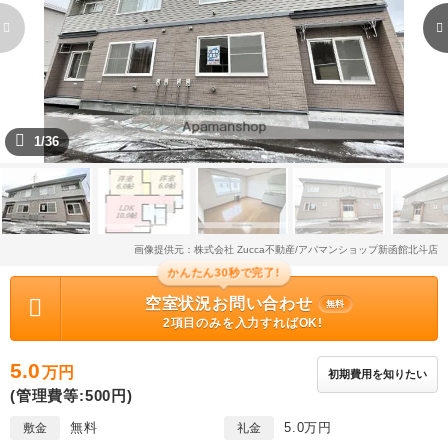
1/36
画像提供元：株式会社 Zucca不動産/アパマンショップ新函館北斗店
かんたん30秒で完了!
空室状況お問い合わせ
無料
2項目のみを入力すればOK!
5.0
万円
初期費用を知りたい
(管理費等:500円)
無料
5.0万円
敷金
礼金