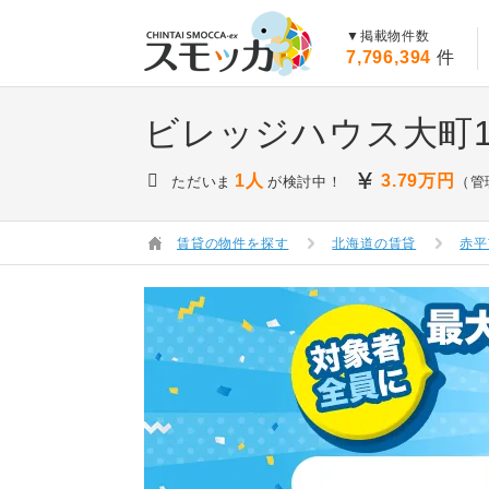
賃貸スモッカ
▼掲載物件数
7,796,394
件
ビレッジハウス大町1号
1人
3.79
万円
ただいま
が検討中！
（管
賃貸の物件を探す
北海道の賃貸
赤平