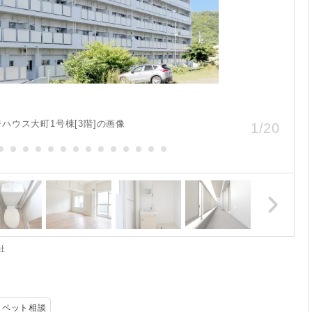
ハウス大町1号棟[3階]の画像
1
/
20
社
ペット相談