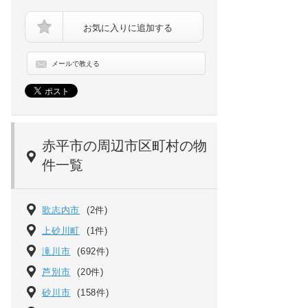
お気に入りに追加する
メールで教える
ビレッジハウス大町1号棟[3階]の画像
赤平市の周辺市区町村の物
件一覧
歌志内市
(2件)
上砂川町
(1件)
滝川市
(692件)
芦別市
(20件)
砂川市
(158件)