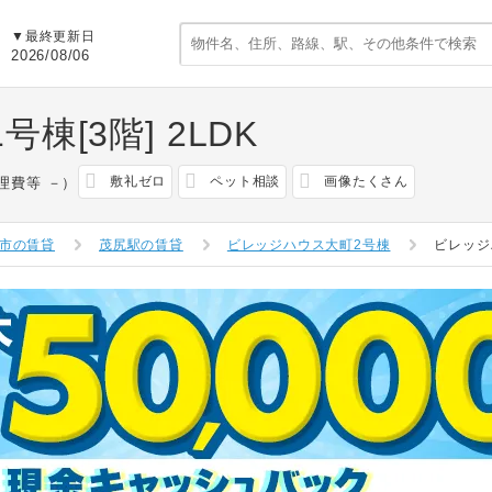
▼最終更新日
2026/08/06
棟[3階]
2LDK
敷礼ゼロ
ペット相談
画像たくさん
理費等 －）
市の賃貸
茂尻駅の賃貸
ビレッジハウス大町2号棟
ビレッジ