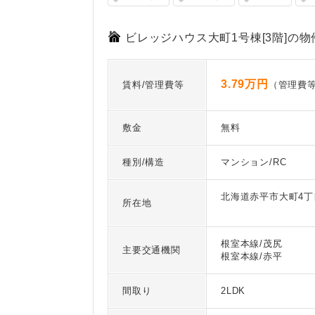
ビレッジハウス大町1号棟[3階]の物
3.79万円
賃料/管理費等
（管理費等
敷金
無料
種別/構造
マンション/RC
北海道赤平市大町4丁
所在地
根室本線/茂尻
主要交通機関
根室本線/赤平
間取り
2LDK