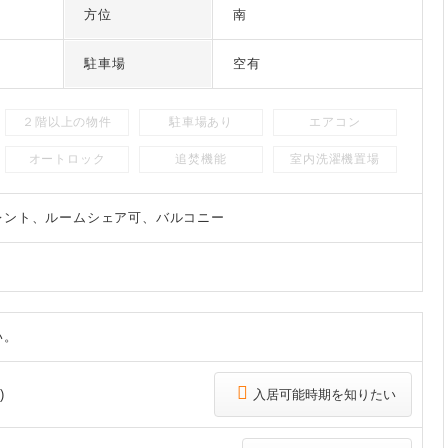
方位
南
駐車場
空有
２階以上の物件
駐車場あり
エアコン
オートロック
追焚機能
室内洗濯機置場
レント、ルームシェア可、バルコニー
い。
)
入居可能時期を知りたい