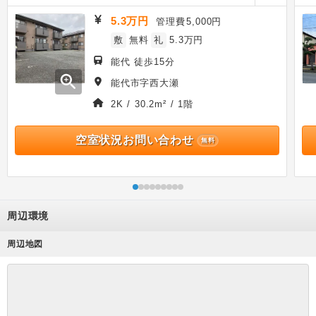
5.3万円
管理費
5,000円
敷
無料
礼
5.3万円
能代 徒歩15分
zoom_in
能代市字西大瀬
2K / 30.2m² / 1階
空室状況お問い合わせ
無料
周辺環境
周辺地図