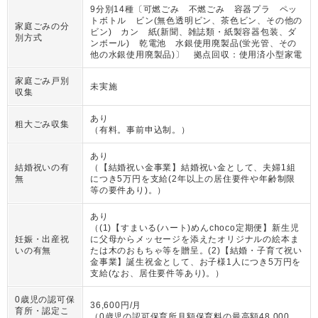
9分別14種〔可燃ごみ 不燃ごみ 容器プラ ペッ
トボトル ビン(無色透明ビン、茶色ビン、その他の
家庭ごみの分
ビン) カン 紙(新聞、雑誌類・紙製容器包装、ダ
別方式
ンボール) 乾電池 水銀使用廃製品(蛍光管、その
他の水銀使用廃製品)〕 拠点回収：使用済小型家電
家庭ごみ戸別
未実施
収集
あり
粗大ごみ収集
（
有料。事前申込制。
）
あり
結婚祝いの有
（
【結婚祝い金事業】結婚祝い金として、夫婦1組
無
につき5万円を支給(2年以上の居住要件や年齢制限
等の要件あり)。
）
あり
（
(1)【すまいる(ハート)めんchoco定期便】新生児
妊娠・出産祝
に父母からメッセージを添えたオリジナルの絵本ま
いの有無
たは木のおもちゃ等を贈呈。(2)【結婚・子育て祝い
金事業】誕生祝金として、お子様1人につき5万円を
支給(なお、居住要件等あり)。
）
0歳児の認可保
36,600円/月
育所・認定こ
（
0歳児の認可保育所月額保育料の最高額48,000