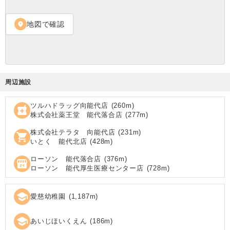
地図で確認
location_on
周辺施設
ツルハドラッグ向能代店
(
260
m)
local_pharmacy
株式会社薬王堂 能代落合店
(
277
m)
株式会社テラタ 向能代店
(
231
m)
shopping_cart
いとく 能代北店
(
428
m)
ローソン 能代落合店
(
376
m)
local_convenience_store
ローソン 能代厚生医療センター店
(
728
m)
school
愛慈幼稚園
(
1,187
m)
school
あいじほいくえん
(
186
m)