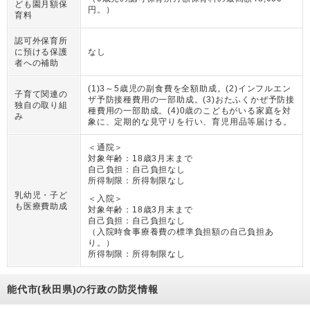
ども園月額保
円。
）
育料
認可外保育所
に預ける保護
なし
者への補助
(1)3～5歳児の副食費を全額助成。(2)インフルエン
子育て関連の
ザ予防接種費用の一部助成。(3)おたふくかぜ予防接
独自の取り組
種費用の一部助成。(4)0歳のこどもがいる家庭を対
み
象に、定期的な見守りを行い、育児用品等届ける。
＜通院＞
対象年齢：
18歳3月末まで
自己負担：
自己負担なし
所得制限：
所得制限なし
乳幼児・子ど
＜入院＞
も医療費助成
対象年齢：
18歳3月末まで
自己負担：
自己負担なし
（
入院時食事療養費の標準負担額の自己負担あ
り。
）
所得制限：
所得制限なし
能代市(秋田県)の行政の防災情報