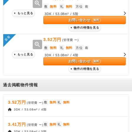
zoom_in
敷
無料
礼
無料
方位
南
もっと見る
▼
3DK / 53.08m² / 5階
お問い合わせ
無料
物件の特徴を見る
▼
新着
3.52万円
(管理費
ー
)
zoom_in
敷
無料
礼
無料
方位
南
もっと見る
▼
3DK / 53.08m² / 4階
お問い合わせ
無料
物件の特徴を見る
▼
過去掲載物件情報
3.52万円
敷
無料
礼
無料
(管理費
ー
)
3DK / 53.08m² / 4階
3.41万円
敷
無料
礼
無料
(管理費
ー
)
3DK / 53.08m² / 5階