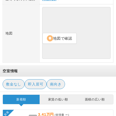
地図
地図で確認
location_on
空室情報
敷金なし
即入居可
南向き
新着順
家賃の低い順
面積の広い順
新着
3.41万円
(管理費
ー
)