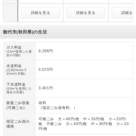
詳細を見る
詳細を見る
詳細を
能代市(秋田県)の生活
ガス料金
8,298円
(22m³使用した場
合の月額)
水道料金
4,070円
(口径20mmで
20m³の月額)
下水道料金
3,401円
(20m³を使用した
場合の月額)
家庭ごみ収集
有料
(可燃ごみ)
（
指定ごみ袋有料。
）
可燃ごみ 大＝40円/枚 中＝30円/枚 小＝20円/
指定ごみ袋の
枚 不燃ごみ 大＝40円/枚 中＝30円/枚 小＝20
価格
円/枚