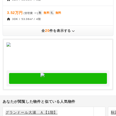
3.52万円
敷
無料
礼
無料
(管理費
ー
)
3DK / 53.08m² / 4階
20
全
件を表示する
あなたが閲覧した物件と似ている人気物件
グランドール大瀬 Ａ【1階】
秋