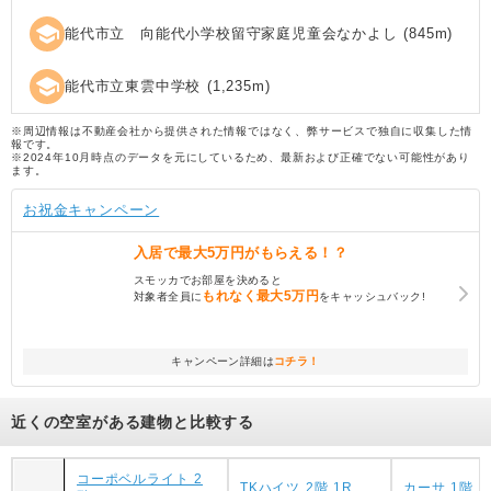
school
能代市立 向能代小学校留守家庭児童会なかよし
(
845
m)
school
能代市立東雲中学校
(
1,235
m)
※周辺情報は不動産会社から提供された情報ではなく、弊サービスで独自に収集した情
報です。
※2024年10月時点のデータを元にしているため、最新および正確でない可能性があり
ます。
お祝金キャンペーン
入居で
最大5万円
がもらえる！？
スモッカでお部屋を決めると
もれなく
最大5万円
対象者全員に
をキャッシュバック!
キャンペーン詳細は
コチラ！
近くの空室がある建物と比較する
コーポベルライト 2
TKハイツ 2階 1R
カーサ 1階 3