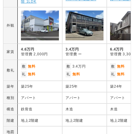
階 1LDK
外観
4.6万円
3.4万円
6.4万円
家賃
管理費
2,000円
管理費
ー
管理費
3,30
敷
無料
敷
3.4万円
敷
無料
敷礼
礼
無料
礼
無料
礼
無料
築年
築25年
築25年
築24年
種別
アパート
アパート
アパート
構造
鉄骨造
木造
木造
階建
地上2階建
地上2階建
地上2階建
地図