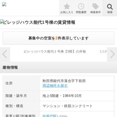
検索
お気に入り
閲覧履歴
検索条件
検索
ビレッジハウス能代1号棟
の賃貸情報
2
募集中の空室を
件表示しています
zoom_in
ビレッジハウス能代１号棟【5階】の外観
1
/
18
建物情報
秋田県能代市落合字下前田
住所
周辺物件を探す
階建・築年月
地上5階建
・
1984年10月
種別・構造
マンション
・
鉄筋コンクリート
最寄り駅/列車種別
向能代駅
1,023
m