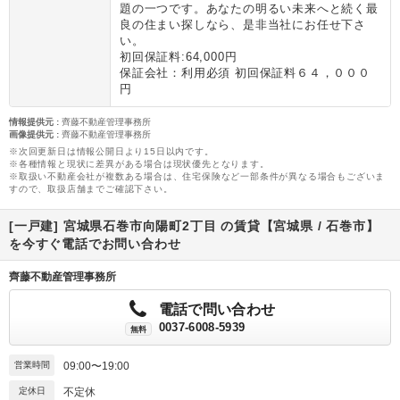
題の一つです。あなたの明るい未来へと続く最
良の住まい探しなら、是非当社にお任せ下さ
い。
初回保証料:64,000円
保証会社：利用必須 初回保証料６４，０００
円
情報提供元
:
齊藤不動産管理事務所
画像提供元
:
齊藤不動産管理事務所
※次回更新日は情報公開日より15日以内です。
※各種情報と現状に差異がある場合は現状優先となります。
※取扱い不動産会社が複数ある場合は、住宅保険など一部条件が異なる場合もございま
すので、取扱店舗までご確認下さい。
[一戸建] 宮城県石巻市向陽町2丁目 の賃貸【宮城県 / 石巻市】
を今すぐ電話でお問い合わせ
齊藤不動産管理事務所
電話で問い合わせ
0037-6008-5939
無料
営業時間
09:00〜19:00
定休日
不定休