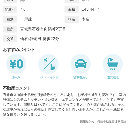
7K
143.44m²
間取り
面積
一戸建
木造
種別
構造
宮城県石巻市向陽町2丁目
住所
仙石線/蛇田 徒歩22分
交通
おすすめポイント
敷礼0
バス・トイレ別
駐車場あり
追焚機能
不動産コメント
石巻市立向陽小学校が徒歩5分のところにあり、お子様の通学も便利です。室内
設備はシステムキッチン・追い焚き・エアコンなどが揃っており、とても充実
しています。間取りは7Kです。ここに戻ってくると、心と体が癒される。そん
な環境があれば日々の生活も充実してくると思いませんか。これから一緒に素
敵な住まいを探しましょう。
情報提供元：齊藤不動産管理事務所