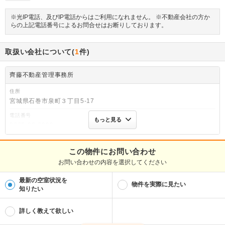
※光IP電話、及びIP電話からはご利用になれません。 ※不動産会社の方か
らの上記電話番号によるお問合せはお断りしております。
取扱い会社について(
1
件)
齊藤不動産管理事務所
住所
宮城県石巻市泉町３丁目5-17
電話番号
もっと見る
0225-98-3099
免許番号
宮城県知事免許(1)第6274号
この物件にお問い合わせ
お問い合わせの内容を選択してください
取引態様
一般
最新の空室状況を
物件を実際に見たい
物件管理番号
知りたい
066670001152983
※お問い合わせの際には、担当者へ物件管理番号をお伝えください。
詳しく教えて欲しい
連絡先