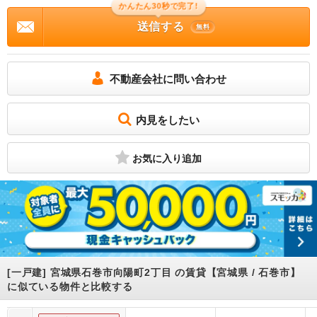
0037-6008-5939
かんたん30秒で完了!
送信する
物件に関する情報
無料
物件の所在地 : 宮城県石巻市向陽町2丁目 / 交通の利便 : 仙石線/蛇田 徒歩22分 / 面
積 : 143.44m² / 築年月 : 1970年10月 / 賃料 : 7.5万円 / 管理費又は共益費等 : －
/ 礼金等 : 無料 / 敷金 : 無料、保証金等 : －、 償却、敷引 : － / 住宅総合保険等の
損害保険料 : 17,000円(2年) / その他 : 石巻市立向陽小学校が通学範囲内、学校ま
不動産会社に問い合わせ
で徒歩5分。独立した機能性の高い洗面所が魅力の物件となっています。ご家族の中
に小さなお子様がいらっしゃる場合でも契約可能です。駐車可能スペースがあるの
で遠くへの駐車が不要です。住まい選びは人生においてとても重要な課題の一つで
す。あなたの明るい未来へと続く最良の住まい探しなら、是非当社にお任せ下さ
内見をしたい
い。 初回保証料:64,000円 保証会社：利用必須 初回保証料６４，０００円 / 駐車
場 : 空有 空き台数 2台
石巻市立向陽小学校が徒歩5分のところにあり、お子様の通学も便利です。室内設備
はシステムキッチン・追い焚き・エアコンなどが揃っており、とても充実していま
お気に入り追加
す。間取りは7Kです。ここに戻ってくると、心と体が癒される。そんな環境があれ
ば日々の生活も充実してくると思いませんか。これから一緒に素敵な住まいを探し
ましょう。
[一戸建] 宮城県石巻市向陽町2丁目 の賃貸【宮城県 / 石巻市】
に似ている物件と比較する