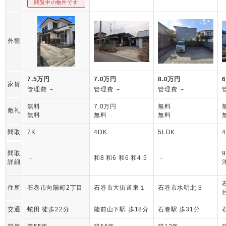
閲覧中の物件です
外観
7.5万円
7.0万円
8.0万円
家賃
管理費 －
管理費 －
管理費 －
無料
7.0万円
無料
敷礼
無料
無料
無料
間取
7K
4DK
5LDK
間取
－
和8 和6 和6 和4.5
－
詳細
住所
石巻市向陽町2丁目
石巻市大街道東１
石巻市水明北３
交通
蛇田 徒歩22分
陸前山下駅 歩18分
石巻駅 歩31分