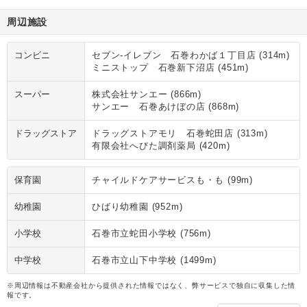
周辺施設
コンビニ
セブン‐イレブン 石巻わかば１丁目店 (314m)
ミニストップ 石巻新下沼店 (451m)
スーパー
株式会社サンエー (866m)
サンエー 石巻あけぼの店 (868m)
ドラッグストア
ドラッグストアモリ 石巻蛇田店 (313m)
有限会社へびた調剤薬局 (420m)
保育園
チャイルドケアサービスも・も (99m)
幼稚園
ひばり幼稚園 (952m)
小学校
石巻市立蛇田小学校 (756m)
中学校
石巻市立山下中学校 (1499m)
※周辺情報は不動産会社から提供された情報ではなく、弊サービスで独自に収集した情
報です。