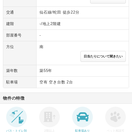
交通
仙石線/蛇田 徒歩22分
建階
-/地上2階建
部屋番号
-
方位
南
日当たりについて聞きたい
築年数
築55年
駐車場
空有 空き台数 2台
物件の特徴
バス・トイレ別
2階以上
駐車場あり
ペット相談可