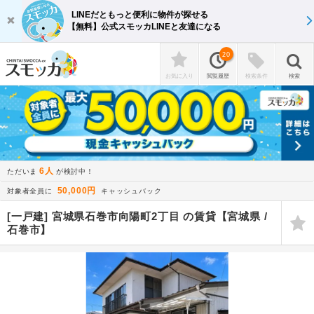
LINEだともっと便利に物件が探せる
【無料】公式スモッカLINEと友達になる
20
お気に入り
閲覧履歴
検索条件
検索
6人
ただいま
が検討中！
50,000円
対象者全員に
キャッシュバック
[一戸建] 宮城県石巻市向陽町2丁目 の賃貸【宮城県 /
石巻市】