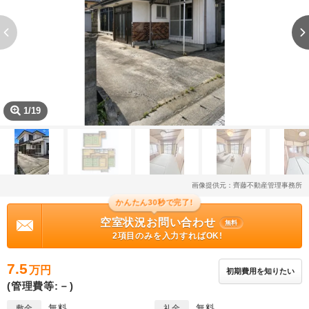
1/19
画像提供元：齊藤不動産管理事務所
かんたん30秒で完了!
空室状況お問い合わせ
無料
2項目のみを入力すればOK!
7.5
万円
初期費用を知りたい
(管理費等:－)
無料
無料
敷金
礼金