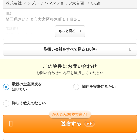
株式会社 アップル アパマンショップ大宮西口中央店
住所
埼玉県さいたま市大宮区桜木町１丁目2-1
電話番号
もっと見る
048-647-3535
免許番号
国土交通大臣(5)第6971号
取扱い会社をすべて見る (30件)
取引態様
仲介
この物件にお問い合わせ
お問い合わせの内容を選択してください
物件管理番号
104637598
最新の空室状況を
※お問い合わせの際には、担当者へ物件管理番号をお伝えください。
物件を実際に見たい
知りたい
連絡先
0037-6008-5936
詳しく教えて欲しい
物件に関する情報
物件の所在地 : 埼玉県さいたま市西区大字西遊馬 / 交通の利便 : 川越線/指扇 バス4
かんたん30秒で完了!
分 西遊馬消防出張所バス停から徒歩3分 / 面積 : 51.69m² / 築年月 : 2006年12月 /
送信する
賃料 : 7.5万円 / 管理費又は共益費等 : 5,000円 / 礼金等 : 無料 / 敷金 : 無料、保証
無料
金等 : －、 償却、敷引 : － / 住宅総合保険等の損害保険料 : － / その他 : ＬＰガス
料金はご契約前にＬＰガス事業者にご確認いただけます。 ルームクリーニング料
金にエアコンクリーニング費用を含みます。 保証会社利用可 Ｄ−Ａｓｓｏｃｉ