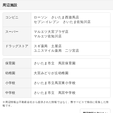
周辺施設
コンビニ
ローソン さいたま西遊馬店
セブン‐イレブン さいたま佐知川店
スーパー
マルエツ大宮プラザ店
マルエツ佐知川店
ドラッグストア
スギ薬局 土屋店
ユニスマイル薬局 二ツ宮店
保育園
さいたま市立 馬宮保育園
幼稚園
大宮みどりが丘幼稚園
小学校
さいたま市立馬宮東小学校
中学校
さいたま市立 馬宮中学校
※周辺情報は不動産会社から提供された情報ではなく、弊サービスで独自に収集した情
報です。