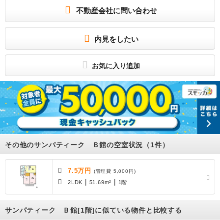
ａｔｅ 初回：月額総支払額の６０％ １年毎の更新時１万円 更新料:75000円 / 駐
車場 : 空有 5,500円 (駐車場仲介手数料６０５０円)
不動産会社に問い合わせ
★大宮のお部屋探しはアパマンショップ大宮西口中央店まで！
所属団体
内見をしたい
(公社)埼玉県宅地建物取引業協会
(公社) 首都圏不動産公正取引協議会加盟
－
お気に入り追加
その他のサンパティーク Ｂ館の空室状況（1件）
7.5万円
(管理費 5,000円)
|
|
2LDK
51.69m²
1階
サンパティーク Ｂ館[1階]に似ている物件と比較する