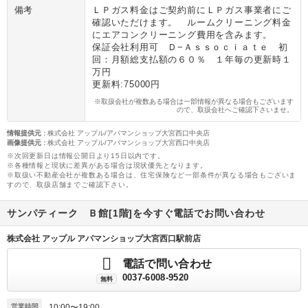
備考
ＬＰガス料金はご契約前にＬＰガス事業者にご
確認いただけます。 ルームクリーニング料金
にエアコンクリーニング費用を含みます。
保証会社利用可 Ｄ−Ａｓｓｏｃｉａｔｅ 初
回：月額総支払額の６０％ １年毎の更新時１
万円
更新料:75000円
※取扱会社が複数ある場合は一部情報が異なる場合もございます
ので、取扱会社へご確認下さいませ。
情報提供元
:
株式会社 アップル/アパマンショップ大宮西口中央店
画像提供元
:
株式会社 アップル/アパマンショップ大宮西口中央店
※次回更新日は情報公開日より15日以内です。
※各種情報と現状に差異がある場合は現状優先となります。
※取扱い不動産会社が複数ある場合は、住宅保険など一部条件が異なる場合もございま
すので、取扱店舗までご確認下さい。
サンパティーク Ｂ館[1階]を今すぐ電話でお問い合わせ
株式会社 アップル アパマンショップ大宮西口駅前店
電話で問い合わせ
0037-6008-9520
無料
営業時間
10:00〜19:00