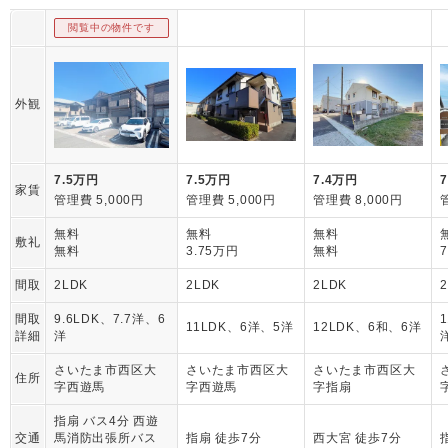
閲覧中の物件です
外観
7.5万円
7.5万円
7.4万円
家賃
管理費 5,000円
管理費 5,000円
管理費 8,000円
無料
無料
無料
敷礼
無料
3.75万円
無料
間取
2LDK
2LDK
2LDK
間取
9.6LDK、7.7洋、6
11LDK、6洋、5洋
12LDK、6和、6洋
詳細
洋
さいたま市西区大
さいたま市西区大
さいたま市西区大
住所
字西遊馬
字西遊馬
字指扇
指扇 バス4分 西遊
交通
馬消防出張所バス
指扇 徒歩7分
西大宮 徒歩7分