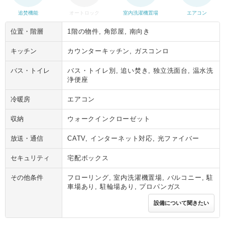
追焚機能
オートロック
室内洗濯機置場
エアコン
位置・階層
1階の物件, 角部屋, 南向き
キッチン
カウンターキッチン, ガスコンロ
バス・トイレ
バス・トイレ別, 追い焚き, 独立洗面台, 温水洗
浄便座
冷暖房
エアコン
収納
ウォークインクローゼット
放送・通信
CATV, インターネット対応, 光ファイバー
セキュリティ
宅配ボックス
その他条件
フローリング, 室内洗濯機置場, バルコニー, 駐
車場あり, 駐輪場あり, プロパンガス
設備について聞きたい