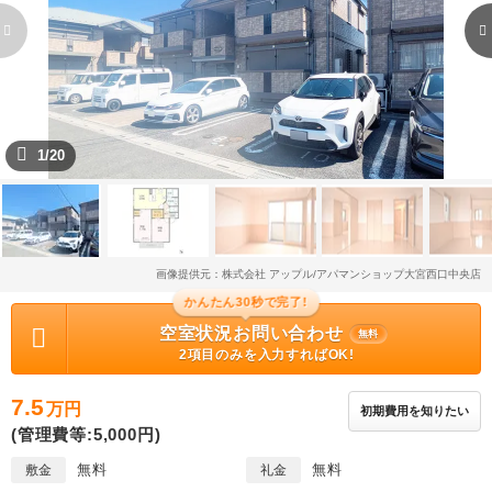
1/20
画像提供元：株式会社 アップル/アパマンショップ大宮西口中央店
かんたん30秒で完了!
空室状況お問い合わせ
無料
2項目のみを入力すればOK!
7.5
万円
初期費用を知りたい
(管理費等:5,000円)
無料
無料
敷金
礼金