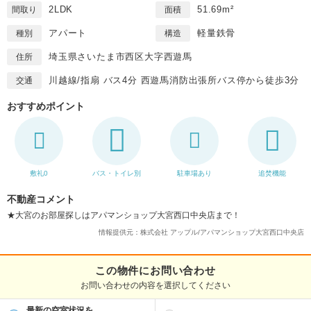
2LDK
51.69m²
間取り
面積
アパート
軽量鉄骨
種別
構造
埼玉県さいたま市西区大字西遊馬
住所
川越線/指扇 バス4分 西遊馬消防出張所バス停から徒歩3分
交通
おすすめポイント
敷礼0
バス・トイレ別
駐車場あり
追焚機能
不動産コメント
★大宮のお部屋探しはアパマンショップ大宮西口中央店まで！
情報提供元：株式会社 アップル/アパマンショップ大宮西口中央店
この物件にお問い合わせ
お問い合わせの内容を選択してください
最新の空室状況を