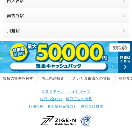
西大宮駅
南古谷駅
川越駅
賃貸の物件を探す
埼玉県の賃貸
さいたま市西区の賃貸
指扇駅
賃貸スモッカ
|
サイトマップ
お問い合わせ
|
賃貸広告の掲載
利用規約
|
個人情報保護方針
|
運営会社概要