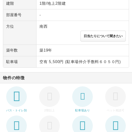
建階
1階/地上2階建
部屋番号
-
方位
南西
日当たりについて聞きたい
築年数
築19年
駐車場
空有 5,500円 (駐車場仲介手数料６０５０円)
物件の特徴
バス・トイレ別
2階以上
駐車場あり
ペット相談可