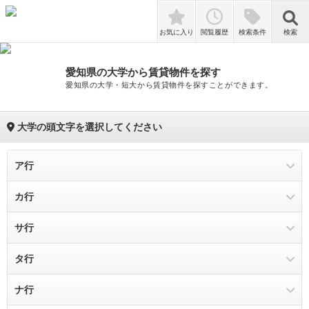
検索
お気に入り
閲覧履歴
検索条件
検索
愛知県の大学から賃貸物件を探す
愛知県の大学・短大から賃貸物件を探すことができます。
大学の頭文字を選択してください
ア行
カ行
ア
サ行
イ
カ
タ行
ウ
キ
サ
ナ行
エ
ク
シ
タ