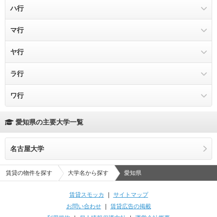
ハ行
オ
ケ
ス
チ
ナ
マ行
コ
セ
ツ
ニ
ハ
ヤ行
ソ
テ
ヌ
ヒ
マ
ラ行
ト
ネ
フ
ミ
ヤ
ワ行
ノ
ヘ
ム
ユ
ラ
ホ
メ
ヨ
リ
ワ
愛知県の主要大学一覧
モ
ル
ヲ
名古屋大学
レ
賃貸の物件を探す
大学名から探す
愛知県
ロ
賃貸スモッカ
|
サイトマップ
お問い合わせ
|
賃貸広告の掲載