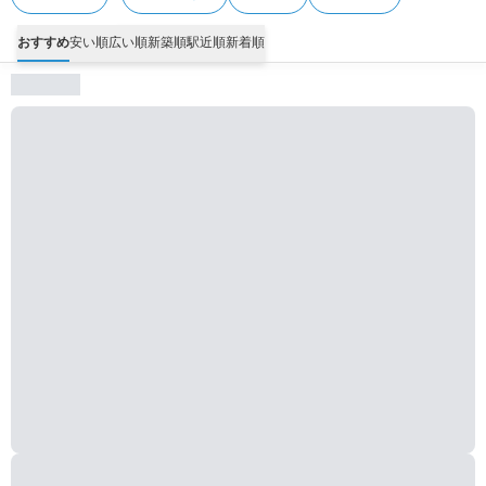
おすすめ
安い順
広い順
新築順
駅近順
新着順