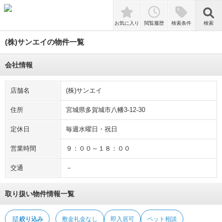
tune
絞り込み
敷金礼金なし
即入居可
ペット相談
検索
お気に入り
閲覧履歴
検索条件
検索
(株)サンエイの物件一覧
会社情報
店舗名
(株)サンエイ
住所
宮城県多賀城市八幡3-12-30
定休日
毎週水曜日・祝日
営業時間
９：００～１８：００
交通
－
取り扱い物件情報一覧
tune
絞り込み
敷金礼金なし
即入居可
ペット相談