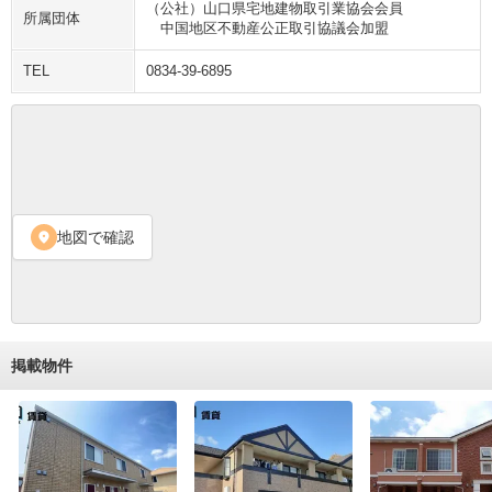
（公社）山口県宅地建物取引業協会会員
所属団体
　中国地区不動産公正取引協議会加盟
TEL
0834-39-6895
地図で確認
location_on
掲載物件