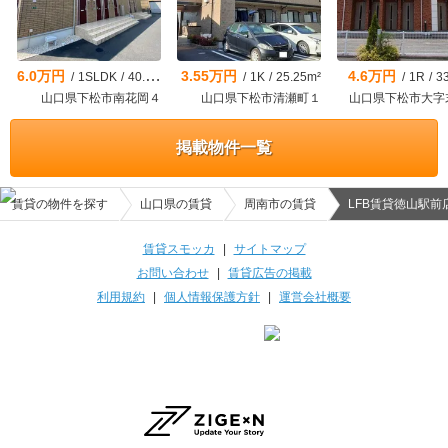
6.0万円
3.55万円
4.6万円
/
1SLDK
/
40.72m²
/
1K
/
25.25m²
/
1R
/
3
山口県下松市南花岡４
山口県下松市清瀬町１
山口県下松市大字
掲載物件一覧
賃貸の物件を探す
山口県の賃貸
周南市の賃貸
LFB賃貸徳山駅前
賃貸スモッカ
|
サイトマップ
お問い合わせ
|
賃貸広告の掲載
利用規約
|
個人情報保護方針
|
運営会社概要