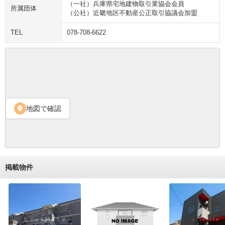
（一社）兵庫県宅地建物取引業協会会員
所属団体
（公社）近畿地区不動産公正取引協議会加盟
TEL
078-708-6622
地図で確認
location_on
掲載物件