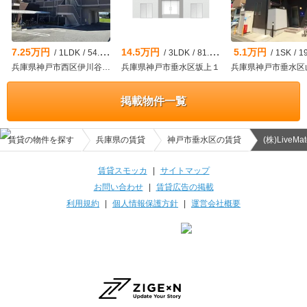
7.25万円
14.5万円
5.1万円
/
1LDK
/
54.81m²
/
3LDK
/
81.16m²
/
1SK
/
1
兵庫県神戸市西区伊川谷町潤和
兵庫県神戸市垂水区坂上１
兵庫県神戸市垂水区
掲載物件一覧
賃貸の物件を探す
兵庫県の賃貸
神戸市垂水区の賃貸
(株)LiveMat
賃貸スモッカ
|
サイトマップ
お問い合わせ
|
賃貸広告の掲載
利用規約
|
個人情報保護方針
|
運営会社概要