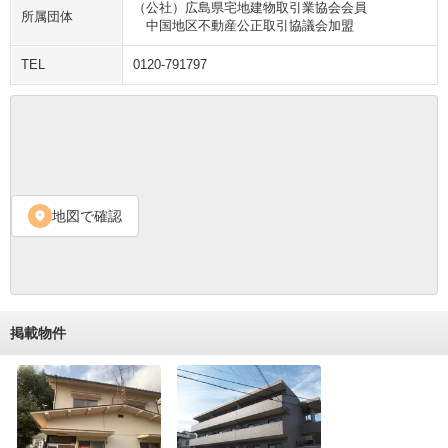
（公社）広島県宅地建物取引業協会会員
所属団体
　中国地区不動産公正取引協議会加盟
TEL
0120-791797
地図で確認
location_on
掲載物件