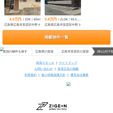
4.0万円
5.8万円
/
2DK
/
46m²
/
2LDK
/
49.45m²
広島県広島市安芸区中野４
広島県広島市安芸区中野３
掲載物件一覧
賃貸の物件を探す
広島県の賃貸
広島市安芸区の賃貸
(株)山村
賃貸スモッカ
|
サイトマップ
お問い合わせ
|
賃貸広告の掲載
利用規約
|
個人情報保護方針
|
運営会社概要