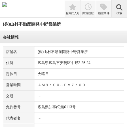
検索
お気に入り
閲覧履歴
検索条件
検索
(株)山村不動産開発中野営業所
会社情報
店舗名
(株)山村不動産開発中野営業所
住所
広島県広島市安芸区中野2-25-24
定休日
火曜日
営業時間
ＡＭ９：００～ＰＭ７：００
交通
－
免許番号
広島県知事(9)第6113号
代表者名
－