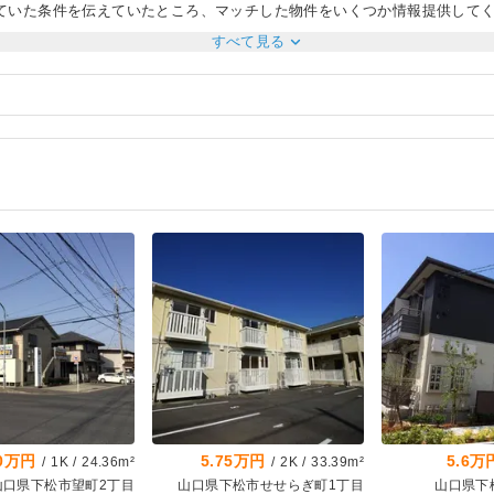
ていた条件を伝えていたところ、マッチした物件をいくつか情報提供して
ました。また、物件契約の際にもテキパキと契約の手続きを対応してくだ
expand_more
すべて見る
傷や凹みなどが多く、内見の段階で大家さんや不動産会社へ連絡をしてく
テンサイズが測れておらず、入居までにサイズを確認できるか連絡したと
な対応でした。
.0万円
5.75万円
5.6万
/
1K
/
24.36m²
/
2K
/
33.39m²
山口県下松市望町2丁目
山口県下松市せせらぎ町1丁目
山口県下