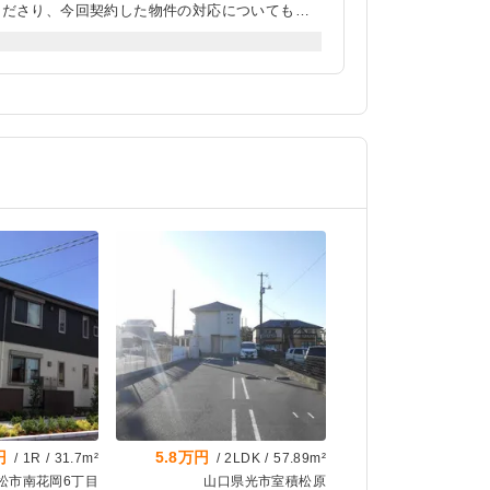
くださり、今回契約した物件の対応についても、
さり、初めての物件契約でもわかりやすく、安心
ださり、入居前までに修理が完了できるように対
ころ、すぐに不動産会社の方で測定してくださっ
円
5.8万円
/
1R
/
31.7m²
/
2LDK
/
57.89m²
松市南花岡6丁目
山口県光市室積松原