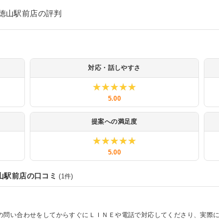
C徳山駅前店の評判
対応・話しやすさ
★★★★★
★★★★★
5.00
提案への満足度
★★★★★
★★★★★
5.00
山駅前店
の口コミ
(
1
件)
の問い合わせをしてからすぐにＬＩＮＥや電話で対応してくださり、実際