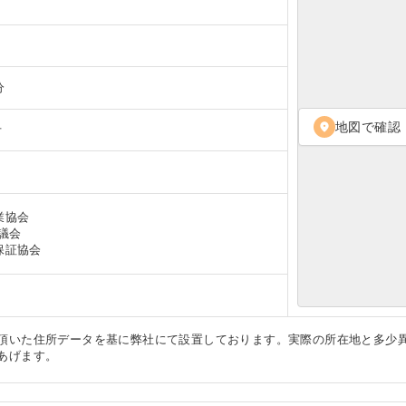
分
地図で確認
location_on
号
協会

議会
保証協会
頂いた住所データを基に弊社にて設置しております。実際の所在地と多少
あげます。