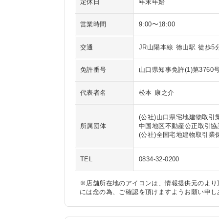
定休日
年末年始
営業時間
9:00〜18:00
交通
JR山陽本線 徳山駅 徒歩5
免許番号
山口県知事免許(1)第3760
代表者名
松本 康之介
(公社)山口県宅地建物取引業
所属団体
中国地区不動産公正取引協
(公社)全国宅地建物取引業
TEL
0834-32-0200
※店舗所在地のアイコンは、情報提供元のより
には念の為、ご確認を頂けますようお願い申し