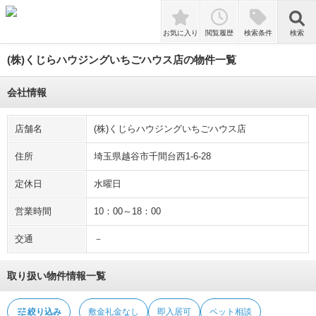
tune
絞り込み
敷金礼金なし
即入居可
ペット相談
検索
お気に入り
閲覧履歴
検索条件
検索
(株)くじらハウジングいちごハウス店の物件一覧
会社情報
店舗名
(株)くじらハウジングいちごハウス店
住所
埼玉県越谷市千間台西1-6-28
定休日
水曜日
営業時間
10：00～18：00
交通
－
取り扱い物件情報一覧
tune
絞り込み
敷金礼金なし
即入居可
ペット相談