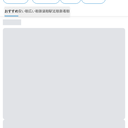
おすすめ
安い順
広い順
新築順
駅近順
新着順