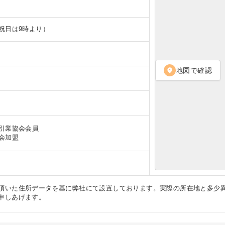
祝日は9時より）
地図で確認
location_on
引業協会会員
会加盟
頂いた住所データを基に弊社にて設置しております。実際の所在地と多少
申しあげます。