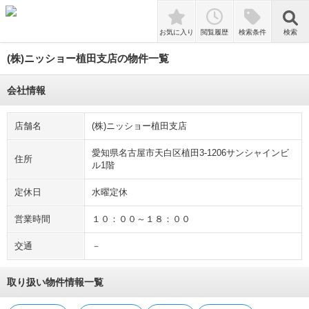
tune
絞り込み
敷金礼金なし
即入居可
ペット相談
検索
お気に入り
閲覧履歴
検索条件
検索
(株)ニッショー植田支店の物件一覧
会社情報
店舗名
(株)ニッショー植田支店
愛知県名古屋市天白区植田3-1206サンシャインビ
住所
ル1階
定休日
水曜定休
営業時間
１０：００～１８：００
交通
－
取り扱い物件情報一覧