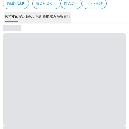
tune
絞り込み
敷金礼金なし
即入居可
ペット相談
おすすめ
安い順
広い順
新築順
駅近順
新着順